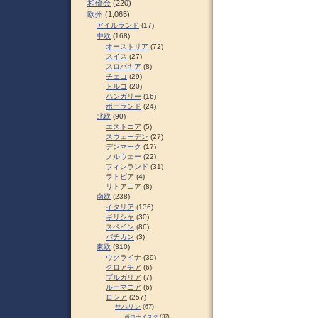
和僑会
(220)
欧州
(1,065)
アイルランド
(17)
中欧
(168)
オーストリア
(72)
スイス
(27)
スロパキア
(8)
チェコ
(29)
トルコ
(20)
ハンガリー
(16)
ポーランド
(24)
北欧
(90)
エストニア
(5)
スウェーデン
(27)
デンマーク
(17)
ノルウェー
(22)
フィンランド
(31)
ラトビア
(4)
リトアニア
(8)
南欧
(238)
イタリア
(136)
ギリシャ
(30)
スペイン
(86)
バチカン
(3)
東欧
(310)
ウクライナ
(39)
クロアチア
(6)
ブルガリア
(7)
ルーマニア
(6)
ロシア
(257)
サハリン
(67)
ポロナイスク
(37)