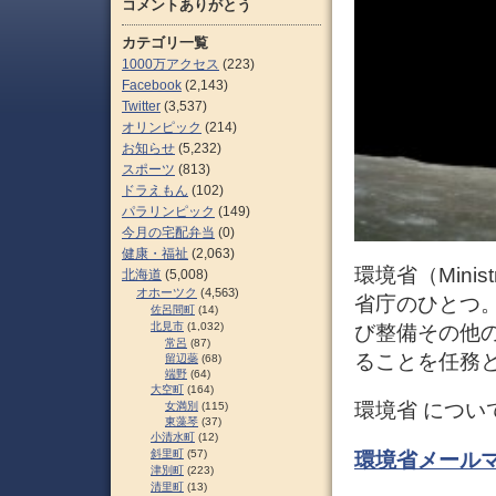
コメントありがとう
カテゴリ一覧
1000万アクセス
(223)
Facebook
(2,143)
Twitter
(3,537)
オリンピック
(214)
お知らせ
(5,232)
スポーツ
(813)
ドラえもん
(102)
パラリンピック
(149)
今月の宅配弁当
(0)
健康・福祉
(2,063)
環境省（Minist
北海道
(5,008)
オホーツク
(4,563)
省庁のひとつ
佐呂間町
(14)
北見市
(1,032)
び整備その他
常呂
(87)
ることを任務
留辺蘂
(68)
端野
(64)
大空町
(164)
環境省 につい
女満別
(115)
東藻琴
(37)
小清水町
(12)
斜里町
(57)
環境省メールマ
津別町
(223)
清里町
(13)