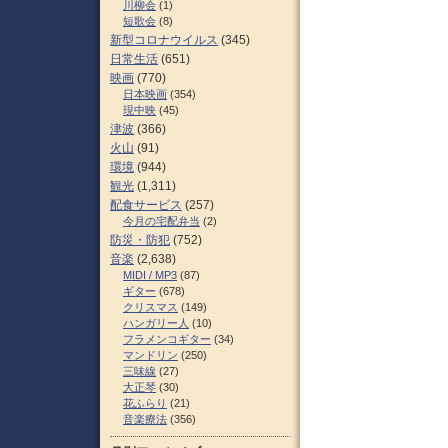
川柳会
(1)
短歌会
(8)
新型コロナウイルス
(345)
日常生活
(651)
映画
(770)
日本映画
(354)
現中映
(45)
津波
(366)
火山
(91)
環境
(944)
観光
(1,311)
配食サービス
(257)
今月の宅配弁当
(2)
防災・防犯
(752)
音楽
(2,638)
MIDI / MP3
(87)
ギター
(678)
クリスマス
(149)
ハンガリー人
(10)
フラメンコギター
(34)
マンドリン
(250)
三味線
(27)
大正琴
(30)
花ふらり
(21)
音楽療法
(356)