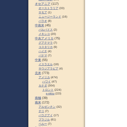
オセアニア
(117)
オーストラリア
(33)
サモア
(1)
ニュージーランド
(16)
パラオ
(8)
中南米
(45)
バルバドス
(2)
メキシコ
(20)
中央アメリカ
(75)
グアテマラ
(7)
コスタリカ
(9)
ハイチ
(4)
パナマ
(7)
中東
(55)
イスラエル
(18)
サウジアラビア
(4)
北米
(773)
アメリカ
(474)
ハワイ
(47)
カナダ
(304)
トロント
(224)
e-nikka
(223)
南極
(39)
南米
(172)
アルゼンチン
(32)
チリ
(7)
パラグアイ
(17)
ブラジル
(61)
ペルー
(7)