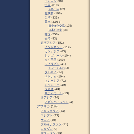
モンゴル
(65)
中国
(819)
人民中国
(97)
北朝鮮
(106)
台湾
(333)
日本
(3,968)
日中文化交流
(105)
日本の皇室
(88)
韓国
(250)
香港
(83)
東南アジア
(351)
インドネシア
(119)
カンボジア
(63)
シンガポール
(104)
タイ王国
(140)
フィリピン
(41)
モンテンルパ
(3)
ブルネイ
(14)
ベトナム
(104)
マレーシア
(71)
ミャンマー
(49)
ラオス
(43)
東ティモール
(13)
西アジア
(34)
アゼルバイジャン
(4)
アフリカ
(199)
アルジェリア
(14)
エジプト
(23)
ケニア
(10)
ブルキナファソ
(11)
ヨルダン
(9)
南スーダン
(19)