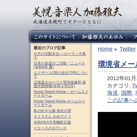
最近のブログ記事
Home
Twitter
今月の宅配弁当 ハローランチ鳥
十
環境省メール
日本の皇室のご活動・ニュース
(令和4年 夏)
エリザベス2世の在位70年につい
て
2012年01月2
北海道オホーツク管内保健所 保
カテゴリ:
Tw
護犬猫情報(令和４年5月)
Home Sweet Home – ホームスイ
海道
,
国際
,
ートホーム
この記事へ
Home Sweet Home ホームスイ
ートホーム
私の好きな曲 埴生の宿
４１５さん おめでとう
令和4年5月美幌町広報
イエペスのロマンス