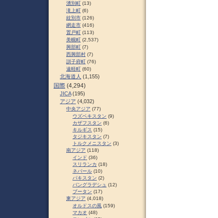
湧別町
(13)
滝上町
(6)
紋別市
(126)
網走市
(416)
置戸町
(113)
美幌町
(2,537)
興部町
(7)
西興部村
(7)
訓子府町
(76)
遠軽町
(60)
北海道人
(1,155)
国際
(4,294)
JICA
(195)
アジア
(4,032)
中央アジア
(77)
ウズベキスタン
(9)
カザフスタン
(6)
キルギス
(15)
タジキスタン
(7)
トルクメニスタン
(3)
南アジア
(118)
インド
(36)
スリランカ
(18)
ネパール
(10)
パキスタン
(2)
バングラデシュ
(12)
ブータン
(17)
東アジア
(4,018)
オルドスの風
(159)
マカオ
(48)