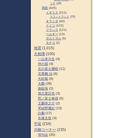
ソチ
(29)
西欧
(445)
イギリス
(211)
スコットランド
(15)
オランダ
(40)
ドイツ
(122)
フランス
(121)
ベルギー
(13)
ポルトガル
(5)
モナコ
(2)
地震
(1,015)
大相撲
(100)
一山本大生
(4)
仲の国
(4)
北の富士勝昭
(11)
北青鵬 治
(6)
大砂嵐
(6)
大鵬
(28)
御嶽海
(2)
旭大星託也
(3)
照ノ富士春雄
(6)
王鵬幸之介
(2)
琴紺野優紀
(13)
白鵬
(17)
矢後太規
(4)
宇宙
(234)
川柳コーナー
(235)
俳句会
(20)