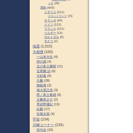
ソチ
(29)
西欧
(445)
イギリス
(211)
スコットランド
(15)
オランダ
(40)
ドイツ
(122)
フランス
(121)
ベルギー
(13)
ポルトガル
(5)
モナコ
(2)
地震
(1,015)
大相撲
(100)
一山本大生
(4)
仲の国
(4)
北の富士勝昭
(11)
北青鵬 治
(6)
大砂嵐
(6)
大鵬
(28)
御嶽海
(2)
旭大星託也
(3)
照ノ富士春雄
(6)
王鵬幸之介
(2)
琴紺野優紀
(13)
白鵬
(17)
矢後太規
(4)
宇宙
(234)
川柳コーナー
(235)
俳句会
(20)