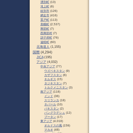
湧別町
(13)
滝上町
(6)
紋別市
(126)
網走市
(416)
置戸町
(113)
美幌町
(2,537)
興部町
(7)
西興部村
(7)
訓子府町
(76)
遠軽町
(60)
北海道人
(1,155)
国際
(4,294)
JICA
(195)
アジア
(4,032)
中央アジア
(77)
ウズベキスタン
(9)
カザフスタン
(6)
キルギス
(15)
タジキスタン
(7)
トルクメニスタン
(3)
南アジア
(118)
インド
(36)
スリランカ
(18)
ネパール
(10)
パキスタン
(2)
バングラデシュ
(12)
ブータン
(17)
東アジア
(4,018)
オルドスの風
(159)
マカオ
(48)