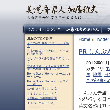
最近のブログ記事
Home
Twitter
今月の宅配弁当 ハローランチ鳥
十
PR しんぶん
日本の皇室のご活動・ニュース
(令和4年 夏)
エリザベス2世の在位70年につい
て
2012年01月0
北海道オホーツク管内保健所 保
カテゴリ:
Tw
護犬猫情報(令和４年5月)
Home Sweet Home – ホームスイ
際
,
地震
,
日
ートホーム
この記事へ
Home Sweet Home ホームスイ
ートホーム
私の好きな曲 埴生の宿
しんぶん赤旗（S
４１５さん おめでとう
令和4年5月美幌町広報
の発行する日
イエペスのロマンス
英文名称はThe 