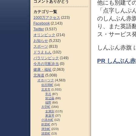
コメントありがとう
他にも別建て
「点字しんぶ
カテゴリ一覧
のしんぶん赤
1000万アクセス
(223)
Facebook
(2,143)
り、また英語翻訳
Twitter
(3,537)
ス・サービス
オリンピック
(214)
お知らせ
(5,232)
スポーツ
(813)
しんぶん赤旗 
ドラえもん
(102)
パラリンピック
(149)
PR しんぶん赤旗（
今月の宅配弁当
(0)
健康・福祉
(2,063)
北海道
(5,008)
オホーツク
(4,563)
佐呂間町
(14)
北見市
(1,032)
常呂
(87)
留辺蘂
(68)
端野
(64)
大空町
(164)
女満別
(115)
東藻琴
(37)
小清水町
(12)
斜里町
(57)
津別町
(223)
清里町
(13)