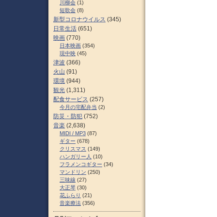
川柳会
(1)
短歌会
(8)
新型コロナウイルス
(345)
日常生活
(651)
映画
(770)
日本映画
(354)
現中映
(45)
津波
(366)
火山
(91)
環境
(944)
観光
(1,311)
配食サービス
(257)
今月の宅配弁当
(2)
防災・防犯
(752)
音楽
(2,638)
MIDI / MP3
(87)
ギター
(678)
クリスマス
(149)
ハンガリー人
(10)
フラメンコギター
(34)
マンドリン
(250)
三味線
(27)
大正琴
(30)
花ふらり
(21)
音楽療法
(356)