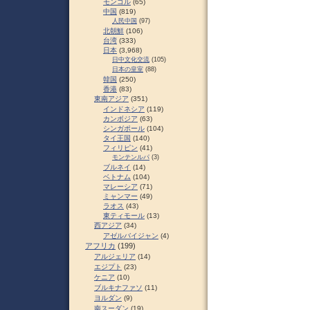
モンゴル
(65)
中国
(819)
人民中国
(97)
北朝鮮
(106)
台湾
(333)
日本
(3,968)
日中文化交流
(105)
日本の皇室
(88)
韓国
(250)
香港
(83)
東南アジア
(351)
インドネシア
(119)
カンボジア
(63)
シンガポール
(104)
タイ王国
(140)
フィリピン
(41)
モンテンルパ
(3)
ブルネイ
(14)
ベトナム
(104)
マレーシア
(71)
ミャンマー
(49)
ラオス
(43)
東ティモール
(13)
西アジア
(34)
アゼルバイジャン
(4)
アフリカ
(199)
アルジェリア
(14)
エジプト
(23)
ケニア
(10)
ブルキナファソ
(11)
ヨルダン
(9)
南スーダン
(19)