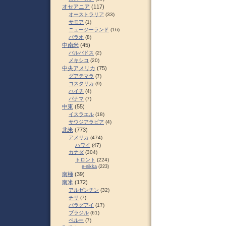
オセアニア
(117)
オーストラリア
(33)
サモア
(1)
ニュージーランド
(16)
パラオ
(8)
中南米
(45)
バルバドス
(2)
メキシコ
(20)
中央アメリカ
(75)
グアテマラ
(7)
コスタリカ
(9)
ハイチ
(4)
パナマ
(7)
中東
(55)
イスラエル
(18)
サウジアラビア
(4)
北米
(773)
アメリカ
(474)
ハワイ
(47)
カナダ
(304)
トロント
(224)
e-nikka
(223)
南極
(39)
南米
(172)
アルゼンチン
(32)
チリ
(7)
パラグアイ
(17)
ブラジル
(61)
ペルー
(7)