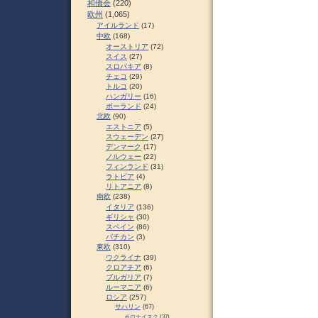
和僑会
(220)
欧州
(1,065)
アイルランド
(17)
中欧
(168)
オーストリア
(72)
スイス
(27)
スロパキア
(8)
チェコ
(29)
トルコ
(20)
ハンガリー
(16)
ポーランド
(24)
北欧
(90)
エストニア
(5)
スウェーデン
(27)
デンマーク
(17)
ノルウェー
(22)
フィンランド
(31)
ラトビア
(4)
リトアニア
(8)
南欧
(238)
イタリア
(136)
ギリシャ
(30)
スペイン
(86)
バチカン
(3)
東欧
(310)
ウクライナ
(39)
クロアチア
(6)
ブルガリア
(7)
ルーマニア
(6)
ロシア
(257)
サハリン
(67)
ポロナイスク
(37)