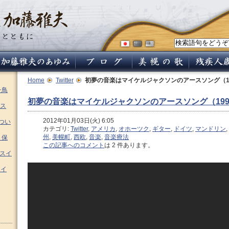
Home
Twitter
初夢の音楽はマイケルジャクソンのアースソング（1
チ鳥
初夢の音楽はマイケルジャクソンのアースソング（199
ス
2012年01月03日(火) 6:05
つい
カテゴリ:
Twitter
,
アメリカ
,
オホーツク
,
ギター
,
ドイツ
,
マンドリン
,
州
,
美幌町
,
西欧
,
音楽
,
音楽療法
 保
この記事へのコメント
は 2 件あります。
ムスイ
スイ