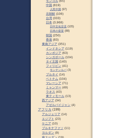
モンゴル
(65)
中国
(819)
人民中国
(97)
北朝鮮
(106)
台湾
(333)
日本
(3,968)
日中文化交流
(105)
日本の皇室
(88)
韓国
(250)
香港
(83)
東南アジア
(351)
インドネシア
(119)
カンボジア
(63)
シンガポール
(104)
タイ王国
(140)
フィリピン
(41)
モンテンルパ
(3)
ブルネイ
(14)
ベトナム
(104)
マレーシア
(71)
ミャンマー
(49)
ラオス
(43)
東ティモール
(13)
西アジア
(34)
アゼルバイジャン
(4)
アフリカ
(199)
アルジェリア
(14)
エジプト
(23)
ケニア
(10)
ブルキナファソ
(11)
ヨルダン
(9)
南スーダン
(19)