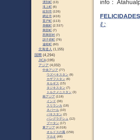
info： Atahual
湧別町
(13)
滝上町
(6)
紋別市
(126)
FELICIDADES!!
網走市
(416)
置戸町
(113)
む
美幌町
(2,537)
興部町
(7)
西興部村
(7)
訓子府町
(76)
遠軽町
(60)
北海道人
(1,155)
国際
(4,294)
JICA
(195)
アジア
(4,032)
中央アジア
(77)
ウズベキスタン
(9)
カザフスタン
(6)
キルギス
(15)
タジキスタン
(7)
トルクメニスタン
(3)
南アジア
(118)
インド
(36)
スリランカ
(18)
ネパール
(10)
パキスタン
(2)
バングラデシュ
(12)
ブータン
(17)
東アジア
(4,018)
オルドスの風
(159)
マカオ
(48)