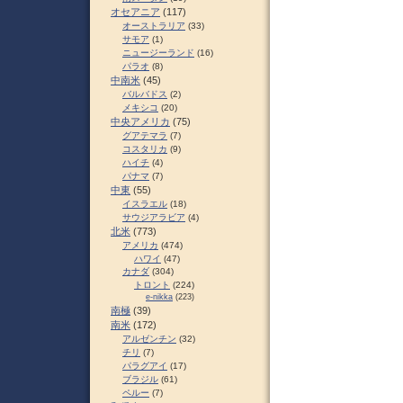
オセアニア
(117)
オーストラリア
(33)
サモア
(1)
ニュージーランド
(16)
パラオ
(8)
中南米
(45)
バルバドス
(2)
メキシコ
(20)
中央アメリカ
(75)
グアテマラ
(7)
コスタリカ
(9)
ハイチ
(4)
パナマ
(7)
中東
(55)
イスラエル
(18)
サウジアラビア
(4)
北米
(773)
アメリカ
(474)
ハワイ
(47)
カナダ
(304)
トロント
(224)
e-nikka
(223)
南極
(39)
南米
(172)
アルゼンチン
(32)
チリ
(7)
パラグアイ
(17)
ブラジル
(61)
ペルー
(7)