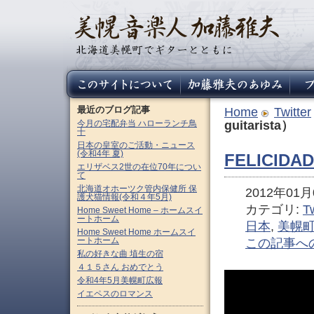
最近のブログ記事
Home
Twitter
今月の宅配弁当 ハローランチ鳥
guitarista）
十
日本の皇室のご活動・ニュース
(令和4年 夏)
FELICIDADE
エリザベス2世の在位70年につい
て
北海道オホーツク管内保健所 保
2012年01月0
護犬猫情報(令和４年5月)
カテゴリ:
Tw
Home Sweet Home – ホームスイ
ートホーム
日本
,
美幌
Home Sweet Home ホームスイ
ートホーム
この記事へ
私の好きな曲 埴生の宿
４１５さん おめでとう
令和4年5月美幌町広報
イエペスのロマンス