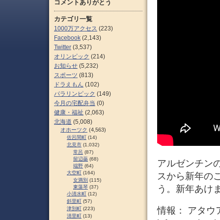
コメントありがとう
カテゴリ一覧
1000万アクセス
(223)
Facebook
(2,143)
Twitter
(3,537)
オリンピック
(214)
お知らせ
(5,232)
スポーツ
(813)
ドラえもん
(102)
パラリンピック
(149)
今月の宅配弁当
(0)
健康・福祉
(2,063)
北海道
(5,008)
オホーツク
(4,563)
佐呂間町
(14)
北見市
(1,032)
常呂
(87)
留辺蘂
(68)
アルゼンチンのギ
端野
(64)
大空町
(164)
スから新年の
女満別
(115)
う。新年あけまして
東藻琴
(37)
小清水町
(12)
斜里町
(57)
情報： アタ
津別町
(223)
清里町
(13)