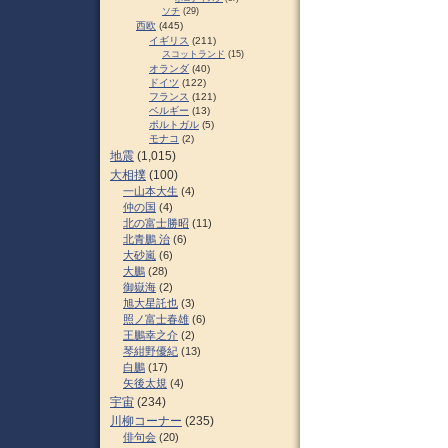
ソチ
(29)
西欧
(445)
イギリス
(211)
スコットランド
(15)
オランダ
(40)
ドイツ
(122)
フランス
(121)
ベルギー
(13)
ポルトガル
(5)
モナコ
(2)
地震
(1,015)
大相撲
(100)
一山本大生
(4)
仲の国
(4)
北の富士勝昭
(11)
北青鵬 治
(6)
大砂嵐
(6)
大鵬
(28)
御嶽海
(2)
旭大星託也
(3)
照ノ富士春雄
(6)
王鵬幸之介
(2)
琴紺野優紀
(13)
白鵬
(17)
矢後太規
(4)
宇宙
(234)
川柳コーナー
(235)
俳句会
(20)