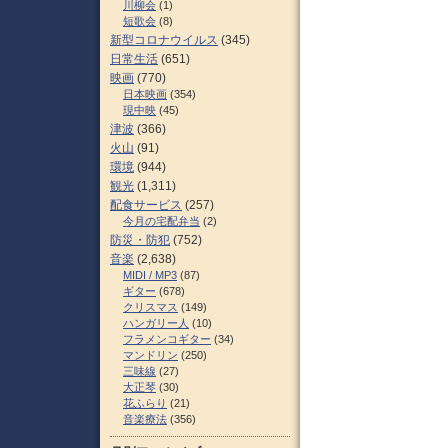
川柳会
(1)
短歌会
(8)
新型コロナウイルス
(345)
日常生活
(651)
映画
(770)
日本映画
(354)
現中映
(45)
津波
(366)
火山
(91)
環境
(944)
観光
(1,311)
配食サービス
(257)
今月の宅配弁当
(2)
防災・防犯
(752)
音楽
(2,638)
MIDI / MP3
(87)
ギター
(678)
クリスマス
(149)
ハンガリー人
(10)
フラメンコギター
(34)
マンドリン
(250)
三味線
(27)
大正琴
(30)
花ふらり
(21)
音楽療法
(356)