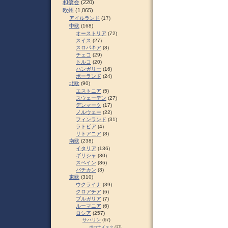
和僑会
(220)
欧州
(1,065)
アイルランド
(17)
中欧
(168)
オーストリア
(72)
スイス
(27)
スロパキア
(8)
チェコ
(29)
トルコ
(20)
ハンガリー
(16)
ポーランド
(24)
北欧
(90)
エストニア
(5)
スウェーデン
(27)
デンマーク
(17)
ノルウェー
(22)
フィンランド
(31)
ラトビア
(4)
リトアニア
(8)
南欧
(238)
イタリア
(136)
ギリシャ
(30)
スペイン
(86)
バチカン
(3)
東欧
(310)
ウクライナ
(39)
クロアチア
(6)
ブルガリア
(7)
ルーマニア
(6)
ロシア
(257)
サハリン
(67)
ポロナイスク
(37)