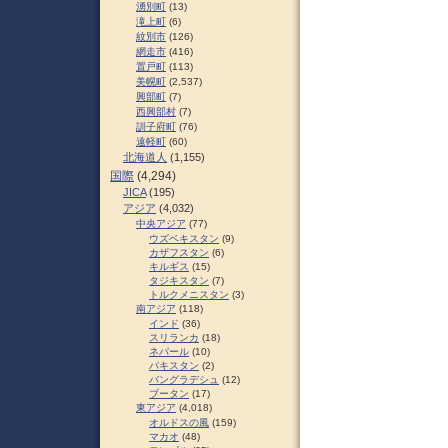
湧別町
(13)
滝上町
(6)
紋別市
(126)
網走市
(416)
置戸町
(113)
美幌町
(2,537)
興部町
(7)
西興部村
(7)
訓子府町
(76)
遠軽町
(60)
北海道人
(1,155)
国際
(4,294)
JICA
(195)
アジア
(4,032)
中央アジア
(77)
ウズベキスタン
(9)
カザフスタン
(6)
キルギス
(15)
タジキスタン
(7)
トルクメニスタン
(3)
南アジア
(118)
インド
(36)
スリランカ
(18)
ネパール
(10)
パキスタン
(2)
バングラデシュ
(12)
ブータン
(17)
東アジア
(4,018)
オルドスの風
(159)
マカオ
(48)