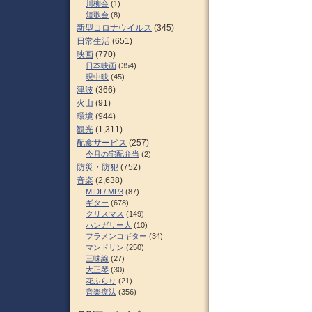
川柳会
(1)
短歌会
(8)
新型コロナウイルス
(345)
日常生活
(651)
映画
(770)
日本映画
(354)
現中映
(45)
津波
(366)
火山
(91)
環境
(944)
観光
(1,311)
配食サービス
(257)
今月の宅配弁当
(2)
防災・防犯
(752)
音楽
(2,638)
MIDI / MP3
(87)
ギター
(678)
クリスマス
(149)
ハンガリー人
(10)
フラメンコギター
(34)
マンドリン
(250)
三味線
(27)
大正琴
(30)
花ふらり
(21)
音楽療法
(356)