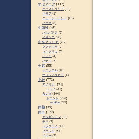
オセアニア
(117)
オーストラリア
(33)
サモア
(1)
ニュージーランド
(16)
パラオ
(8)
中南米
(45)
バルバドス
(2)
メキシコ
(20)
中央アメリカ
(75)
グアテマラ
(7)
コスタリカ
(9)
ハイチ
(4)
パナマ
(7)
中東
(55)
イスラエル
(18)
サウジアラビア
(4)
北米
(773)
アメリカ
(474)
ハワイ
(47)
カナダ
(304)
トロント
(224)
e-nikka
(223)
南極
(39)
南米
(172)
アルゼンチン
(32)
チリ
(7)
パラグアイ
(17)
ブラジル
(61)
ペルー
(7)