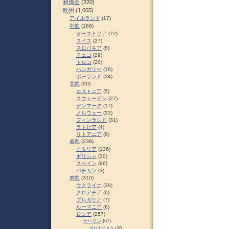
和僑会
(220)
欧州
(1,065)
アイルランド
(17)
中欧
(168)
オーストリア
(72)
スイス
(27)
スロパキア
(8)
チェコ
(29)
トルコ
(20)
ハンガリー
(16)
ポーランド
(24)
北欧
(90)
エストニア
(5)
スウェーデン
(27)
デンマーク
(17)
ノルウェー
(22)
フィンランド
(31)
ラトビア
(4)
リトアニア
(8)
南欧
(238)
イタリア
(136)
ギリシャ
(30)
スペイン
(86)
バチカン
(3)
東欧
(310)
ウクライナ
(39)
クロアチア
(6)
ブルガリア
(7)
ルーマニア
(6)
ロシア
(257)
サハリン
(67)
ポロナイスク
(37)