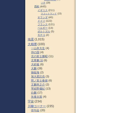
ソチ
(29)
西欧
(445)
イギリス
(211)
スコットランド
(15)
オランダ
(40)
ドイツ
(122)
フランス
(121)
ベルギー
(13)
ポルトガル
(5)
モナコ
(2)
地震
(1,015)
大相撲
(100)
一山本大生
(4)
仲の国
(4)
北の富士勝昭
(11)
北青鵬 治
(6)
大砂嵐
(6)
大鵬
(28)
御嶽海
(2)
旭大星託也
(3)
照ノ富士春雄
(6)
王鵬幸之介
(2)
琴紺野優紀
(13)
白鵬
(17)
矢後太規
(4)
宇宙
(234)
川柳コーナー
(235)
俳句会
(20)