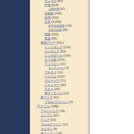
モンゴル
(65)
中国
(819)
人民中国
(97)
北朝鮮
(106)
台湾
(333)
日本
(3,968)
日中文化交流
(105)
日本の皇室
(88)
韓国
(250)
香港
(83)
東南アジア
(351)
インドネシア
(119)
カンボジア
(63)
シンガポール
(104)
タイ王国
(140)
フィリピン
(41)
モンテンルパ
(3)
ブルネイ
(14)
ベトナム
(104)
マレーシア
(71)
ミャンマー
(49)
ラオス
(43)
東ティモール
(13)
西アジア
(34)
アゼルバイジャン
(4)
アフリカ
(199)
アルジェリア
(14)
エジプト
(23)
ケニア
(10)
ブルキナファソ
(11)
ヨルダン
(9)
南スーダン
(19)