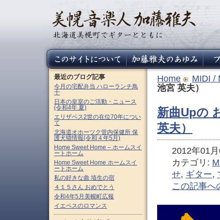
最近のブログ記事
Home
MIDI /
今月の宅配弁当 ハローランチ鳥
池宮 英夫）
十
日本の皇室のご活動・ニュース
(令和4年 夏)
新曲Upの 
エリザベス2世の在位70年につい
て
英夫）
北海道オホーツク管内保健所 保
護犬猫情報(令和４年5月)
Home Sweet Home – ホームスイ
2012年01月0
ートホーム
カテゴリ:
M
Home Sweet Home ホームスイ
ートホーム
せ
,
ギター
,
私の好きな曲 埴生の宿
この記事へ
４１５さん おめでとう
令和4年5月美幌町広報
イエペスのロマンス