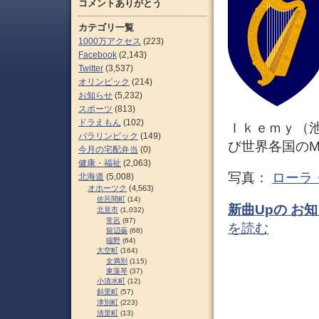
コメントありがとう
カテゴリ一覧
1000万アクセス
(223)
Facebook
(2,143)
Twitter
(3,537)
オリンピック
(214)
お知らせ
(5,232)
スポーツ
(813)
ドラえもん
(102)
Ｉｋｅｍｙ（
パラリンピック
(149)
び世界各国のM
今月の宅配弁当
(0)
健康・福祉
(2,063)
写真：
ローラ
北海道
(5,008)
オホーツク
(4,563)
佐呂間町
(14)
新曲Upの お知
北見市
(1,032)
常呂
(87)
を読む
留辺蘂
(68)
端野
(64)
大空町
(164)
女満別
(115)
東藻琴
(37)
小清水町
(12)
斜里町
(57)
津別町
(223)
清里町
(13)