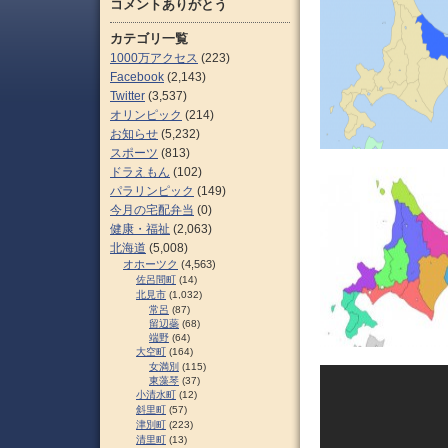
コメントありがとう
カテゴリ一覧
1000万アクセス
(223)
Facebook
(2,143)
Twitter
(3,537)
オリンピック
(214)
お知らせ
(5,232)
スポーツ
(813)
ドラえもん
(102)
パラリンピック
(149)
今月の宅配弁当
(0)
健康・福祉
(2,063)
北海道
(5,008)
オホーツク
(4,563)
佐呂間町
(14)
北見市
(1,032)
常呂
(87)
留辺蘂
(68)
端野
(64)
大空町
(164)
女満別
(115)
東藻琴
(37)
小清水町
(12)
斜里町
(57)
津別町
(223)
清里町
(13)