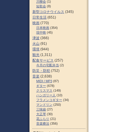
川柳会
(1)
短歌会
(8)
新型コロナウイルス
(345)
日常生活
(651)
映画
(770)
日本映画
(354)
現中映
(45)
津波
(366)
火山
(91)
環境
(944)
観光
(1,311)
配食サービス
(257)
今月の宅配弁当
(2)
防災・防犯
(752)
音楽
(2,638)
MIDI / MP3
(87)
ギター
(678)
クリスマス
(149)
ハンガリー人
(10)
フラメンコギター
(34)
マンドリン
(250)
三味線
(27)
大正琴
(30)
花ふらり
(21)
音楽療法
(356)