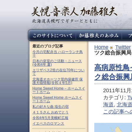
最近のブログ記事
Home
Twitter
今月の宅配弁当 ハローランチ鳥
ツク総合振興局
十
日本の皇室のご活動・ニュース
(令和4年 夏)
高病原性鳥
エリザベス2世の在位70年につい
て
ク総合振興
北海道オホーツク管内保健所 保
護犬猫情報(令和４年5月)
Home Sweet Home – ホームスイ
2011年11月2
ートホーム
カテゴリ:
Tw
Home Sweet Home ホームスイ
ートホーム
海道
,
北海
私の好きな曲 埴生の宿
この記事へ
４１５さん おめでとう
令和4年5月美幌町広報
イエペスのロマンス