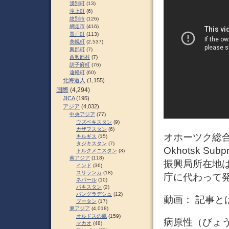
湧別町
(13)
滝上町
(6)
紋別市
(126)
網走市
(416)
置戸町
(113)
美幌町
(2,537)
興部町
(7)
西興部村
(7)
訓子府町
(76)
遠軽町
(60)
北海道人
(1,155)
国際
(4,294)
JICA
(195)
アジア
(4,032)
中央アジア
(77)
ウズベキスタン
(9)
カザフスタン
(6)
オホーツク総
キルギス
(15)
タジキスタン
(7)
Okhotsk S
トルクメニスタン
(3)
南アジア
(118)
振興局所在地は
インド
(36)
スリランカ
(18)
庁に代わって
ネパール
(10)
パキスタン
(2)
バングラデシュ
(12)
動画： 記事
ブータン
(17)
東アジア
(4,018)
オルドスの風
(159)
病原性（びょうげ
マカオ
(48)