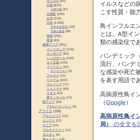
モンゴル
(65)
イルスなどの
中国
(819)
人民中国
(97)
こす性質・能
北朝鮮
(106)
台湾
(333)
日本
(3,968)
鳥インフルエンザ（英語
日中文化交流
(105)
日本の皇室
(88)
とは、A型イ
韓国
(250)
香港
(83)
類の感染症で
東南アジア
(351)
インドネシア
(119)
カンボジア
(63)
パンデミック（p
シンガポール
(104)
タイ王国
(140)
流行、パンデ
フィリピン
(41)
な感染や死亡
モンテンルパ
(3)
ブルネイ
(14)
を表す用語で
ベトナム
(104)
マレーシア
(71)
ミャンマー
(49)
高病原性鳥イン
ラオス
(43)
東ティモール
(13)
（
Google
）
西アジア
(34)
アゼルバイジャン
(4)
アフリカ
(199)
高病原性鳥イ
アルジェリア
(14)
エジプト
(23)
局）
の全文を
ケニア
(10)
ブルキナファソ
(11)
ヨルダン
(9)
南スーダン
(19)