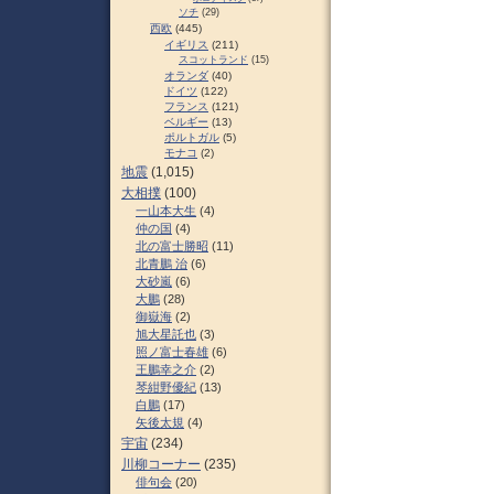
ソチ
(29)
西欧
(445)
イギリス
(211)
スコットランド
(15)
オランダ
(40)
ドイツ
(122)
フランス
(121)
ベルギー
(13)
ポルトガル
(5)
モナコ
(2)
地震
(1,015)
大相撲
(100)
一山本大生
(4)
仲の国
(4)
北の富士勝昭
(11)
北青鵬 治
(6)
大砂嵐
(6)
大鵬
(28)
御嶽海
(2)
旭大星託也
(3)
照ノ富士春雄
(6)
王鵬幸之介
(2)
琴紺野優紀
(13)
白鵬
(17)
矢後太規
(4)
宇宙
(234)
川柳コーナー
(235)
俳句会
(20)