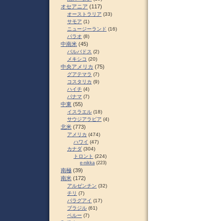
オセアニア
(117)
オーストラリア
(33)
サモア
(1)
ニュージーランド
(16)
パラオ
(8)
中南米
(45)
バルバドス
(2)
メキシコ
(20)
中央アメリカ
(75)
グアテマラ
(7)
コスタリカ
(9)
ハイチ
(4)
パナマ
(7)
中東
(55)
イスラエル
(18)
サウジアラビア
(4)
北米
(773)
アメリカ
(474)
ハワイ
(47)
カナダ
(304)
トロント
(224)
e-nikka
(223)
南極
(39)
南米
(172)
アルゼンチン
(32)
チリ
(7)
パラグアイ
(17)
ブラジル
(61)
ペルー
(7)