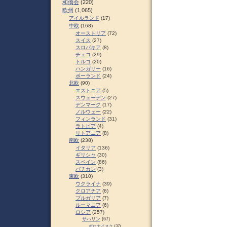
和僑会
(220)
欧州
(1,065)
アイルランド
(17)
中欧
(168)
オーストリア
(72)
スイス
(27)
スロパキア
(8)
チェコ
(29)
トルコ
(20)
ハンガリー
(16)
ポーランド
(24)
北欧
(90)
エストニア
(5)
スウェーデン
(27)
デンマーク
(17)
ノルウェー
(22)
フィンランド
(31)
ラトビア
(4)
リトアニア
(8)
南欧
(238)
イタリア
(136)
ギリシャ
(30)
スペイン
(86)
バチカン
(3)
東欧
(310)
ウクライナ
(39)
クロアチア
(6)
ブルガリア
(7)
ルーマニア
(6)
ロシア
(257)
サハリン
(67)
ポロナイスク
(37)