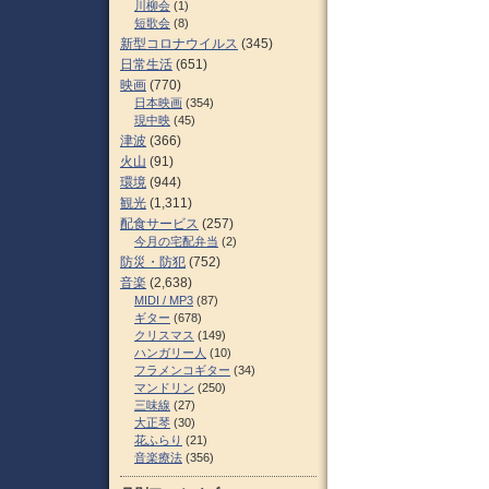
川柳会
(1)
短歌会
(8)
新型コロナウイルス
(345)
日常生活
(651)
映画
(770)
日本映画
(354)
現中映
(45)
津波
(366)
火山
(91)
環境
(944)
観光
(1,311)
配食サービス
(257)
今月の宅配弁当
(2)
防災・防犯
(752)
音楽
(2,638)
MIDI / MP3
(87)
ギター
(678)
クリスマス
(149)
ハンガリー人
(10)
フラメンコギター
(34)
マンドリン
(250)
三味線
(27)
大正琴
(30)
花ふらり
(21)
音楽療法
(356)