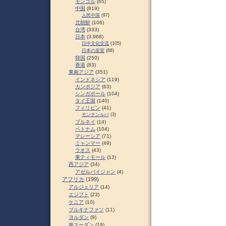
モンゴル
(65)
中国
(819)
人民中国
(97)
北朝鮮
(106)
台湾
(333)
日本
(3,968)
日中文化交流
(105)
日本の皇室
(88)
韓国
(250)
香港
(83)
東南アジア
(351)
インドネシア
(119)
カンボジア
(63)
シンガポール
(104)
タイ王国
(140)
フィリピン
(41)
モンテンルパ
(3)
ブルネイ
(14)
ベトナム
(104)
マレーシア
(71)
ミャンマー
(49)
ラオス
(43)
東ティモール
(13)
西アジア
(34)
アゼルバイジャン
(4)
アフリカ
(199)
アルジェリア
(14)
エジプト
(23)
ケニア
(10)
ブルキナファソ
(11)
ヨルダン
(9)
南スーダン
(19)