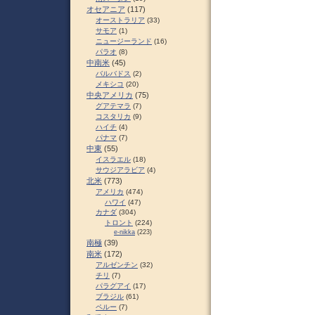
オセアニア
(117)
オーストラリア
(33)
サモア
(1)
ニュージーランド
(16)
パラオ
(8)
中南米
(45)
バルバドス
(2)
メキシコ
(20)
中央アメリカ
(75)
グアテマラ
(7)
コスタリカ
(9)
ハイチ
(4)
パナマ
(7)
中東
(55)
イスラエル
(18)
サウジアラビア
(4)
北米
(773)
アメリカ
(474)
ハワイ
(47)
カナダ
(304)
トロント
(224)
e-nikka
(223)
南極
(39)
南米
(172)
アルゼンチン
(32)
チリ
(7)
パラグアイ
(17)
ブラジル
(61)
ペルー
(7)