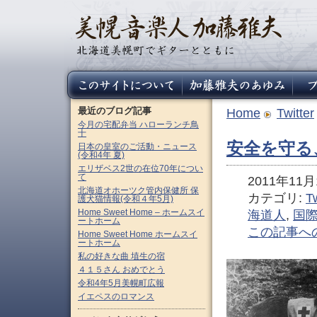
最近のブログ記事
Home
Twitter
今月の宅配弁当 ハローランチ鳥
十
安全を守る
日本の皇室のご活動・ニュース
(令和4年 夏)
エリザベス2世の在位70年につい
て
2011年11月1
北海道オホーツク管内保健所 保
カテゴリ:
Tw
護犬猫情報(令和４年5月)
Home Sweet Home – ホームスイ
海道人
,
国
ートホーム
この記事へ
Home Sweet Home ホームスイ
ートホーム
私の好きな曲 埴生の宿
４１５さん おめでとう
令和4年5月美幌町広報
イエペスのロマンス