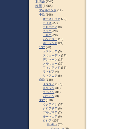
和僑会
(220)
欧州
(1,065)
アイルランド
(17)
中欧
(168)
オーストリア
(72)
スイス
(27)
スロパキア
(8)
チェコ
(29)
トルコ
(20)
ハンガリー
(16)
ポーランド
(24)
北欧
(90)
エストニア
(5)
スウェーデン
(27)
デンマーク
(17)
ノルウェー
(22)
フィンランド
(31)
ラトビア
(4)
リトアニア
(8)
南欧
(238)
イタリア
(136)
ギリシャ
(30)
スペイン
(86)
バチカン
(3)
東欧
(310)
ウクライナ
(39)
クロアチア
(6)
ブルガリア
(7)
ルーマニア
(6)
ロシア
(257)
サハリン
(67)
ポロナイスク
(37)