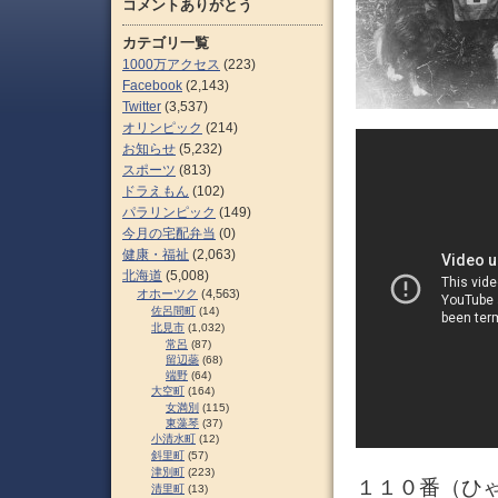
コメントありがとう
カテゴリ一覧
1000万アクセス
(223)
Facebook
(2,143)
Twitter
(3,537)
オリンピック
(214)
お知らせ
(5,232)
スポーツ
(813)
ドラえもん
(102)
パラリンピック
(149)
今月の宅配弁当
(0)
健康・福祉
(2,063)
北海道
(5,008)
オホーツク
(4,563)
佐呂間町
(14)
北見市
(1,032)
常呂
(87)
留辺蘂
(68)
端野
(64)
大空町
(164)
女満別
(115)
東藻琴
(37)
小清水町
(12)
斜里町
(57)
津別町
(223)
１１０番（ひ
清里町
(13)