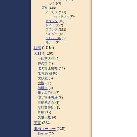
ソチ
(29)
西欧
(445)
イギリス
(211)
スコットランド
(15)
オランダ
(40)
ドイツ
(122)
フランス
(121)
ベルギー
(13)
ポルトガル
(5)
モナコ
(2)
地震
(1,015)
大相撲
(100)
一山本大生
(4)
仲の国
(4)
北の富士勝昭
(11)
北青鵬 治
(6)
大砂嵐
(6)
大鵬
(28)
御嶽海
(2)
旭大星託也
(3)
照ノ富士春雄
(6)
王鵬幸之介
(2)
琴紺野優紀
(13)
白鵬
(17)
矢後太規
(4)
宇宙
(234)
川柳コーナー
(235)
俳句会
(20)