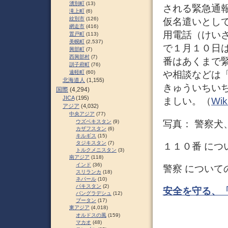
湧別町
(13)
される緊急通
滝上町
(6)
紋別市
(126)
仮名遣いとし
網走市
(416)
用電話（けい
置戸町
(113)
美幌町
(2,537)
で１月１０日
興部町
(7)
西興部村
(7)
番はあくまで
訓子府町
(76)
遠軽町
(60)
や相談などは
北海道人
(1,155)
きゅういちい
国際
(4,294)
JICA
(195)
ましい。（
Wik
アジア
(4,032)
中央アジア
(77)
写真： 警察犬
ウズベキスタン
(9)
カザフスタン
(6)
キルギス
(15)
タジキスタン
(7)
１１０番 につ
トルクメニスタン
(3)
南アジア
(118)
インド
(36)
警察 について
スリランカ
(18)
ネパール
(10)
パキスタン
(2)
安全を守る、
バングラデシュ
(12)
ブータン
(17)
東アジア
(4,018)
オルドスの風
(159)
マカオ
(48)