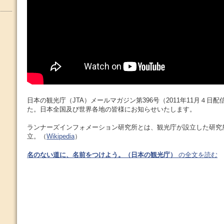
日本の観光庁（JTA）メールマガジン第396号（2011年11月４日
た。日本全国及び世界各地の皆様にお知らせいたします。
ランナーズインフォメーション研究所とは、観光庁が設立した研究所。
立。（
Wikipedia
）
名のない道に、名前をつけよう。（日本の観光庁）
の全文を読む