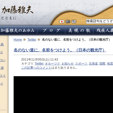
Home
Twitter
名のない道に、名前をつけよう。（日本の観光庁）
チ鳥
名のない道に、名前をつけよう。（日本の観光庁）
ス
2011年11月05日(土) 11:43
つい
カテゴリ:
Twitter
,
オホーツク
,
お知らせ
,
スポーツ
,
北海道
,
国際
,
地震
この記事へのコメント
はまだありません。
 保
ムスイ
スイ