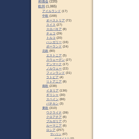
和僑会
(220)
欧州
(1,065)
アイルランド
(17)
中欧
(168)
オーストリア
(72)
スイス
(27)
スロパキア
(8)
チェコ
(29)
トルコ
(20)
ハンガリー
(16)
ポーランド
(24)
北欧
(90)
エストニア
(5)
スウェーデン
(27)
デンマーク
(17)
ノルウェー
(22)
フィンランド
(31)
ラトビア
(4)
リトアニア
(8)
南欧
(238)
イタリア
(136)
ギリシャ
(30)
スペイン
(86)
バチカン
(3)
東欧
(310)
ウクライナ
(39)
クロアチア
(6)
ブルガリア
(7)
ルーマニア
(6)
ロシア
(257)
サハリン
(67)
ポロナイスク
(37)