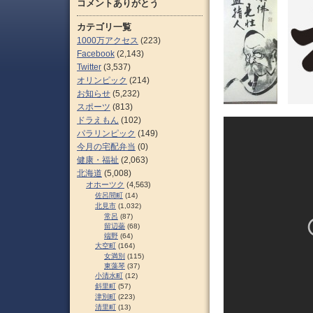
コメントありがとう
カテゴリ一覧
1000万アクセス
(223)
Facebook
(2,143)
Twitter
(3,537)
オリンピック
(214)
お知らせ
(5,232)
スポーツ
(813)
ドラえもん
(102)
パラリンピック
(149)
今月の宅配弁当
(0)
健康・福祉
(2,063)
北海道
(5,008)
オホーツク
(4,563)
佐呂間町
(14)
北見市
(1,032)
常呂
(87)
留辺蘂
(68)
端野
(64)
大空町
(164)
女満別
(115)
東藻琴
(37)
小清水町
(12)
斜里町
(57)
津別町
(223)
清里町
(13)