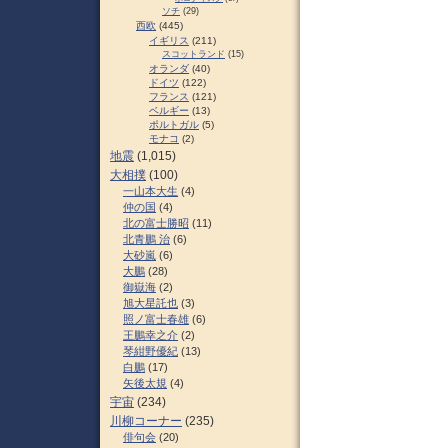
ソチ
(29)
西欧
(445)
イギリス
(211)
スコットランド
(15)
オランダ
(40)
ドイツ
(122)
フランス
(121)
ベルギー
(13)
ポルトガル
(5)
モナコ
(2)
地震
(1,015)
大相撲
(100)
一山本大生
(4)
仲の国
(4)
北の富士勝昭
(11)
北青鵬 治
(6)
大砂嵐
(6)
大鵬
(28)
御嶽海
(2)
旭大星託也
(3)
照ノ富士春雄
(6)
王鵬幸之介
(2)
琴紺野優紀
(13)
白鵬
(17)
矢後太規
(4)
宇宙
(234)
川柳コーナー
(235)
俳句会
(20)