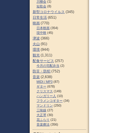
川柳会
(1)
短歌会
(8)
新型コロナウイルス
(345)
日常生活
(651)
映画
(770)
日本映画
(354)
現中映
(45)
津波
(366)
火山
(91)
環境
(944)
観光
(1,311)
配食サービス
(257)
今月の宅配弁当
(2)
防災・防犯
(752)
音楽
(2,638)
MIDI / MP3
(87)
ギター
(678)
クリスマス
(149)
ハンガリー人
(10)
フラメンコギター
(34)
マンドリン
(250)
三味線
(27)
大正琴
(30)
花ふらり
(21)
音楽療法
(356)