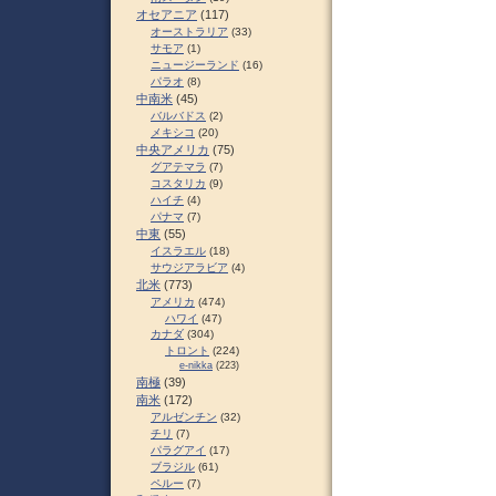
オセアニア
(117)
オーストラリア
(33)
サモア
(1)
ニュージーランド
(16)
パラオ
(8)
中南米
(45)
バルバドス
(2)
メキシコ
(20)
中央アメリカ
(75)
グアテマラ
(7)
コスタリカ
(9)
ハイチ
(4)
パナマ
(7)
中東
(55)
イスラエル
(18)
サウジアラビア
(4)
北米
(773)
アメリカ
(474)
ハワイ
(47)
カナダ
(304)
トロント
(224)
e-nikka
(223)
南極
(39)
南米
(172)
アルゼンチン
(32)
チリ
(7)
パラグアイ
(17)
ブラジル
(61)
ペルー
(7)