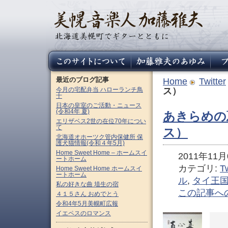
最近のブログ記事
Home
Twitter
今月の宅配弁当 ハローランチ鳥
ス）
十
日本の皇室のご活動・ニュース
(令和4年 夏)
あきらめの
エリザベス2世の在位70年につい
て
ス）
北海道オホーツク管内保健所 保
護犬猫情報(令和４年5月)
Home Sweet Home – ホームスイ
2011年11月0
ートホーム
カテゴリ:
Tw
Home Sweet Home ホームスイ
ートホーム
ル
,
タイ王
私の好きな曲 埴生の宿
この記事へ
４１５さん おめでとう
令和4年5月美幌町広報
イエペスのロマンス