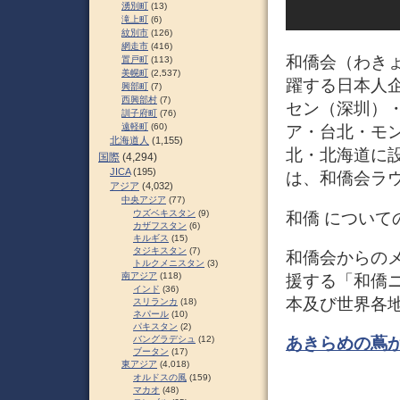
湧別町
(13)
滝上町
(6)
紋別市
(126)
網走市
(416)
和僑会（わき
置戸町
(113)
美幌町
(2,537)
躍する日本人
興部町
(7)
西興部村
(7)
セン（深圳）
訓子府町
(76)
遠軽町
(60)
ア・台北・モ
北海道人
(1,155)
北・北海道に
国際
(4,294)
JICA
(195)
は、和僑会ラ
アジア
(4,032)
中央アジア
(77)
ウズベキスタン
(9)
和僑 について
カザフスタン
(6)
キルギス
(15)
タジキスタン
(7)
和僑会からの
トルクメニスタン
(3)
南アジア
(118)
援する「和僑ニ
インド
(36)
本及び世界各
スリランカ
(18)
ネパール
(10)
パキスタン
(2)
あきらめの蔦
バングラデシュ
(12)
ブータン
(17)
東アジア
(4,018)
オルドスの風
(159)
マカオ
(48)