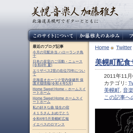
最近のブログ記事
Home
Twitter
今月の宅配弁当 ハローランチ鳥
十
美幌町配食サ
日本の皇室のご活動・ニュース
(令和4年 夏)
エリザベス2世の在位70年につい
て
2011年11月0
北海道オホーツク管内保健所 保
カテゴリ:
Tw
護犬猫情報(令和４年5月)
Home Sweet Home – ホームスイ
美幌町
,
音
ートホーム
この記事へ
Home Sweet Home ホームスイ
ートホーム
私の好きな曲 埴生の宿
４１５さん おめでとう
令和4年5月美幌町広報
イエペスのロマンス