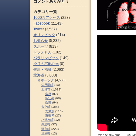
コメントありがとう
カテゴリ一覧
1000万アクセス
(223)
Facebook
(2,143)
Twitter
(3,537)
オリンピック
(214)
お知らせ
(5,232)
スポーツ
(813)
ドラえもん
(102)
パラリンピック
(149)
今月の宅配弁当
(0)
健康・福祉
(2,063)
北海道
(5,008)
オホーツク
(4,563)
佐呂間町
(14)
北見市
(1,032)
常呂
(87)
留辺蘂
(68)
端野
(64)
大空町
(164)
女満別
(115)
東藻琴
(37)
小清水町
(12)
斜里町
(57)
津別町
(223)
清里町
(13)