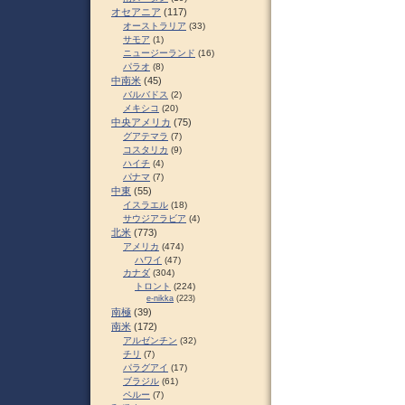
オセアニア
(117)
オーストラリア
(33)
サモア
(1)
ニュージーランド
(16)
パラオ
(8)
中南米
(45)
バルバドス
(2)
メキシコ
(20)
中央アメリカ
(75)
グアテマラ
(7)
コスタリカ
(9)
ハイチ
(4)
パナマ
(7)
中東
(55)
イスラエル
(18)
サウジアラビア
(4)
北米
(773)
アメリカ
(474)
ハワイ
(47)
カナダ
(304)
トロント
(224)
e-nikka
(223)
南極
(39)
南米
(172)
アルゼンチン
(32)
チリ
(7)
パラグアイ
(17)
ブラジル
(61)
ペルー
(7)