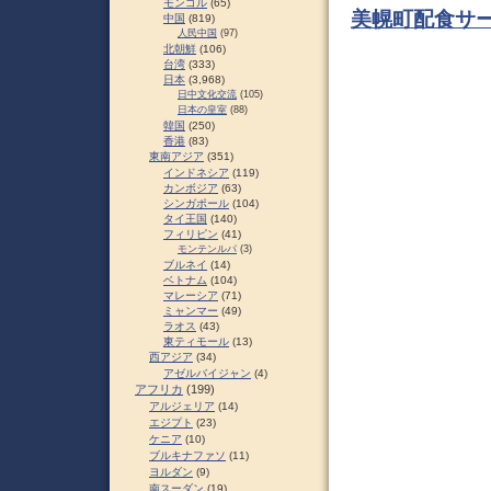
モンゴル
(65)
美幌町配食サー
中国
(819)
人民中国
(97)
北朝鮮
(106)
台湾
(333)
日本
(3,968)
日中文化交流
(105)
日本の皇室
(88)
韓国
(250)
香港
(83)
東南アジア
(351)
インドネシア
(119)
カンボジア
(63)
シンガポール
(104)
タイ王国
(140)
フィリピン
(41)
モンテンルパ
(3)
ブルネイ
(14)
ベトナム
(104)
マレーシア
(71)
ミャンマー
(49)
ラオス
(43)
東ティモール
(13)
西アジア
(34)
アゼルバイジャン
(4)
アフリカ
(199)
アルジェリア
(14)
エジプト
(23)
ケニア
(10)
ブルキナファソ
(11)
ヨルダン
(9)
南スーダン
(19)