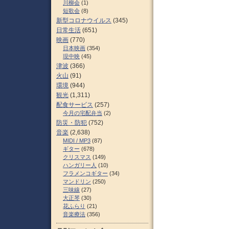
川柳会
(1)
短歌会
(8)
新型コロナウイルス
(345)
日常生活
(651)
映画
(770)
日本映画
(354)
現中映
(45)
津波
(366)
火山
(91)
環境
(944)
観光
(1,311)
配食サービス
(257)
今月の宅配弁当
(2)
防災・防犯
(752)
音楽
(2,638)
MIDI / MP3
(87)
ギター
(678)
クリスマス
(149)
ハンガリー人
(10)
フラメンコギター
(34)
マンドリン
(250)
三味線
(27)
大正琴
(30)
花ふらり
(21)
音楽療法
(356)