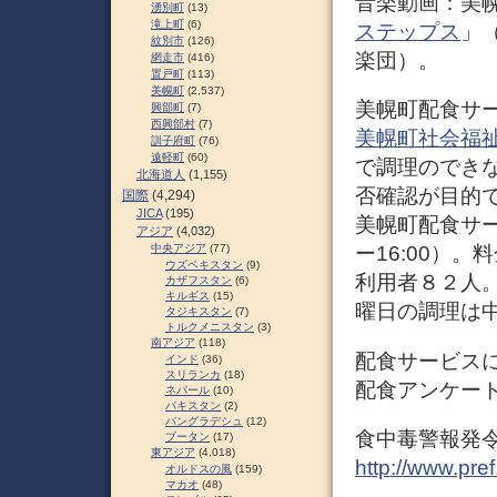
音楽動画：美
湧別町
(13)
滝上町
(6)
ステップス
」
紋別市
(126)
楽団）。
網走市
(416)
置戸町
(113)
美幌町
(2,537)
美幌町配食サ
興部町
(7)
西興部村
(7)
美幌町社会福
訓子府町
(76)
遠軽町
(60)
で調理のでき
北海道人
(1,155)
否確認が目的
国際
(4,294)
JICA
(195)
美幌町配食サー
アジア
(4,032)
中央アジア
(77)
ー16:00）
ウズベキスタン
(9)
利用者８２人
カザフスタン
(6)
キルギス
(15)
曜日の調理は
タジキスタン
(7)
トルクメニスタン
(3)
南アジア
(118)
配食サービス
インド
(36)
スリランカ
(18)
配食アンケー
ネパール
(10)
パキスタン
(2)
バングラデシュ
(12)
食中毒警報発令
ブータン
(17)
東アジア
(4,018)
http://www.pre
オルドスの風
(159)
マカオ
(48)