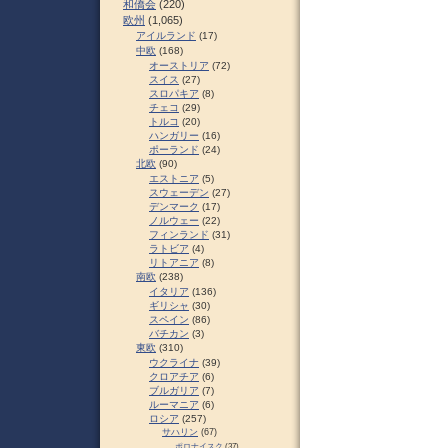
和僑会
(220)
欧州
(1,065)
アイルランド
(17)
中欧
(168)
オーストリア
(72)
スイス
(27)
スロパキア
(8)
チェコ
(29)
トルコ
(20)
ハンガリー
(16)
ポーランド
(24)
北欧
(90)
エストニア
(5)
スウェーデン
(27)
デンマーク
(17)
ノルウェー
(22)
フィンランド
(31)
ラトビア
(4)
リトアニア
(8)
南欧
(238)
イタリア
(136)
ギリシャ
(30)
スペイン
(86)
バチカン
(3)
東欧
(310)
ウクライナ
(39)
クロアチア
(6)
ブルガリア
(7)
ルーマニア
(6)
ロシア
(257)
サハリン
(67)
ポロナイスク
(37)