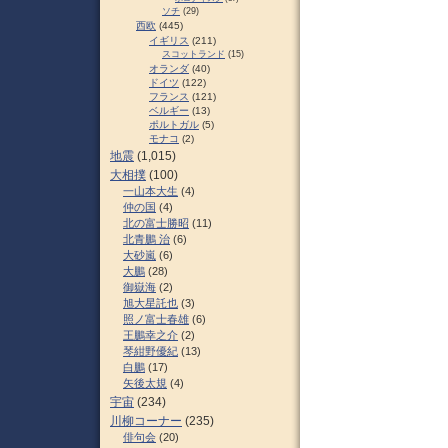
ソチ
(29)
西欧
(445)
イギリス
(211)
スコットランド
(15)
オランダ
(40)
ドイツ
(122)
フランス
(121)
ベルギー
(13)
ポルトガル
(5)
モナコ
(2)
地震
(1,015)
大相撲
(100)
一山本大生
(4)
仲の国
(4)
北の富士勝昭
(11)
北青鵬 治
(6)
大砂嵐
(6)
大鵬
(28)
御嶽海
(2)
旭大星託也
(3)
照ノ富士春雄
(6)
王鵬幸之介
(2)
琴紺野優紀
(13)
白鵬
(17)
矢後太規
(4)
宇宙
(234)
川柳コーナー
(235)
俳句会
(20)