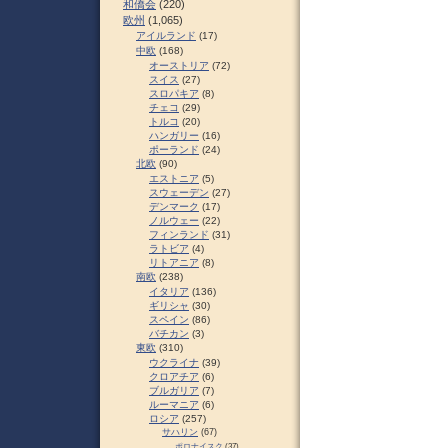
和僑会
(220)
欧州
(1,065)
アイルランド
(17)
中欧
(168)
オーストリア
(72)
スイス
(27)
スロパキア
(8)
チェコ
(29)
トルコ
(20)
ハンガリー
(16)
ポーランド
(24)
北欧
(90)
エストニア
(5)
スウェーデン
(27)
デンマーク
(17)
ノルウェー
(22)
フィンランド
(31)
ラトビア
(4)
リトアニア
(8)
南欧
(238)
イタリア
(136)
ギリシャ
(30)
スペイン
(86)
バチカン
(3)
東欧
(310)
ウクライナ
(39)
クロアチア
(6)
ブルガリア
(7)
ルーマニア
(6)
ロシア
(257)
サハリン
(67)
ポロナイスク
(37)