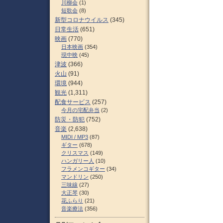
川柳会
(1)
短歌会
(8)
新型コロナウイルス
(345)
日常生活
(651)
映画
(770)
日本映画
(354)
現中映
(45)
津波
(366)
火山
(91)
環境
(944)
観光
(1,311)
配食サービス
(257)
今月の宅配弁当
(2)
防災・防犯
(752)
音楽
(2,638)
MIDI / MP3
(87)
ギター
(678)
クリスマス
(149)
ハンガリー人
(10)
フラメンコギター
(34)
マンドリン
(250)
三味線
(27)
大正琴
(30)
花ふらり
(21)
音楽療法
(356)