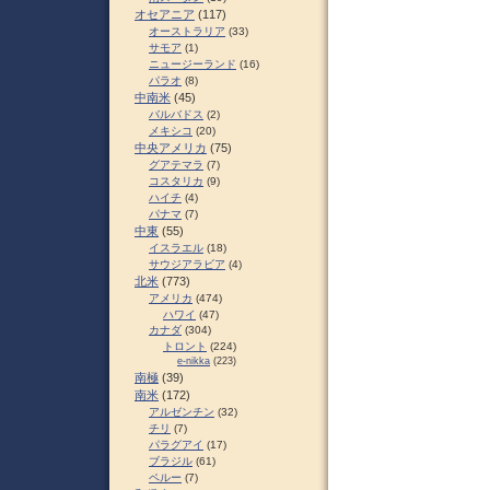
オセアニア
(117)
オーストラリア
(33)
サモア
(1)
ニュージーランド
(16)
パラオ
(8)
中南米
(45)
バルバドス
(2)
メキシコ
(20)
中央アメリカ
(75)
グアテマラ
(7)
コスタリカ
(9)
ハイチ
(4)
パナマ
(7)
中東
(55)
イスラエル
(18)
サウジアラビア
(4)
北米
(773)
アメリカ
(474)
ハワイ
(47)
カナダ
(304)
トロント
(224)
e-nikka
(223)
南極
(39)
南米
(172)
アルゼンチン
(32)
チリ
(7)
パラグアイ
(17)
ブラジル
(61)
ペルー
(7)