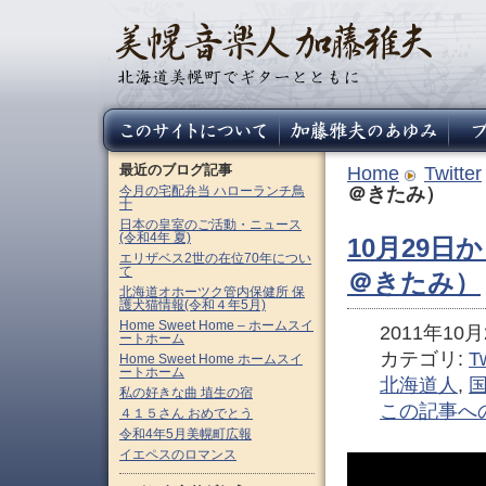
最近のブログ記事
Home
Twitter
今月の宅配弁当 ハローランチ鳥
＠きたみ）
十
日本の皇室のご活動・ニュース
(令和4年 夏)
10月29
エリザベス2世の在位70年につい
て
＠きたみ）
北海道オホーツク管内保健所 保
護犬猫情報(令和４年5月)
Home Sweet Home – ホームスイ
2011年10月2
ートホーム
カテゴリ:
Tw
Home Sweet Home ホームスイ
ートホーム
北海道人
,
私の好きな曲 埴生の宿
この記事へ
４１５さん おめでとう
令和4年5月美幌町広報
イエペスのロマンス