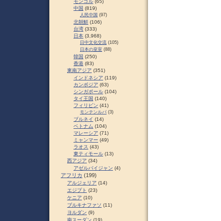
モンゴル
(65)
中国
(819)
人民中国
(97)
北朝鮮
(106)
台湾
(333)
日本
(3,968)
日中文化交流
(105)
日本の皇室
(88)
韓国
(250)
香港
(83)
東南アジア
(351)
インドネシア
(119)
カンボジア
(63)
シンガポール
(104)
タイ王国
(140)
フィリピン
(41)
モンテンルパ
(3)
ブルネイ
(14)
ベトナム
(104)
マレーシア
(71)
ミャンマー
(49)
ラオス
(43)
東ティモール
(13)
西アジア
(34)
アゼルバイジャン
(4)
アフリカ
(199)
アルジェリア
(14)
エジプト
(23)
ケニア
(10)
ブルキナファソ
(11)
ヨルダン
(9)
南スーダン
(19)