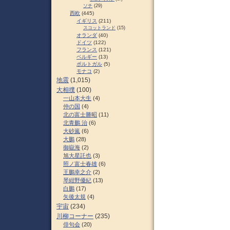
ソチ
(29)
西欧
(445)
イギリス
(211)
スコットランド
(15)
オランダ
(40)
ドイツ
(122)
フランス
(121)
ベルギー
(13)
ポルトガル
(5)
モナコ
(2)
地震
(1,015)
大相撲
(100)
一山本大生
(4)
仲の国
(4)
北の富士勝昭
(11)
北青鵬 治
(6)
大砂嵐
(6)
大鵬
(28)
御嶽海
(2)
旭大星託也
(3)
照ノ富士春雄
(6)
王鵬幸之介
(2)
琴紺野優紀
(13)
白鵬
(17)
矢後太規
(4)
宇宙
(234)
川柳コーナー
(235)
俳句会
(20)