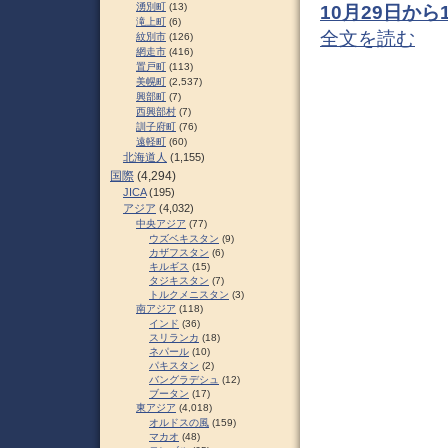
湧別町
(13)
10月29日か
滝上町
(6)
全文を読む
紋別市
(126)
網走市
(416)
置戸町
(113)
美幌町
(2,537)
興部町
(7)
西興部村
(7)
訓子府町
(76)
遠軽町
(60)
北海道人
(1,155)
国際
(4,294)
JICA
(195)
アジア
(4,032)
中央アジア
(77)
ウズベキスタン
(9)
カザフスタン
(6)
キルギス
(15)
タジキスタン
(7)
トルクメニスタン
(3)
南アジア
(118)
インド
(36)
スリランカ
(18)
ネパール
(10)
パキスタン
(2)
バングラデシュ
(12)
ブータン
(17)
東アジア
(4,018)
オルドスの風
(159)
マカオ
(48)