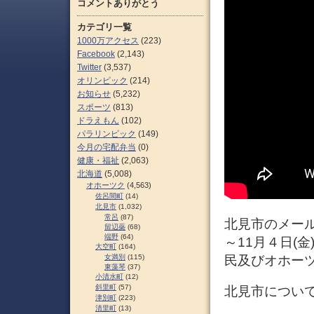
コメントありがとう
カテゴリ一覧
1000万アクセス
(223)
Facebook
(2,143)
Twitter
(3,537)
オリンピック
(214)
お知らせ
(5,232)
スポーツ
(813)
ドラえもん
(102)
パラリンピック
(149)
今月の宅配弁当
(0)
健康・福祉
(2,063)
北海道
(5,008)
オホーツク
(4,563)
佐呂間町
(14)
北見市
(1,032)
常呂
(87)
北見市のメール
留辺蘂
(68)
端野
(64)
～11月４日(
大空町
(164)
女満別
(115)
民及びオホー
東藻琴
(37)
小清水町
(12)
斜里町
(57)
北見市につい
津別町
(223)
清里町
(13)