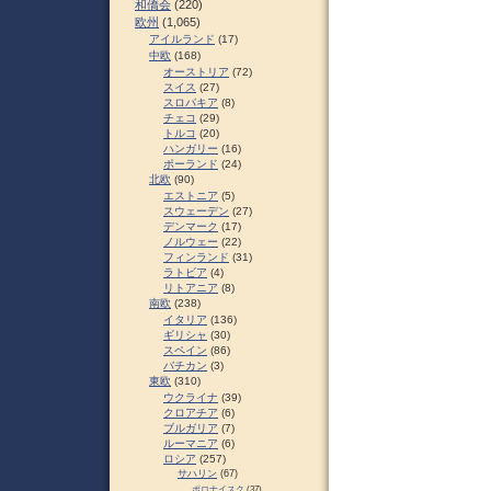
和僑会
(220)
欧州
(1,065)
アイルランド
(17)
中欧
(168)
オーストリア
(72)
スイス
(27)
スロパキア
(8)
チェコ
(29)
トルコ
(20)
ハンガリー
(16)
ポーランド
(24)
北欧
(90)
エストニア
(5)
スウェーデン
(27)
デンマーク
(17)
ノルウェー
(22)
フィンランド
(31)
ラトビア
(4)
リトアニア
(8)
南欧
(238)
イタリア
(136)
ギリシャ
(30)
スペイン
(86)
バチカン
(3)
東欧
(310)
ウクライナ
(39)
クロアチア
(6)
ブルガリア
(7)
ルーマニア
(6)
ロシア
(257)
サハリン
(67)
ポロナイスク
(37)