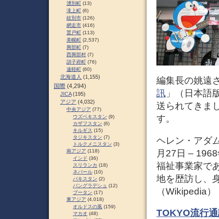
湧別町
(13)
滝上町
(6)
紋別市
(126)
網走市
(416)
置戸町
(113)
美幌町
(2,537)
興部町
(7)
西興部村
(7)
訓子府町
(76)
遠軽町
(60)
北海道人
(1,155)
編集長の姚遠
国際
(4,294)
訊
」（日本語版
JICA
(195)
アジア
(4,032)
送られてきま
中央アジア
(77)
す。
ウズベキスタン
(9)
カザフスタン
(6)
キルギス
(15)
タジキスタン
(7)
ヘレン・アダムス・
トルクメニスタン
(3)
月27日 – 1
南アジア
(118)
インド
(36)
福祉事業家で
スリランカ
(18)
ネパール
(10)
地を歴訪し、
パキスタン
(2)
バングラデシュ
(12)
（Wikipedia）
ブータン
(17)
東アジア
(4,018)
オルドスの風
(159)
TOKYO流行
マカオ
(48)