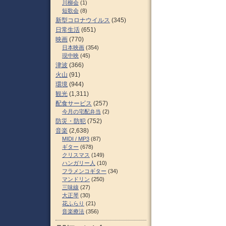
川柳会
(1)
短歌会
(8)
新型コロナウイルス
(345)
日常生活
(651)
映画
(770)
日本映画
(354)
現中映
(45)
津波
(366)
火山
(91)
環境
(944)
観光
(1,311)
配食サービス
(257)
今月の宅配弁当
(2)
防災・防犯
(752)
音楽
(2,638)
MIDI / MP3
(87)
ギター
(678)
クリスマス
(149)
ハンガリー人
(10)
フラメンコギター
(34)
マンドリン
(250)
三味線
(27)
大正琴
(30)
花ふらり
(21)
音楽療法
(356)