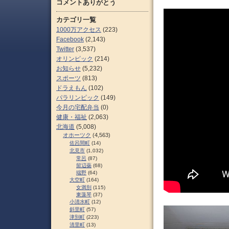
コメントありがとう
カテゴリ一覧
1000万アクセス
(223)
Facebook
(2,143)
Twitter
(3,537)
オリンピック
(214)
お知らせ
(5,232)
スポーツ
(813)
ドラえもん
(102)
パラリンピック
(149)
今月の宅配弁当
(0)
健康・福祉
(2,063)
北海道
(5,008)
オホーツク
(4,563)
佐呂間町
(14)
北見市
(1,032)
常呂
(87)
留辺蘂
(68)
端野
(64)
大空町
(164)
女満別
(115)
東藻琴
(37)
小清水町
(12)
斜里町
(57)
津別町
(223)
清里町
(13)