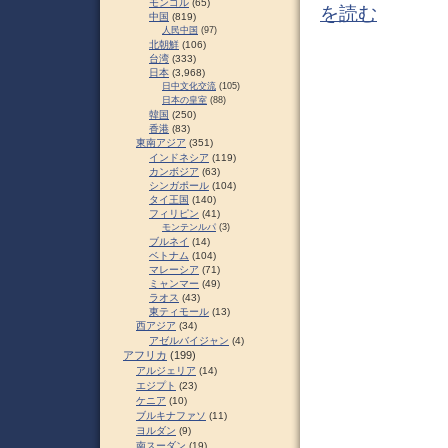
モンゴル
(65)
を読む
中国
(819)
人民中国
(97)
北朝鮮
(106)
台湾
(333)
日本
(3,968)
日中文化交流
(105)
日本の皇室
(88)
韓国
(250)
香港
(83)
東南アジア
(351)
インドネシア
(119)
カンボジア
(63)
シンガポール
(104)
タイ王国
(140)
フィリピン
(41)
モンテンルパ
(3)
ブルネイ
(14)
ベトナム
(104)
マレーシア
(71)
ミャンマー
(49)
ラオス
(43)
東ティモール
(13)
西アジア
(34)
アゼルバイジャン
(4)
アフリカ
(199)
アルジェリア
(14)
エジプト
(23)
ケニア
(10)
ブルキナファソ
(11)
ヨルダン
(9)
南スーダン
(19)