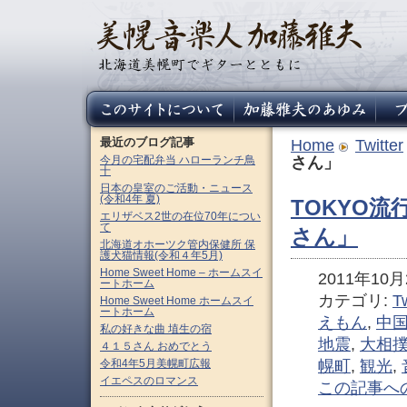
最近のブログ記事
Home
Twitter
今月の宅配弁当 ハローランチ鳥
さん」
十
日本の皇室のご活動・ニュース
(令和4年 夏)
TOKYO
エリザベス2世の在位70年につい
て
さん」
北海道オホーツク管内保健所 保
護犬猫情報(令和４年5月)
Home Sweet Home – ホームスイ
2011年10月2
ートホーム
カテゴリ:
Tw
Home Sweet Home ホームスイ
ートホーム
えもん
,
中
私の好きな曲 埴生の宿
地震
,
大相
４１５さん おめでとう
令和4年5月美幌町広報
幌町
,
観光
,
イエペスのロマンス
この記事へ