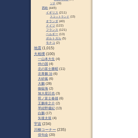
ソチ
(29)
西欧
(445)
イギリス
(211)
スコットランド
(15)
オランダ
(40)
ドイツ
(122)
フランス
(121)
ベルギー
(13)
ポルトガル
(5)
モナコ
(2)
地震
(1,015)
大相撲
(100)
一山本大生
(4)
仲の国
(4)
北の富士勝昭
(11)
北青鵬 治
(6)
大砂嵐
(6)
大鵬
(28)
御嶽海
(2)
旭大星託也
(3)
照ノ富士春雄
(6)
王鵬幸之介
(2)
琴紺野優紀
(13)
白鵬
(17)
矢後太規
(4)
宇宙
(234)
川柳コーナー
(235)
俳句会
(20)