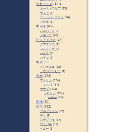
オセアニア
(117)
オーストラリア
(33)
サモア
(1)
ニュージーランド
(16)
パラオ
(8)
中南米
(45)
バルバドス
(2)
メキシコ
(20)
中央アメリカ
(75)
グアテマラ
(7)
コスタリカ
(9)
ハイチ
(4)
パナマ
(7)
中東
(55)
イスラエル
(18)
サウジアラビア
(4)
北米
(773)
アメリカ
(474)
ハワイ
(47)
カナダ
(304)
トロント
(224)
e-nikka
(223)
南極
(39)
南米
(172)
アルゼンチン
(32)
チリ
(7)
パラグアイ
(17)
ブラジル
(61)
ペルー
(7)