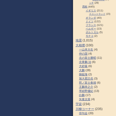
ソチ
(29)
西欧
(445)
イギリス
(211)
スコットランド
(15)
オランダ
(40)
ドイツ
(122)
フランス
(121)
ベルギー
(13)
ポルトガル
(5)
モナコ
(2)
地震
(1,015)
大相撲
(100)
一山本大生
(4)
仲の国
(4)
北の富士勝昭
(11)
北青鵬 治
(6)
大砂嵐
(6)
大鵬
(28)
御嶽海
(2)
旭大星託也
(3)
照ノ富士春雄
(6)
王鵬幸之介
(2)
琴紺野優紀
(13)
白鵬
(17)
矢後太規
(4)
宇宙
(234)
川柳コーナー
(235)
俳句会
(20)