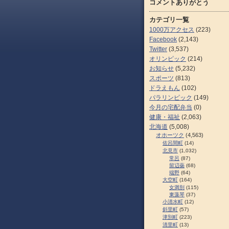
コメントありがとう
カテゴリ一覧
1000万アクセス
(223)
Facebook
(2,143)
Twitter
(3,537)
オリンピック
(214)
お知らせ
(5,232)
スポーツ
(813)
ドラえもん
(102)
パラリンピック
(149)
今月の宅配弁当
(0)
健康・福祉
(2,063)
北海道
(5,008)
オホーツク
(4,563)
佐呂間町
(14)
北見市
(1,032)
常呂
(87)
留辺蘂
(68)
端野
(64)
大空町
(164)
女満別
(115)
東藻琴
(37)
小清水町
(12)
斜里町
(57)
津別町
(223)
清里町
(13)