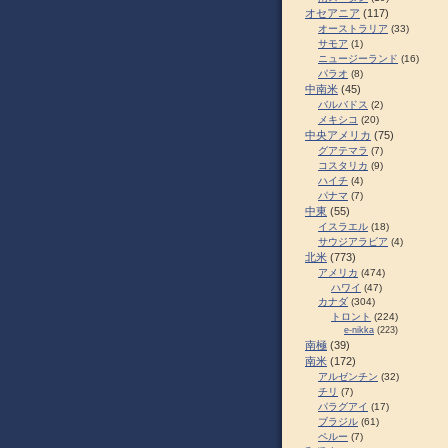
オセアニア
(117)
オーストラリア
(33)
サモア
(1)
ニュージーランド
(16)
パラオ
(8)
中南米
(45)
バルバドス
(2)
メキシコ
(20)
中央アメリカ
(75)
グアテマラ
(7)
コスタリカ
(9)
ハイチ
(4)
パナマ
(7)
中東
(55)
イスラエル
(18)
サウジアラビア
(4)
北米
(773)
アメリカ
(474)
ハワイ
(47)
カナダ
(304)
トロント
(224)
e-nikka
(223)
南極
(39)
南米
(172)
アルゼンチン
(32)
チリ
(7)
パラグアイ
(17)
ブラジル
(61)
ペルー
(7)