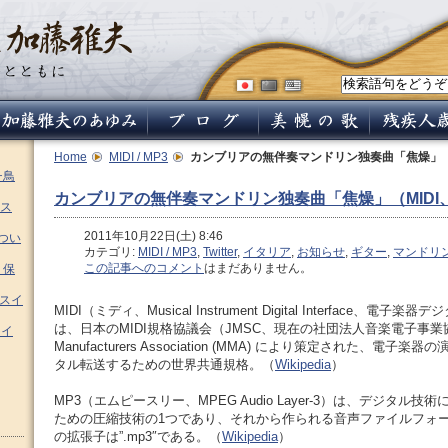
Home
MIDI / MP3
カンブリアの無伴奏マンドリン独奏曲「焦燥」（M
チ鳥
カンブリアの無伴奏マンドリン独奏曲「焦燥」（MIDI、
ス
2011年10月22日(土) 8:46
つい
カテゴリ:
MIDI / MP3
,
Twitter
,
イタリア
,
お知らせ
,
ギター
,
マンドリ
この記事へのコメント
はまだありません。
 保
ムスイ
MIDI（ミディ、Musical Instrument Digital Interface、
は、日本のMIDI規格協議会（JMSC、現在の社団法人音楽電子事業
スイ
Manufacturers Association (MMA) により策定された、電
タル転送するための世界共通規格。（
Wikipedia
）
MP3（エムピースリー、MPEG Audio Layer-3）は、デジタル
ための圧縮技術の1つであり、それから作られる音声ファイルフォ
の拡張子は”.mp3″である。（
Wikipedia
）