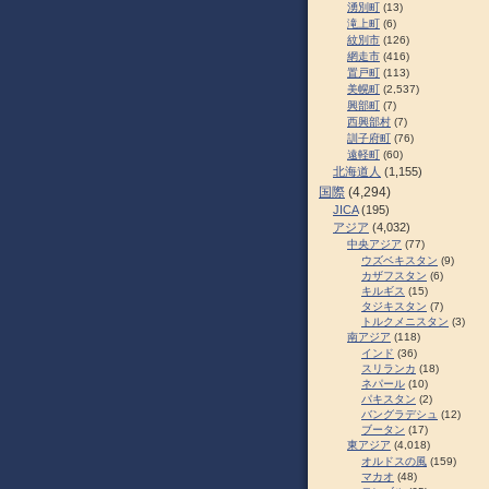
湧別町
(13)
滝上町
(6)
紋別市
(126)
網走市
(416)
置戸町
(113)
美幌町
(2,537)
興部町
(7)
西興部村
(7)
訓子府町
(76)
遠軽町
(60)
北海道人
(1,155)
国際
(4,294)
JICA
(195)
アジア
(4,032)
中央アジア
(77)
ウズベキスタン
(9)
カザフスタン
(6)
キルギス
(15)
タジキスタン
(7)
トルクメニスタン
(3)
南アジア
(118)
インド
(36)
スリランカ
(18)
ネパール
(10)
パキスタン
(2)
バングラデシュ
(12)
ブータン
(17)
東アジア
(4,018)
オルドスの風
(159)
マカオ
(48)