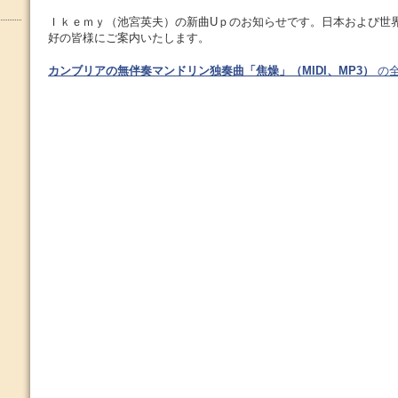
Ｉｋｅｍｙ（池宮英夫）の新曲Uｐのお知らせです。日本および世界各国
好の皆様にご案内いたします。
カンブリアの無伴奏マンドリン独奏曲「焦燥」（MIDI、MP3）
の