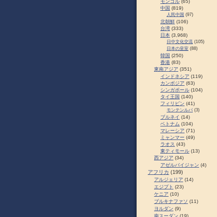
モンゴル
(65)
中国
(819)
人民中国
(97)
北朝鮮
(106)
台湾
(333)
日本
(3,968)
日中文化交流
(105)
日本の皇室
(88)
韓国
(250)
香港
(83)
東南アジア
(351)
インドネシア
(119)
カンボジア
(63)
シンガポール
(104)
タイ王国
(140)
フィリピン
(41)
モンテンルパ
(3)
ブルネイ
(14)
ベトナム
(104)
マレーシア
(71)
ミャンマー
(49)
ラオス
(43)
東ティモール
(13)
西アジア
(34)
アゼルバイジャン
(4)
アフリカ
(199)
アルジェリア
(14)
エジプト
(23)
ケニア
(10)
ブルキナファソ
(11)
ヨルダン
(9)
南スーダン
(19)