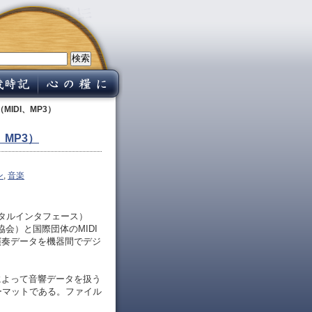
IDI、MP3）
MP3）
ン
,
音楽
電子楽器デジタルインタフェース）
協会）と国際団体のMIDI
子楽器の演奏データを機器間でデジ
技術によって音響データを扱う
ーマットである。ファイル