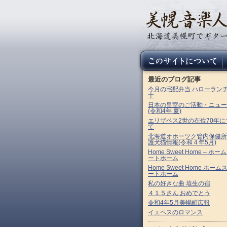
最近のブログ記事
今月の宅配弁当 ハローラン
十
日本の皇室のご活動・ニュー
(令和4年 夏)
エリザベス2世の在位70年に
て
北海道オホーツク管内保健所
護犬猫情報(令和４年5月)
Home Sweet Home – ホー
ートホーム
Home Sweet Home ホーム
ートホーム
私の好きな曲 埴生の宿
４１５さん おめでとう
令和4年5月美幌町広報
イエペスのロマンス