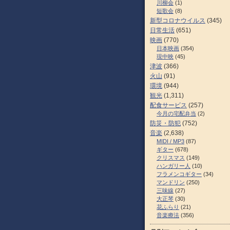
川柳会
(1)
短歌会
(8)
新型コロナウイルス
(345)
日常生活
(651)
映画
(770)
日本映画
(354)
現中映
(45)
津波
(366)
火山
(91)
環境
(944)
観光
(1,311)
配食サービス
(257)
今月の宅配弁当
(2)
防災・防犯
(752)
音楽
(2,638)
MIDI / MP3
(87)
ギター
(678)
クリスマス
(149)
ハンガリー人
(10)
フラメンコギター
(34)
マンドリン
(250)
三味線
(27)
大正琴
(30)
花ふらり
(21)
音楽療法
(356)