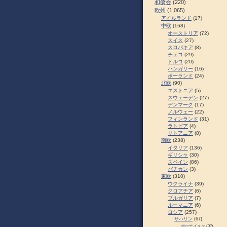
和僑会
(220)
欧州
(1,065)
アイルランド
(17)
中欧
(168)
オーストリア
(72)
スイス
(27)
スロパキア
(8)
チェコ
(29)
トルコ
(20)
ハンガリー
(16)
ポーランド
(24)
北欧
(90)
エストニア
(5)
スウェーデン
(27)
デンマーク
(17)
ノルウェー
(22)
フィンランド
(31)
ラトビア
(4)
リトアニア
(8)
南欧
(238)
イタリア
(136)
ギリシャ
(30)
スペイン
(86)
バチカン
(3)
東欧
(310)
ウクライナ
(39)
クロアチア
(6)
ブルガリア
(7)
ルーマニア
(6)
ロシア
(257)
サハリン
(67)
ポロナイスク
(37)