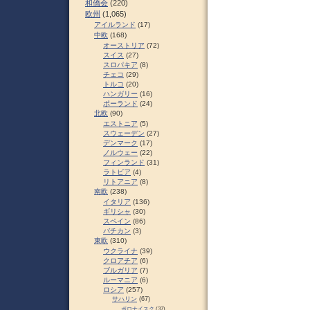
和僑会
(220)
欧州
(1,065)
アイルランド
(17)
中欧
(168)
オーストリア
(72)
スイス
(27)
スロパキア
(8)
チェコ
(29)
トルコ
(20)
ハンガリー
(16)
ポーランド
(24)
北欧
(90)
エストニア
(5)
スウェーデン
(27)
デンマーク
(17)
ノルウェー
(22)
フィンランド
(31)
ラトビア
(4)
リトアニア
(8)
南欧
(238)
イタリア
(136)
ギリシャ
(30)
スペイン
(86)
バチカン
(3)
東欧
(310)
ウクライナ
(39)
クロアチア
(6)
ブルガリア
(7)
ルーマニア
(6)
ロシア
(257)
サハリン
(67)
ポロナイスク
(37)