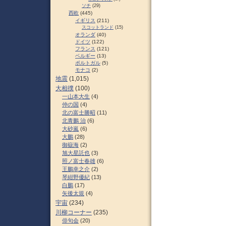
ソチ
(29)
西欧
(445)
イギリス
(211)
スコットランド
(15)
オランダ
(40)
ドイツ
(122)
フランス
(121)
ベルギー
(13)
ポルトガル
(5)
モナコ
(2)
地震
(1,015)
大相撲
(100)
一山本大生
(4)
仲の国
(4)
北の富士勝昭
(11)
北青鵬 治
(6)
大砂嵐
(6)
大鵬
(28)
御嶽海
(2)
旭大星託也
(3)
照ノ富士春雄
(6)
王鵬幸之介
(2)
琴紺野優紀
(13)
白鵬
(17)
矢後太規
(4)
宇宙
(234)
川柳コーナー
(235)
俳句会
(20)