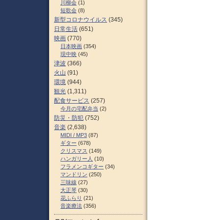
川柳会
(1)
短歌会
(8)
新型コロナウイルス
(345)
日常生活
(651)
映画
(770)
日本映画
(354)
現中映
(45)
津波
(366)
火山
(91)
環境
(944)
観光
(1,311)
配食サービス
(257)
今月の宅配弁当
(2)
防災・防犯
(752)
音楽
(2,638)
MIDI / MP3
(87)
ギター
(678)
クリスマス
(149)
ハンガリー人
(10)
フラメンコギター
(34)
マンドリン
(250)
三味線
(27)
大正琴
(30)
花ふらり
(21)
音楽療法
(356)