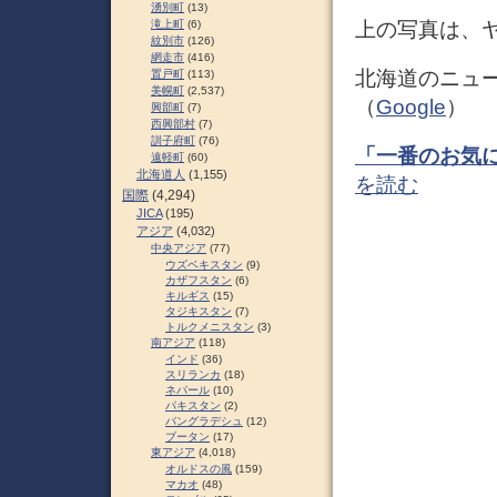
湧別町
(13)
上の写真は、
滝上町
(6)
紋別市
(126)
網走市
(416)
北海道のニュ
置戸町
(113)
美幌町
(2,537)
（
Google
）
興部町
(7)
西興部村
(7)
訓子府町
(76)
「一番のお気に
遠軽町
(60)
北海道人
(1,155)
を読む
国際
(4,294)
JICA
(195)
アジア
(4,032)
中央アジア
(77)
ウズベキスタン
(9)
カザフスタン
(6)
キルギス
(15)
タジキスタン
(7)
トルクメニスタン
(3)
南アジア
(118)
インド
(36)
スリランカ
(18)
ネパール
(10)
パキスタン
(2)
バングラデシュ
(12)
ブータン
(17)
東アジア
(4,018)
オルドスの風
(159)
マカオ
(48)