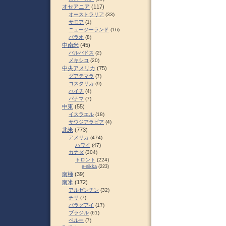
オセアニア
(117)
オーストラリア
(33)
サモア
(1)
ニュージーランド
(16)
パラオ
(8)
中南米
(45)
バルバドス
(2)
メキシコ
(20)
中央アメリカ
(75)
グアテマラ
(7)
コスタリカ
(9)
ハイチ
(4)
パナマ
(7)
中東
(55)
イスラエル
(18)
サウジアラビア
(4)
北米
(773)
アメリカ
(474)
ハワイ
(47)
カナダ
(304)
トロント
(224)
e-nikka
(223)
南極
(39)
南米
(172)
アルゼンチン
(32)
チリ
(7)
パラグアイ
(17)
ブラジル
(61)
ペルー
(7)