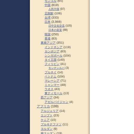
モンゴル
(65)
中国
(819)
人民中国
(97)
北朝鮮
(106)
台湾
(333)
日本
(3,968)
日中文化交流
(105)
日本の皇室
(88)
韓国
(250)
香港
(83)
東南アジア
(351)
インドネシア
(119)
カンボジア
(63)
シンガポール
(104)
タイ王国
(140)
フィリピン
(41)
モンテンルパ
(3)
ブルネイ
(14)
ベトナム
(104)
マレーシア
(71)
ミャンマー
(49)
ラオス
(43)
東ティモール
(13)
西アジア
(34)
アゼルバイジャン
(4)
アフリカ
(199)
アルジェリア
(14)
エジプト
(23)
ケニア
(10)
ブルキナファソ
(11)
ヨルダン
(9)
南スーダン
(19)