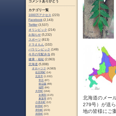
コメントありがとう
カテゴリ一覧
1000万アクセス
(223)
Facebook
(2,143)
Twitter
(3,537)
オリンピック
(214)
お知らせ
(5,232)
スポーツ
(813)
ドラえもん
(102)
パラリンピック
(149)
今月の宅配弁当
(0)
健康・福祉
(2,063)
北海道
(5,008)
オホーツク
(4,563)
佐呂間町
(14)
北見市
(1,032)
常呂
(87)
留辺蘂
(68)
端野
(64)
大空町
(164)
女満別
(115)
北海道のメー
東藻琴
(37)
小清水町
(12)
279号）が送
斜里町
(57)
津別町
(223)
地の皆様にご
清里町
(13)