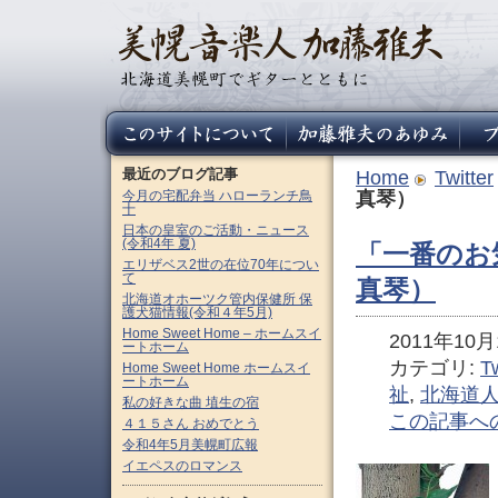
最近のブログ記事
Home
Twitter
今月の宅配弁当 ハローランチ鳥
真琴）
十
日本の皇室のご活動・ニュース
(令和4年 夏)
「一番のお
エリザベス2世の在位70年につい
て
真琴）
北海道オホーツク管内保健所 保
護犬猫情報(令和４年5月)
Home Sweet Home – ホームスイ
2011年10月1
ートホーム
カテゴリ:
Tw
Home Sweet Home ホームスイ
ートホーム
祉
,
北海道
私の好きな曲 埴生の宿
この記事へ
４１５さん おめでとう
令和4年5月美幌町広報
イエペスのロマンス