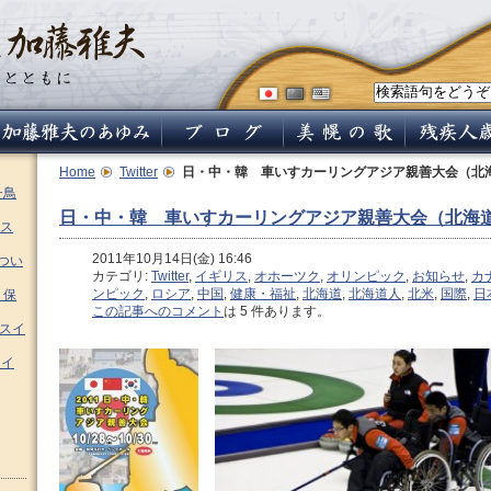
Home
Twitter
日・中・韓 車いすカーリングアジア親善大会（北
チ鳥
日・中・韓 車いすカーリングアジア親善大会（北海
ス
2011年10月14日(金) 16:46
つい
カテゴリ:
Twitter
,
イギリス
,
オホーツク
,
オリンピック
,
お知らせ
,
カ
ンピック
,
ロシア
,
中国
,
健康・福祉
,
北海道
,
北海道人
,
北米
,
国際
,
日
 保
この記事へのコメント
は 5 件あります。
ムスイ
スイ