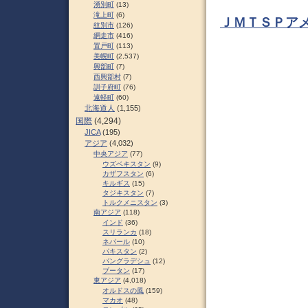
湧別町
(13)
滝上町
(6)
ＪＭＴＳＰア
紋別市
(126)
網走市
(416)
置戸町
(113)
美幌町
(2,537)
興部町
(7)
西興部村
(7)
訓子府町
(76)
遠軽町
(60)
北海道人
(1,155)
国際
(4,294)
JICA
(195)
アジア
(4,032)
中央アジア
(77)
ウズベキスタン
(9)
カザフスタン
(6)
キルギス
(15)
タジキスタン
(7)
トルクメニスタン
(3)
南アジア
(118)
インド
(36)
スリランカ
(18)
ネパール
(10)
パキスタン
(2)
バングラデシュ
(12)
ブータン
(17)
東アジア
(4,018)
オルドスの風
(159)
マカオ
(48)