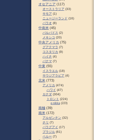
オセアニア
(117)
オーストラリア
(33)
サモア
(1)
ニュージーランド
(16)
パラオ
(8)
中南米
(45)
バルバドス
(2)
メキシコ
(20)
中央アメリカ
(75)
グアテマラ
(7)
コスタリカ
(9)
ハイチ
(4)
パナマ
(7)
中東
(55)
イスラエル
(18)
サウジアラビア
(4)
北米
(773)
アメリカ
(474)
ハワイ
(47)
カナダ
(304)
トロント
(224)
e-nikka
(223)
南極
(39)
南米
(172)
アルゼンチン
(32)
チリ
(7)
パラグアイ
(17)
ブラジル
(61)
ペルー
(7)