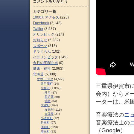
コメントありがとう
カテゴリ一覧
1000万アクセス
(223)
Facebook
(2,143)
Twitter
(3,537)
オリンピック
(214)
お知らせ
(5,232)
スポーツ
(813)
ドラえもん
(102)
パラリンピック
(149)
今月の宅配弁当
(0)
健康・福祉
(2,063)
北海道
(5,008)
オホーツク
(4,563)
佐呂間町
(14)
三重県伊賀市
北見市
(1,032)
会内）からメ
常呂
(87)
留辺蘂
(68)
ーターは、米
端野
(64)
大空町
(164)
女満別
(115)
音楽療法の
ニ
東藻琴
(37)
小清水町
(12)
音楽療法士の
斜里町
(57)
津別町
(223)
（Google）
清里町
(13)