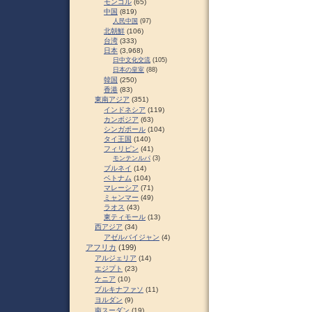
モンゴル
(65)
中国
(819)
人民中国
(97)
北朝鮮
(106)
台湾
(333)
日本
(3,968)
日中文化交流
(105)
日本の皇室
(88)
韓国
(250)
香港
(83)
東南アジア
(351)
インドネシア
(119)
カンボジア
(63)
シンガポール
(104)
タイ王国
(140)
フィリピン
(41)
モンテンルパ
(3)
ブルネイ
(14)
ベトナム
(104)
マレーシア
(71)
ミャンマー
(49)
ラオス
(43)
東ティモール
(13)
西アジア
(34)
アゼルバイジャン
(4)
アフリカ
(199)
アルジェリア
(14)
エジプト
(23)
ケニア
(10)
ブルキナファソ
(11)
ヨルダン
(9)
南スーダン
(19)