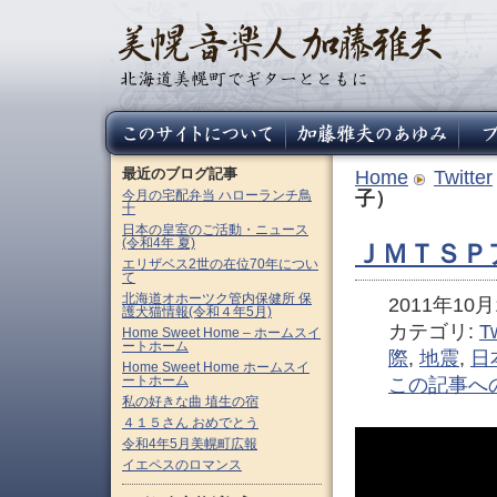
最近のブログ記事
Home
Twitter
今月の宅配弁当 ハローランチ鳥
子）
十
日本の皇室のご活動・ニュース
(令和4年 夏)
ＪＭＴＳＰ
エリザベス2世の在位70年につい
て
北海道オホーツク管内保健所 保
2011年10月1
護犬猫情報(令和４年5月)
カテゴリ:
Tw
Home Sweet Home – ホームスイ
ートホーム
際
,
地震
,
日
Home Sweet Home ホームスイ
ートホーム
この記事へ
私の好きな曲 埴生の宿
４１５さん おめでとう
令和4年5月美幌町広報
イエペスのロマンス