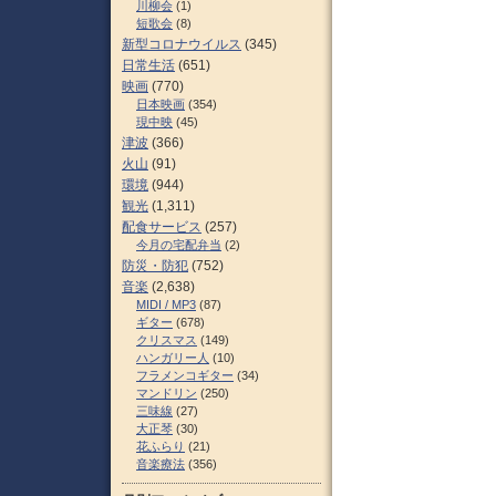
川柳会
(1)
短歌会
(8)
新型コロナウイルス
(345)
日常生活
(651)
映画
(770)
日本映画
(354)
現中映
(45)
津波
(366)
火山
(91)
環境
(944)
観光
(1,311)
配食サービス
(257)
今月の宅配弁当
(2)
防災・防犯
(752)
音楽
(2,638)
MIDI / MP3
(87)
ギター
(678)
クリスマス
(149)
ハンガリー人
(10)
フラメンコギター
(34)
マンドリン
(250)
三味線
(27)
大正琴
(30)
花ふらり
(21)
音楽療法
(356)