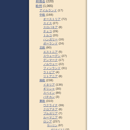
和僑会
(220)
欧州
(1,065)
アイルランド
(17)
中欧
(168)
オーストリア
(72)
スイス
(27)
スロパキア
(8)
チェコ
(29)
トルコ
(20)
ハンガリー
(16)
ポーランド
(24)
北欧
(90)
エストニア
(5)
スウェーデン
(27)
デンマーク
(17)
ノルウェー
(22)
フィンランド
(31)
ラトビア
(4)
リトアニア
(8)
南欧
(238)
イタリア
(136)
ギリシャ
(30)
スペイン
(86)
バチカン
(3)
東欧
(310)
ウクライナ
(39)
クロアチア
(6)
ブルガリア
(7)
ルーマニア
(6)
ロシア
(257)
サハリン
(67)
ポロナイスク
(37)