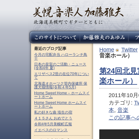
最近のブログ記事
Home
Twitter
今月の宅配弁当 ハローランチ鳥
音楽ホール）
十
日本の皇室のご活動・ニュース
(令和4年 夏)
第24回北
エリザベス2世の在位70年につい
て
楽ホール）
北海道オホーツク管内保健所 保
護犬猫情報(令和４年5月)
Home Sweet Home – ホームスイ
2011年10月0
ートホーム
カテゴリ:
Tw
Home Sweet Home ホームスイ
ートホーム
本
,
音楽
私の好きな曲 埴生の宿
この記事へ
４１５さん おめでとう
令和4年5月美幌町広報
イエペスのロマンス