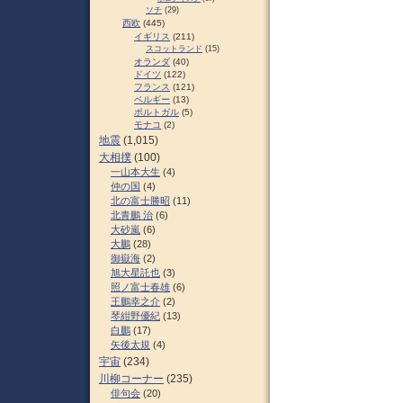
ソチ
(29)
西欧
(445)
イギリス
(211)
スコットランド
(15)
オランダ
(40)
ドイツ
(122)
フランス
(121)
ベルギー
(13)
ポルトガル
(5)
モナコ
(2)
地震
(1,015)
大相撲
(100)
一山本大生
(4)
仲の国
(4)
北の富士勝昭
(11)
北青鵬 治
(6)
大砂嵐
(6)
大鵬
(28)
御嶽海
(2)
旭大星託也
(3)
照ノ富士春雄
(6)
王鵬幸之介
(2)
琴紺野優紀
(13)
白鵬
(17)
矢後太規
(4)
宇宙
(234)
川柳コーナー
(235)
俳句会
(20)