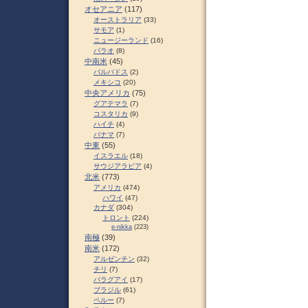
オセアニア
(117)
オーストラリア
(33)
サモア
(1)
ニュージーランド
(16)
パラオ
(8)
中南米
(45)
バルバドス
(2)
メキシコ
(20)
中央アメリカ
(75)
グアテマラ
(7)
コスタリカ
(9)
ハイチ
(4)
パナマ
(7)
中東
(55)
イスラエル
(18)
サウジアラビア
(4)
北米
(773)
アメリカ
(474)
ハワイ
(47)
カナダ
(304)
トロント
(224)
e-nikka
(223)
南極
(39)
南米
(172)
アルゼンチン
(32)
チリ
(7)
パラグアイ
(17)
ブラジル
(61)
ペルー
(7)