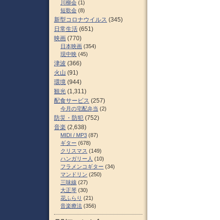
川柳会
(1)
短歌会
(8)
新型コロナウイルス
(345)
日常生活
(651)
映画
(770)
日本映画
(354)
現中映
(45)
津波
(366)
火山
(91)
環境
(944)
観光
(1,311)
配食サービス
(257)
今月の宅配弁当
(2)
防災・防犯
(752)
音楽
(2,638)
MIDI / MP3
(87)
ギター
(678)
クリスマス
(149)
ハンガリー人
(10)
フラメンコギター
(34)
マンドリン
(250)
三味線
(27)
大正琴
(30)
花ふらり
(21)
音楽療法
(356)