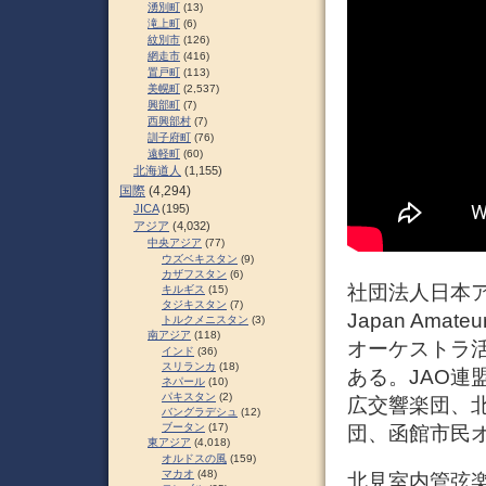
湧別町
(13)
滝上町
(6)
紋別市
(126)
網走市
(416)
置戸町
(113)
美幌町
(2,537)
興部町
(7)
西興部村
(7)
訓子府町
(76)
遠軽町
(60)
北海道人
(1,155)
国際
(4,294)
JICA
(195)
アジア
(4,032)
中央アジア
(77)
ウズベキスタン
(9)
カザフスタン
(6)
社団法人日本アマ
キルギス
(15)
タジキスタン
(7)
Japan Amat
トルクメニスタン
(3)
南アジア
(118)
オーケストラ活
インド
(36)
スリランカ
(18)
ある。JAO
ネパール
(10)
パキスタン
(2)
広交響楽団、
バングラデシュ
(12)
ブータン
(17)
団、函館市民
東アジア
(4,018)
オルドスの風
(159)
マカオ
(48)
北見室内管弦