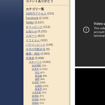
コメントありがとう
カテゴリ一覧
1000万アクセス
(223)
Facebook
(2,143)
Twitter
(3,537)
オリンピック
(214)
お知らせ
(5,232)
スポーツ
(813)
ドラえもん
(102)
パラリンピック
(149)
今月の宅配弁当
(0)
健康・福祉
(2,063)
北海道
(5,008)
オホーツク
(4,563)
佐呂間町
(14)
北見市
(1,032)
常呂
(87)
留辺蘂
(68)
端野
(64)
大空町
(164)
女満別
(115)
東藻琴
(37)
小清水町
(12)
斜里町
(57)
津別町
(223)
清里町
(13)