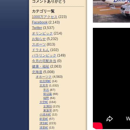
コメントありがとう
カテゴリ一覧
1000万アクセス
(223)
Facebook
(2,143)
Twitter
(3,537)
オリンピック
(214)
お知らせ
(5,232)
スポーツ
(813)
ドラえもん
(102)
パラリンピック
(149)
今月の宅配弁当
(0)
健康・福祉
(2,063)
北海道
(5,008)
オホーツク
(4,563)
佐呂間町
(14)
北見市
(1,032)
常呂
(87)
留辺蘂
(68)
端野
(64)
大空町
(164)
女満別
(115)
東藻琴
(37)
小清水町
(12)
斜里町
(57)
津別町
(223)
清里町
(13)