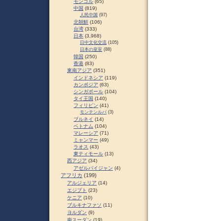
モンゴル
(65)
中国
(819)
人民中国
(97)
北朝鮮
(106)
台湾
(333)
日本
(3,968)
日中文化交流
(105)
日本の皇室
(88)
韓国
(250)
香港
(83)
東南アジア
(351)
インドネシア
(119)
カンボジア
(63)
シンガポール
(104)
タイ王国
(140)
フィリピン
(41)
モンテンルパ
(3)
ブルネイ
(14)
ベトナム
(104)
マレーシア
(71)
ミャンマー
(49)
ラオス
(43)
東ティモール
(13)
西アジア
(34)
アゼルバイジャン
(4)
アフリカ
(199)
アルジェリア
(14)
エジプト
(23)
ケニア
(10)
ブルキナファソ
(11)
ヨルダン
(9)
南スーダン
(19)