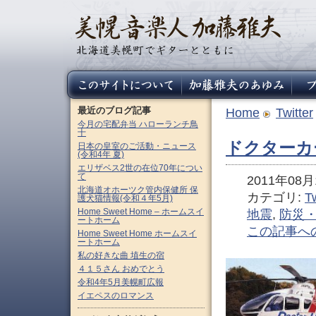
最近のブログ記事
Home
Twitter
今月の宅配弁当 ハローランチ鳥
十
ドクターカ
日本の皇室のご活動・ニュース
(令和4年 夏)
エリザベス2世の在位70年につい
て
2011年08月1
北海道オホーツク管内保健所 保
カテゴリ:
Tw
護犬猫情報(令和４年5月)
Home Sweet Home – ホームスイ
地震
,
防災
ートホーム
この記事へ
Home Sweet Home ホームスイ
ートホーム
私の好きな曲 埴生の宿
４１５さん おめでとう
令和4年5月美幌町広報
イエペスのロマンス