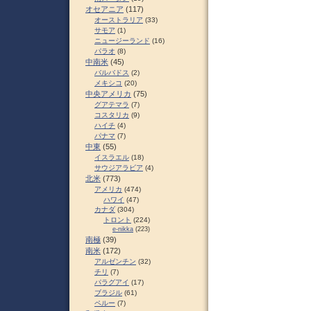
オセアニア
(117)
オーストラリア
(33)
サモア
(1)
ニュージーランド
(16)
パラオ
(8)
中南米
(45)
バルバドス
(2)
メキシコ
(20)
中央アメリカ
(75)
グアテマラ
(7)
コスタリカ
(9)
ハイチ
(4)
パナマ
(7)
中東
(55)
イスラエル
(18)
サウジアラビア
(4)
北米
(773)
アメリカ
(474)
ハワイ
(47)
カナダ
(304)
トロント
(224)
e-nikka
(223)
南極
(39)
南米
(172)
アルゼンチン
(32)
チリ
(7)
パラグアイ
(17)
ブラジル
(61)
ペルー
(7)