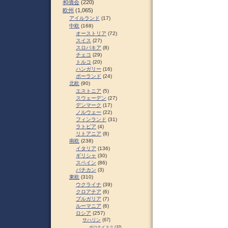
和僑会
(220)
欧州
(1,065)
アイルランド
(17)
中欧
(168)
オーストリア
(72)
スイス
(27)
スロパキア
(8)
チェコ
(29)
トルコ
(20)
ハンガリー
(16)
ポーランド
(24)
北欧
(90)
エストニア
(5)
スウェーデン
(27)
デンマーク
(17)
ノルウェー
(22)
フィンランド
(31)
ラトビア
(4)
リトアニア
(8)
南欧
(238)
イタリア
(136)
ギリシャ
(30)
スペイン
(86)
バチカン
(3)
東欧
(310)
ウクライナ
(39)
クロアチア
(6)
ブルガリア
(7)
ルーマニア
(6)
ロシア
(257)
サハリン
(67)
ポロナイスク
(37)