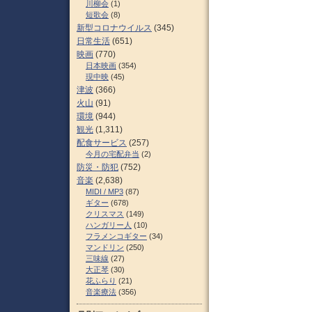
川柳会
(1)
短歌会
(8)
新型コロナウイルス
(345)
日常生活
(651)
映画
(770)
日本映画
(354)
現中映
(45)
津波
(366)
火山
(91)
環境
(944)
観光
(1,311)
配食サービス
(257)
今月の宅配弁当
(2)
防災・防犯
(752)
音楽
(2,638)
MIDI / MP3
(87)
ギター
(678)
クリスマス
(149)
ハンガリー人
(10)
フラメンコギター
(34)
マンドリン
(250)
三味線
(27)
大正琴
(30)
花ふらり
(21)
音楽療法
(356)