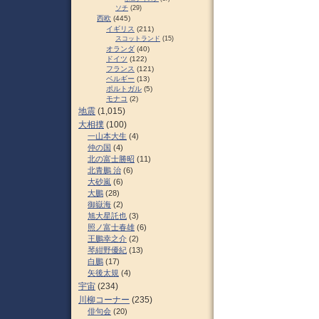
ソチ
(29)
西欧
(445)
イギリス
(211)
スコットランド
(15)
オランダ
(40)
ドイツ
(122)
フランス
(121)
ベルギー
(13)
ポルトガル
(5)
モナコ
(2)
地震
(1,015)
大相撲
(100)
一山本大生
(4)
仲の国
(4)
北の富士勝昭
(11)
北青鵬 治
(6)
大砂嵐
(6)
大鵬
(28)
御嶽海
(2)
旭大星託也
(3)
照ノ富士春雄
(6)
王鵬幸之介
(2)
琴紺野優紀
(13)
白鵬
(17)
矢後太規
(4)
宇宙
(234)
川柳コーナー
(235)
俳句会
(20)