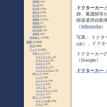
湧別町
(13)
滝上町
(6)
ドクターカー
紋別市
(126)
網走市
(416)
師、看護師等
置戸町
(113)
師派遣用自動
美幌町
(2,537)
興部町
(7)
（
Wikipedia
）
西興部村
(7)
訓子府町
(76)
遠軽町
(60)
写真： ドクタ
北海道人
(1,155)
国際
(4,294)
car
）、ドクタ
JICA
(195)
アジア
(4,032)
ドクターカー
中央アジア
(77)
ウズベキスタン
(9)
（Google）
カザフスタン
(6)
キルギス
(15)
タジキスタン
(7)
ドクターカー
トルクメニスタン
(3)
南アジア
(118)
インド
(36)
スリランカ
(18)
ネパール
(10)
パキスタン
(2)
バングラデシュ
(12)
ブータン
(17)
東アジア
(4,018)
オルドスの風
(159)
マカオ
(48)