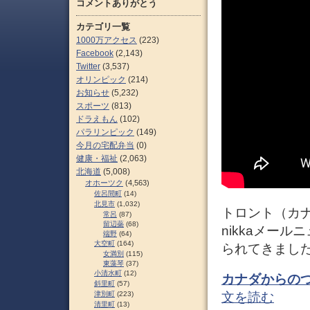
コメントありがとう
カテゴリ一覧
1000万アクセス
(223)
Facebook
(2,143)
Twitter
(3,537)
オリンピック
(214)
お知らせ
(5,232)
スポーツ
(813)
ドラえもん
(102)
パラリンピック
(149)
今月の宅配弁当
(0)
健康・福祉
(2,063)
北海道
(5,008)
オホーツク
(4,563)
佐呂間町
(14)
北見市
(1,032)
トロント（カナダ
常呂
(87)
留辺蘂
(68)
nikkaメール
端野
(64)
大空町
(164)
られてきまし
女満別
(115)
東藻琴
(37)
小清水町
(12)
カナダからのつ
斜里町
(57)
津別町
(223)
文を読む
清里町
(13)