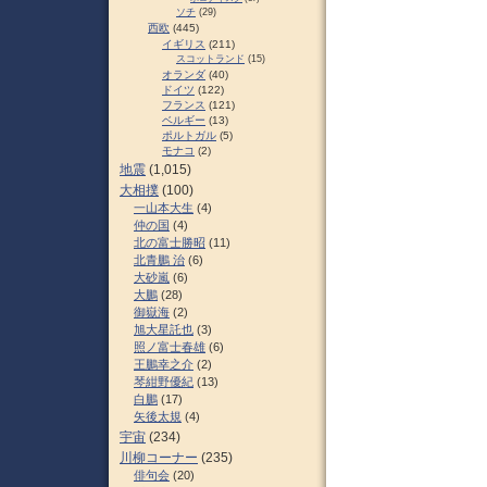
ソチ
(29)
西欧
(445)
イギリス
(211)
スコットランド
(15)
オランダ
(40)
ドイツ
(122)
フランス
(121)
ベルギー
(13)
ポルトガル
(5)
モナコ
(2)
地震
(1,015)
大相撲
(100)
一山本大生
(4)
仲の国
(4)
北の富士勝昭
(11)
北青鵬 治
(6)
大砂嵐
(6)
大鵬
(28)
御嶽海
(2)
旭大星託也
(3)
照ノ富士春雄
(6)
王鵬幸之介
(2)
琴紺野優紀
(13)
白鵬
(17)
矢後太規
(4)
宇宙
(234)
川柳コーナー
(235)
俳句会
(20)