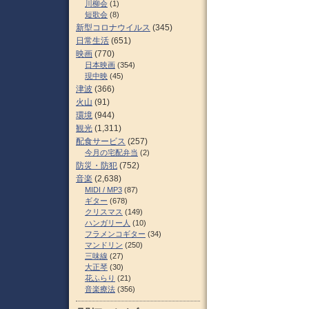
川柳会
(1)
短歌会
(8)
新型コロナウイルス
(345)
日常生活
(651)
映画
(770)
日本映画
(354)
現中映
(45)
津波
(366)
火山
(91)
環境
(944)
観光
(1,311)
配食サービス
(257)
今月の宅配弁当
(2)
防災・防犯
(752)
音楽
(2,638)
MIDI / MP3
(87)
ギター
(678)
クリスマス
(149)
ハンガリー人
(10)
フラメンコギター
(34)
マンドリン
(250)
三味線
(27)
大正琴
(30)
花ふらり
(21)
音楽療法
(356)