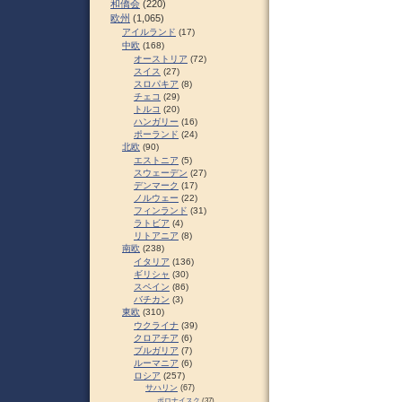
和僑会
(220)
欧州
(1,065)
アイルランド
(17)
中欧
(168)
オーストリア
(72)
スイス
(27)
スロパキア
(8)
チェコ
(29)
トルコ
(20)
ハンガリー
(16)
ポーランド
(24)
北欧
(90)
エストニア
(5)
スウェーデン
(27)
デンマーク
(17)
ノルウェー
(22)
フィンランド
(31)
ラトビア
(4)
リトアニア
(8)
南欧
(238)
イタリア
(136)
ギリシャ
(30)
スペイン
(86)
バチカン
(3)
東欧
(310)
ウクライナ
(39)
クロアチア
(6)
ブルガリア
(7)
ルーマニア
(6)
ロシア
(257)
サハリン
(67)
ポロナイスク
(37)