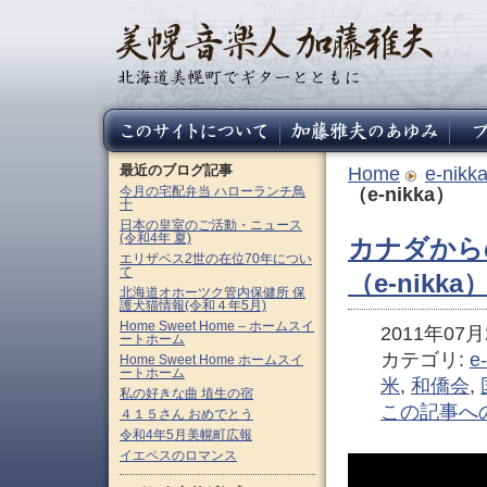
最近のブログ記事
Home
e-nikk
今月の宅配弁当 ハローランチ鳥
（e-nikka）
十
日本の皇室のご活動・ニュース
(令和4年 夏)
カナダから
エリザベス2世の在位70年につい
て
（e-nikka
北海道オホーツク管内保健所 保
護犬猫情報(令和４年5月)
Home Sweet Home – ホームスイ
2011年07月2
ートホーム
カテゴリ:
e
Home Sweet Home ホームスイ
ートホーム
米
,
和僑会
,
私の好きな曲 埴生の宿
この記事へ
４１５さん おめでとう
令和4年5月美幌町広報
イエペスのロマンス