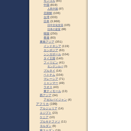
モンゴル
(65)
中国
(819)
人民中国
(97)
北朝鮮
(106)
台湾
(333)
日本
(3,968)
日中文化交流
(105)
日本の皇室
(88)
韓国
(250)
香港
(83)
東南アジア
(351)
インドネシア
(119)
カンボジア
(63)
シンガポール
(104)
タイ王国
(140)
フィリピン
(41)
モンテンルパ
(3)
ブルネイ
(14)
ベトナム
(104)
マレーシア
(71)
ミャンマー
(49)
ラオス
(43)
東ティモール
(13)
西アジア
(34)
アゼルバイジャン
(4)
アフリカ
(199)
アルジェリア
(14)
エジプト
(23)
ケニア
(10)
ブルキナファソ
(11)
ヨルダン
(9)
南スーダン
(19)