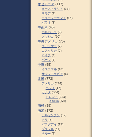
オセアニア
(117)
オーストラリア
(33)
サモア
(1)
ニュージーランド
(16)
パラオ
(8)
中南米
(45)
バルバドス
(2)
メキシコ
(20)
中央アメリカ
(75)
グアテマラ
(7)
コスタリカ
(9)
ハイチ
(4)
パナマ
(7)
中東
(55)
イスラエル
(18)
サウジアラビア
(4)
北米
(773)
アメリカ
(474)
ハワイ
(47)
カナダ
(304)
トロント
(224)
e-nikka
(223)
南極
(39)
南米
(172)
アルゼンチン
(32)
チリ
(7)
パラグアイ
(17)
ブラジル
(61)
ペルー
(7)