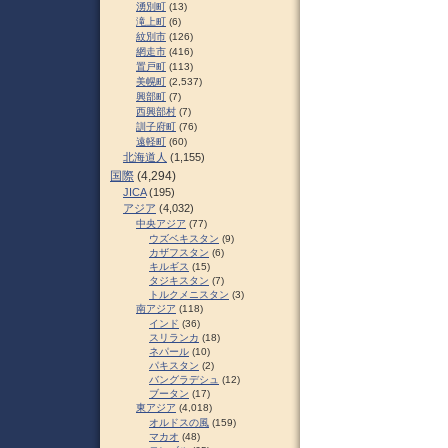
湧別町
(13)
滝上町
(6)
紋別市
(126)
網走市
(416)
置戸町
(113)
美幌町
(2,537)
興部町
(7)
西興部村
(7)
訓子府町
(76)
遠軽町
(60)
北海道人
(1,155)
国際
(4,294)
JICA
(195)
アジア
(4,032)
中央アジア
(77)
ウズベキスタン
(9)
カザフスタン
(6)
キルギス
(15)
タジキスタン
(7)
トルクメニスタン
(3)
南アジア
(118)
インド
(36)
スリランカ
(18)
ネパール
(10)
パキスタン
(2)
バングラデシュ
(12)
ブータン
(17)
東アジア
(4,018)
オルドスの風
(159)
マカオ
(48)