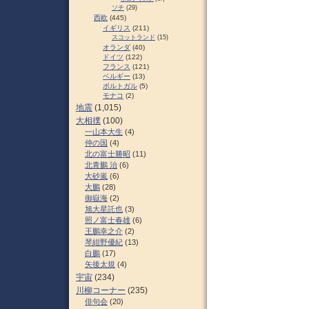
ソチ
(29)
西欧
(445)
イギリス
(211)
スコットランド
(15)
オランダ
(40)
ドイツ
(122)
フランス
(121)
ベルギー
(13)
ポルトガル
(5)
モナコ
(2)
地震
(1,015)
大相撲
(100)
一山本大生
(4)
仲の国
(4)
北の富士勝昭
(11)
北青鵬 治
(6)
大砂嵐
(6)
大鵬
(28)
御嶽海
(2)
旭大星託也
(3)
照ノ富士春雄
(6)
王鵬幸之介
(2)
琴紺野優紀
(13)
白鵬
(17)
矢後太規
(4)
宇宙
(234)
川柳コーナー
(235)
俳句会
(20)