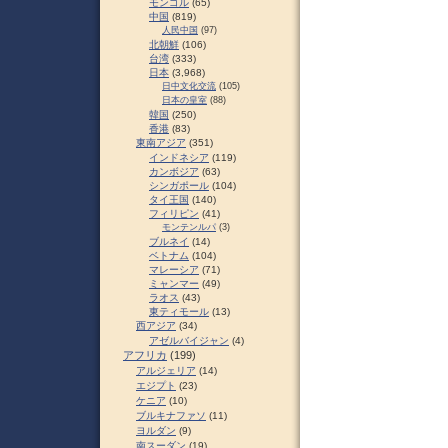
モンゴル
(65)
中国
(819)
人民中国
(97)
北朝鮮
(106)
台湾
(333)
日本
(3,968)
日中文化交流
(105)
日本の皇室
(88)
韓国
(250)
香港
(83)
東南アジア
(351)
インドネシア
(119)
カンボジア
(63)
シンガポール
(104)
タイ王国
(140)
フィリピン
(41)
モンテンルパ
(3)
ブルネイ
(14)
ベトナム
(104)
マレーシア
(71)
ミャンマー
(49)
ラオス
(43)
東ティモール
(13)
西アジア
(34)
アゼルバイジャン
(4)
アフリカ
(199)
アルジェリア
(14)
エジプト
(23)
ケニア
(10)
ブルキナファソ
(11)
ヨルダン
(9)
南スーダン
(19)