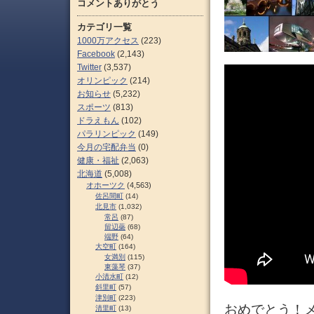
コメントありがとう
カテゴリ一覧
1000万アクセス
(223)
Facebook
(2,143)
Twitter
(3,537)
オリンピック
(214)
お知らせ
(5,232)
スポーツ
(813)
ドラえもん
(102)
パラリンピック
(149)
今月の宅配弁当
(0)
健康・福祉
(2,063)
北海道
(5,008)
オホーツク
(4,563)
佐呂間町
(14)
北見市
(1,032)
常呂
(87)
留辺蘂
(68)
端野
(64)
大空町
(164)
女満別
(115)
東藻琴
(37)
小清水町
(12)
斜里町
(57)
津別町
(223)
おめでとう！メ
清里町
(13)