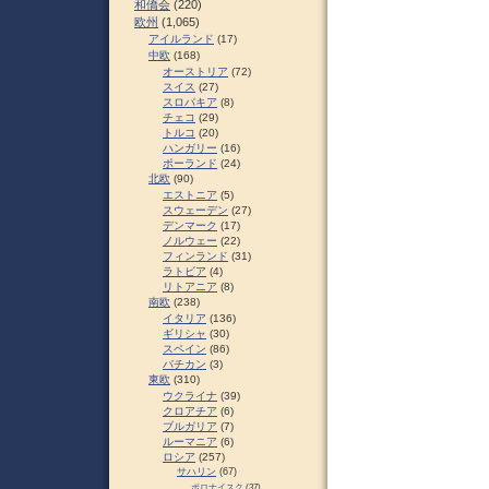
和僑会
(220)
欧州
(1,065)
アイルランド
(17)
中欧
(168)
オーストリア
(72)
スイス
(27)
スロパキア
(8)
チェコ
(29)
トルコ
(20)
ハンガリー
(16)
ポーランド
(24)
北欧
(90)
エストニア
(5)
スウェーデン
(27)
デンマーク
(17)
ノルウェー
(22)
フィンランド
(31)
ラトビア
(4)
リトアニア
(8)
南欧
(238)
イタリア
(136)
ギリシャ
(30)
スペイン
(86)
バチカン
(3)
東欧
(310)
ウクライナ
(39)
クロアチア
(6)
ブルガリア
(7)
ルーマニア
(6)
ロシア
(257)
サハリン
(67)
ポロナイスク
(37)