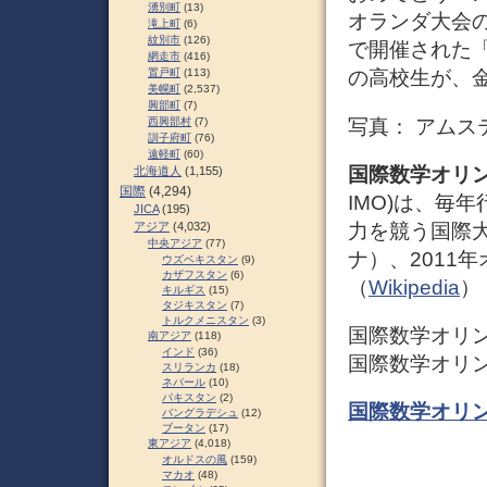
湧別町
(13)
オランダ大会
滝上町
(6)
紋別市
(126)
で開催された
網走市
(416)
置戸町
(113)
の高校生が、
美幌町
(2,537)
興部町
(7)
写真： アムス
西興部村
(7)
訓子府町
(76)
遠軽町
(60)
国際数学オリ
北海道人
(1,155)
国際
(4,294)
IMO)は、毎
JICA
(195)
力を競う国際大
アジア
(4,032)
中央アジア
(77)
ナ）、2011
ウズベキスタン
(9)
カザフスタン
(6)
（
Wikipedia
）
キルギス
(15)
タジキスタン
(7)
トルクメニスタン
(3)
国際数学オリ
南アジア
(118)
インド
(36)
国際数学オリ
スリランカ
(18)
ネパール
(10)
パキスタン
(2)
国際数学オリ
バングラデシュ
(12)
ブータン
(17)
東アジア
(4,018)
オルドスの風
(159)
マカオ
(48)