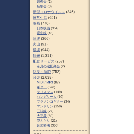
川柳会
(1)
短歌会
(8)
新型コロナウイルス
(345)
日常生活
(651)
映画
(770)
日本映画
(354)
現中映
(45)
津波
(366)
火山
(91)
環境
(944)
観光
(1,311)
配食サービス
(257)
今月の宅配弁当
(2)
防災・防犯
(752)
音楽
(2,638)
MIDI / MP3
(87)
ギター
(678)
クリスマス
(149)
ハンガリー人
(10)
フラメンコギター
(34)
マンドリン
(250)
三味線
(27)
大正琴
(30)
花ふらり
(21)
音楽療法
(356)