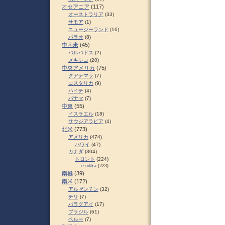
オセアニア
(117)
オーストラリア
(33)
サモア
(1)
ニュージーランド
(16)
パラオ
(8)
中南米
(45)
バルバドス
(2)
メキシコ
(20)
中央アメリカ
(75)
グアテマラ
(7)
コスタリカ
(9)
ハイチ
(4)
パナマ
(7)
中東
(55)
イスラエル
(18)
サウジアラビア
(4)
北米
(773)
アメリカ
(474)
ハワイ
(47)
カナダ
(304)
トロント
(224)
e-nikka
(223)
南極
(39)
南米
(172)
アルゼンチン
(32)
チリ
(7)
パラグアイ
(17)
ブラジル
(61)
ペルー
(7)