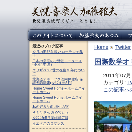
最近のブログ記事
Home
Twitter
今月の宅配弁当 ハローランチ鳥
十
国際数学オ
日本の皇室のご活動・ニュース
(令和4年 夏)
エリザベス2世の在位70年につい
て
2011年07月2
北海道オホーツク管内保健所 保
カテゴリ:
Tw
護犬猫情報(令和４年5月)
Home Sweet Home – ホームスイ
この記事へ
ートホーム
Home Sweet Home ホームスイ
ートホーム
私の好きな曲 埴生の宿
４１５さん おめでとう
令和4年5月美幌町広報
イエペスのロマンス