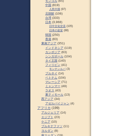
モンゴル
(65)
中国
(819)
人民中国
(97)
北朝鮮
(106)
台湾
(333)
日本
(3,968)
日中文化交流
(105)
日本の皇室
(88)
韓国
(250)
香港
(83)
東南アジア
(351)
インドネシア
(119)
カンボジア
(63)
シンガポール
(104)
タイ王国
(140)
フィリピン
(41)
モンテンルパ
(3)
ブルネイ
(14)
ベトナム
(104)
マレーシア
(71)
ミャンマー
(49)
ラオス
(43)
東ティモール
(13)
西アジア
(34)
アゼルバイジャン
(4)
アフリカ
(199)
アルジェリア
(14)
エジプト
(23)
ケニア
(10)
ブルキナファソ
(11)
ヨルダン
(9)
南スーダン
(19)