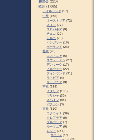
和僑会
(220)
欧州
(1,065)
アイルランド
(17)
中欧
(168)
オーストリア
(72)
スイス
(27)
スロパキア
(8)
チェコ
(29)
トルコ
(20)
ハンガリー
(16)
ポーランド
(24)
北欧
(90)
エストニア
(5)
スウェーデン
(27)
デンマーク
(17)
ノルウェー
(22)
フィンランド
(31)
ラトビア
(4)
リトアニア
(8)
南欧
(238)
イタリア
(136)
ギリシャ
(30)
スペイン
(86)
バチカン
(3)
東欧
(310)
ウクライナ
(39)
クロアチア
(6)
ブルガリア
(7)
ルーマニア
(6)
ロシア
(257)
サハリン
(67)
ポロナイスク
(37)