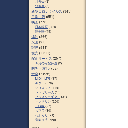
川柳会
(1)
短歌会
(8)
新型コロナウイルス
(345)
日常生活
(651)
映画
(770)
日本映画
(354)
現中映
(45)
津波
(366)
火山
(91)
環境
(944)
観光
(1,311)
配食サービス
(257)
今月の宅配弁当
(2)
防災・防犯
(752)
音楽
(2,638)
MIDI / MP3
(87)
ギター
(678)
クリスマス
(149)
ハンガリー人
(10)
フラメンコギター
(34)
マンドリン
(250)
三味線
(27)
大正琴
(30)
花ふらり
(21)
音楽療法
(356)