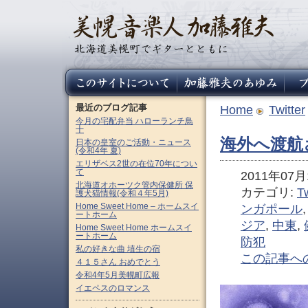
最近のブログ記事
Home
Twitter
今月の宅配弁当 ハローランチ鳥
十
海外へ渡航
日本の皇室のご活動・ニュース
(令和4年 夏)
エリザベス2世の在位70年につい
て
2011年07月1
北海道オホーツク管内保健所 保
カテゴリ:
Tw
護犬猫情報(令和４年5月)
Home Sweet Home – ホームスイ
ンガポール
ートホーム
ジア
,
中東
,
Home Sweet Home ホームスイ
ートホーム
防犯
私の好きな曲 埴生の宿
この記事へ
４１５さん おめでとう
令和4年5月美幌町広報
イエペスのロマンス