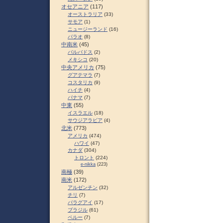
オセアニア
(117)
オーストラリア
(33)
サモア
(1)
ニュージーランド
(16)
パラオ
(8)
中南米
(45)
バルバドス
(2)
メキシコ
(20)
中央アメリカ
(75)
グアテマラ
(7)
コスタリカ
(9)
ハイチ
(4)
パナマ
(7)
中東
(55)
イスラエル
(18)
サウジアラビア
(4)
北米
(773)
アメリカ
(474)
ハワイ
(47)
カナダ
(304)
トロント
(224)
e-nikka
(223)
南極
(39)
南米
(172)
アルゼンチン
(32)
チリ
(7)
パラグアイ
(17)
ブラジル
(61)
ペルー
(7)