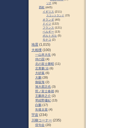
ソチ
(29)
西欧
(445)
イギリス
(211)
スコットランド
(15)
オランダ
(40)
ドイツ
(122)
フランス
(121)
ベルギー
(13)
ポルトガル
(5)
モナコ
(2)
地震
(1,015)
大相撲
(100)
一山本大生
(4)
仲の国
(4)
北の富士勝昭
(11)
北青鵬 治
(6)
大砂嵐
(6)
大鵬
(28)
御嶽海
(2)
旭大星託也
(3)
照ノ富士春雄
(6)
王鵬幸之介
(2)
琴紺野優紀
(13)
白鵬
(17)
矢後太規
(4)
宇宙
(234)
川柳コーナー
(235)
俳句会
(20)