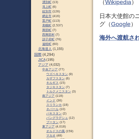
（
Wikipedia
）
湧別町
(13)
滝上町
(6)
紋別市
(126)
日本大使館の
網走市
(416)
置戸町
(113)
グ（
Google
）
美幌町
(2,537)
興部町
(7)
西興部村
(7)
海外へ渡航さ
訓子府町
(76)
遠軽町
(60)
北海道人
(1,155)
国際
(4,294)
JICA
(195)
アジア
(4,032)
中央アジア
(77)
ウズベキスタン
(9)
カザフスタン
(6)
キルギス
(15)
タジキスタン
(7)
トルクメニスタン
(3)
南アジア
(118)
インド
(36)
スリランカ
(18)
ネパール
(10)
パキスタン
(2)
バングラデシュ
(12)
ブータン
(17)
東アジア
(4,018)
オルドスの風
(159)
マカオ
(48)