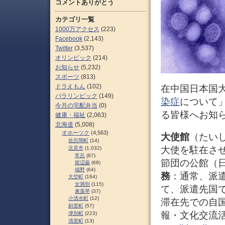
コメントありがとう
カテゴリ一覧
1000万アクセス
(223)
Facebook
(2,143)
Twitter
(3,537)
オリンピック
(214)
お知らせ
(5,232)
スポーツ
(813)
ドラえもん
(102)
在中国日本国
パラリンピック
(149)
染症
について
今月の宅配弁当
(0)
る皆様へお知
健康・福祉
(2,063)
北海道
(5,008)
オホーツク
(4,563)
大使館
（たい
佐呂間町
(14)
大使を駐在さ
北見市
(1,032)
常呂
(87)
節団の公館（
留辺蘂
(68)
端野
(64)
務
：通常、派
大空町
(164)
女満別
(115)
て、派遣先国
東藻琴
(37)
小清水町
(12)
滞在先での自
斜里町
(57)
報・文化交流
津別町
(223)
清里町
(13)