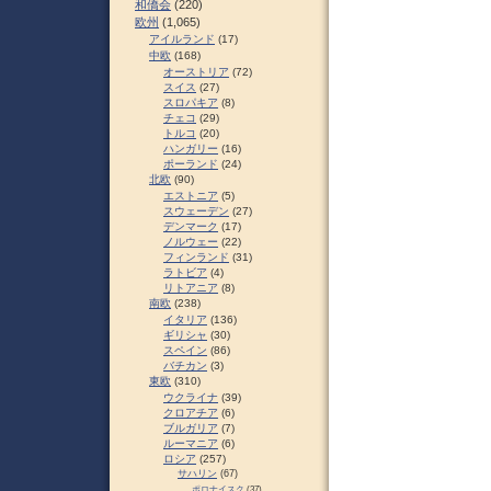
和僑会
(220)
欧州
(1,065)
アイルランド
(17)
中欧
(168)
オーストリア
(72)
スイス
(27)
スロパキア
(8)
チェコ
(29)
トルコ
(20)
ハンガリー
(16)
ポーランド
(24)
北欧
(90)
エストニア
(5)
スウェーデン
(27)
デンマーク
(17)
ノルウェー
(22)
フィンランド
(31)
ラトビア
(4)
リトアニア
(8)
南欧
(238)
イタリア
(136)
ギリシャ
(30)
スペイン
(86)
バチカン
(3)
東欧
(310)
ウクライナ
(39)
クロアチア
(6)
ブルガリア
(7)
ルーマニア
(6)
ロシア
(257)
サハリン
(67)
ポロナイスク
(37)