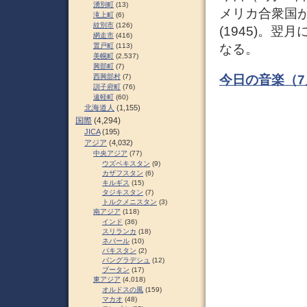
湧別町
(13)
メリカ合衆国
滝上町
(6)
紋別市
(126)
(1945)。
網走市
(416)
置戸町
(113)
なる。
美幌町
(2,537)
興部町
(7)
今日の音楽（7
西興部村
(7)
訓子府町
(76)
遠軽町
(60)
北海道人
(1,155)
国際
(4,294)
JICA
(195)
アジア
(4,032)
中央アジア
(77)
ウズベキスタン
(9)
カザフスタン
(6)
キルギス
(15)
タジキスタン
(7)
トルクメニスタン
(3)
南アジア
(118)
インド
(36)
スリランカ
(18)
ネパール
(10)
パキスタン
(2)
バングラデシュ
(12)
ブータン
(17)
東アジア
(4,018)
オルドスの風
(159)
マカオ
(48)