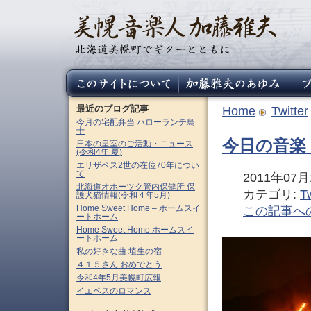
最近のブログ記事
Home
Twitter
今月の宅配弁当 ハローランチ鳥
十
今日の音楽（
日本の皇室のご活動・ニュース
(令和4年 夏)
エリザベス2世の在位70年につい
て
2011年07月1
北海道オホーツク管内保健所 保
カテゴリ:
Tw
護犬猫情報(令和４年5月)
Home Sweet Home – ホームスイ
この記事へ
ートホーム
Home Sweet Home ホームスイ
ートホーム
私の好きな曲 埴生の宿
４１５さん おめでとう
令和4年5月美幌町広報
イエペスのロマンス