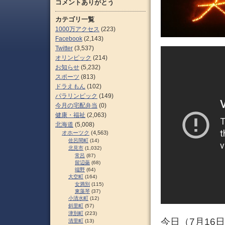
コメントありがとう
カテゴリ一覧
1000万アクセス
(223)
Facebook
(2,143)
Twitter
(3,537)
オリンピック
(214)
お知らせ
(5,232)
スポーツ
(813)
ドラえもん
(102)
パラリンピック
(149)
今月の宅配弁当
(0)
健康・福祉
(2,063)
北海道
(5,008)
オホーツク
(4,563)
佐呂間町
(14)
北見市
(1,032)
常呂
(87)
留辺蘂
(68)
端野
(64)
大空町
(164)
女満別
(115)
東藻琴
(37)
小清水町
(12)
斜里町
(57)
津別町
(223)
今日（7月16
清里町
(13)