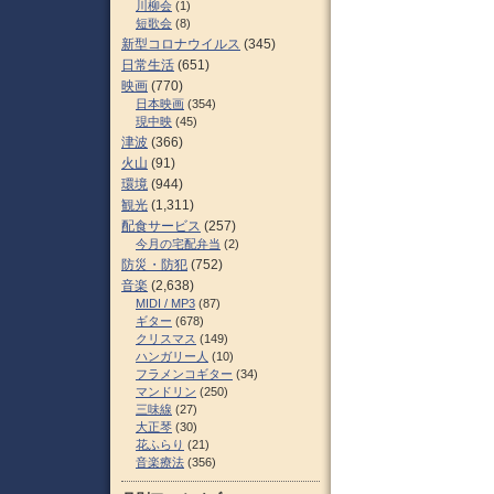
川柳会
(1)
短歌会
(8)
新型コロナウイルス
(345)
日常生活
(651)
映画
(770)
日本映画
(354)
現中映
(45)
津波
(366)
火山
(91)
環境
(944)
観光
(1,311)
配食サービス
(257)
今月の宅配弁当
(2)
防災・防犯
(752)
音楽
(2,638)
MIDI / MP3
(87)
ギター
(678)
クリスマス
(149)
ハンガリー人
(10)
フラメンコギター
(34)
マンドリン
(250)
三味線
(27)
大正琴
(30)
花ふらり
(21)
音楽療法
(356)