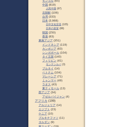
モンゴル
(65)
中国
(819)
人民中国
(97)
北朝鮮
(106)
台湾
(333)
日本
(3,968)
日中文化交流
(105)
日本の皇室
(88)
韓国
(250)
香港
(83)
東南アジア
(351)
インドネシア
(119)
カンボジア
(63)
シンガポール
(104)
タイ王国
(140)
フィリピン
(41)
モンテンルパ
(3)
ブルネイ
(14)
ベトナム
(104)
マレーシア
(71)
ミャンマー
(49)
ラオス
(43)
東ティモール
(13)
西アジア
(34)
アゼルバイジャン
(4)
アフリカ
(199)
アルジェリア
(14)
エジプト
(23)
ケニア
(10)
ブルキナファソ
(11)
ヨルダン
(9)
南スーダン
(19)