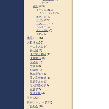
ソチ
(29)
西欧
(445)
イギリス
(211)
スコットランド
(15)
オランダ
(40)
ドイツ
(122)
フランス
(121)
ベルギー
(13)
ポルトガル
(5)
モナコ
(2)
地震
(1,015)
大相撲
(100)
一山本大生
(4)
仲の国
(4)
北の富士勝昭
(11)
北青鵬 治
(6)
大砂嵐
(6)
大鵬
(28)
御嶽海
(2)
旭大星託也
(3)
照ノ富士春雄
(6)
王鵬幸之介
(2)
琴紺野優紀
(13)
白鵬
(17)
矢後太規
(4)
宇宙
(234)
川柳コーナー
(235)
俳句会
(20)