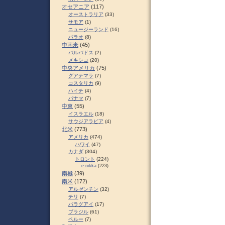
オセアニア
(117)
オーストラリア
(33)
サモア
(1)
ニュージーランド
(16)
パラオ
(8)
中南米
(45)
バルバドス
(2)
メキシコ
(20)
中央アメリカ
(75)
グアテマラ
(7)
コスタリカ
(9)
ハイチ
(4)
パナマ
(7)
中東
(55)
イスラエル
(18)
サウジアラビア
(4)
北米
(773)
アメリカ
(474)
ハワイ
(47)
カナダ
(304)
トロント
(224)
e-nikka
(223)
南極
(39)
南米
(172)
アルゼンチン
(32)
チリ
(7)
パラグアイ
(17)
ブラジル
(61)
ペルー
(7)