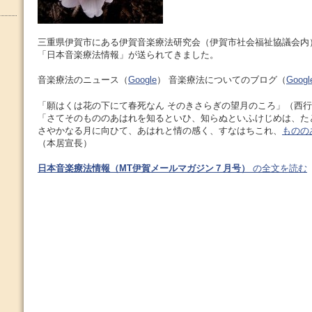
三重県伊賀市にある伊賀音楽療法研究会（伊賀市社会福祉協議会内
「日本音楽療法情報」が送られてきました。
音楽療法のニュース（
Google
） 音楽療法についてのブログ（
Googl
「願はくは花の下にて春死なん そのきさらぎの望月のころ」（西
「さてそのもののあはれを知るといひ、知らぬといふけじめは、た
さやかなる月に向ひて、あはれと情の感く、すなはちこれ、
ものの
（本居宣長）
日本音楽療法情報（MT伊賀メールマガジン７月号）
の全文を読む