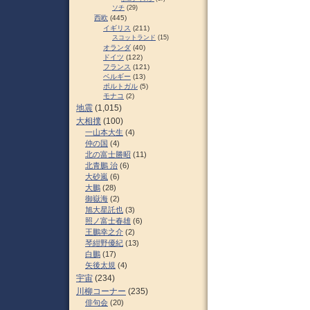
ソチ
(29)
西欧
(445)
イギリス
(211)
スコットランド
(15)
オランダ
(40)
ドイツ
(122)
フランス
(121)
ベルギー
(13)
ポルトガル
(5)
モナコ
(2)
地震
(1,015)
大相撲
(100)
一山本大生
(4)
仲の国
(4)
北の富士勝昭
(11)
北青鵬 治
(6)
大砂嵐
(6)
大鵬
(28)
御嶽海
(2)
旭大星託也
(3)
照ノ富士春雄
(6)
王鵬幸之介
(2)
琴紺野優紀
(13)
白鵬
(17)
矢後太規
(4)
宇宙
(234)
川柳コーナー
(235)
俳句会
(20)