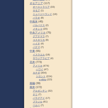
オセアニア
(117)
オーストラリア
(33)
サモア
(1)
ニュージーランド
(16)
パラオ
(8)
中南米
(45)
バルバドス
(2)
メキシコ
(20)
中央アメリカ
(75)
グアテマラ
(7)
コスタリカ
(9)
ハイチ
(4)
パナマ
(7)
中東
(55)
イスラエル
(18)
サウジアラビア
(4)
北米
(773)
アメリカ
(474)
ハワイ
(47)
カナダ
(304)
トロント
(224)
e-nikka
(223)
南極
(39)
南米
(172)
アルゼンチン
(32)
チリ
(7)
パラグアイ
(17)
ブラジル
(61)
ペルー
(7)