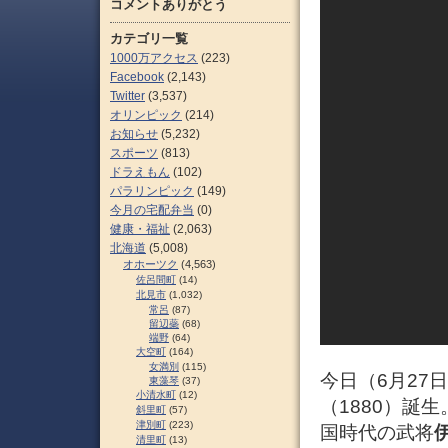
コメントありがとう
カテゴリ一覧
1000万アクセス
(223)
Facebook
(2,143)
Twitter
(3,537)
オリンピック
(214)
お知らせ
(5,232)
スポーツ
(813)
ドラえもん
(102)
パラリンピック
(149)
今月の宅配弁当
(0)
健康・福祉
(2,063)
北海道
(5,008)
オホーツク
(4,563)
佐呂間町
(14)
北見市
(1,032)
常呂
(87)
留辺蘂
(68)
端野
(64)
大空町
(164)
女満別
(115)
今日（6月27
東藻琴
(37)
小清水町
(12)
（1880）誕
斜里町
(57)
津別町
(223)
国時代の武将
清里町
(13)