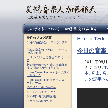
最近のブログ記事
Home
Twitter
今月の宅配弁当 ハローランチ鳥
十
今日の音楽（
日本の皇室のご活動・ニュース
(令和4年 夏)
エリザベス2世の在位70年につい
て
2011年06月2
北海道オホーツク管内保健所 保
カテゴリ:
Tw
護犬猫情報(令和４年5月)
Home Sweet Home – ホームスイ
本
,
音楽
,
音
ートホーム
この記事へ
Home Sweet Home ホームスイ
ートホーム
私の好きな曲 埴生の宿
４１５さん おめでとう
令和4年5月美幌町広報
イエペスのロマンス