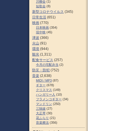
川柳会
(1)
短歌会
(8)
新型コロナウイルス
(345)
日常生活
(651)
映画
(770)
日本映画
(354)
現中映
(45)
津波
(366)
火山
(91)
環境
(944)
観光
(1,311)
配食サービス
(257)
今月の宅配弁当
(2)
防災・防犯
(752)
音楽
(2,638)
MIDI / MP3
(87)
ギター
(678)
クリスマス
(149)
ハンガリー人
(10)
フラメンコギター
(34)
マンドリン
(250)
三味線
(27)
大正琴
(30)
花ふらり
(21)
音楽療法
(356)