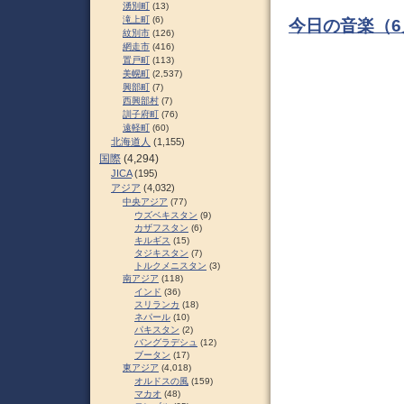
湧別町
(13)
滝上町
(6)
今日の音楽（6
紋別市
(126)
網走市
(416)
置戸町
(113)
美幌町
(2,537)
興部町
(7)
西興部村
(7)
訓子府町
(76)
遠軽町
(60)
北海道人
(1,155)
国際
(4,294)
JICA
(195)
アジア
(4,032)
中央アジア
(77)
ウズベキスタン
(9)
カザフスタン
(6)
キルギス
(15)
タジキスタン
(7)
トルクメニスタン
(3)
南アジア
(118)
インド
(36)
スリランカ
(18)
ネパール
(10)
パキスタン
(2)
バングラデシュ
(12)
ブータン
(17)
東アジア
(4,018)
オルドスの風
(159)
マカオ
(48)