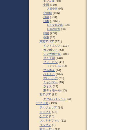
モンゴル
(65)
中国
(819)
人民中国
(97)
北朝鮮
(106)
台湾
(333)
日本
(3,968)
日中文化交流
(105)
日本の皇室
(88)
韓国
(250)
香港
(83)
東南アジア
(351)
インドネシア
(119)
カンボジア
(63)
シンガポール
(104)
タイ王国
(140)
フィリピン
(41)
モンテンルパ
(3)
ブルネイ
(14)
ベトナム
(104)
マレーシア
(71)
ミャンマー
(49)
ラオス
(43)
東ティモール
(13)
西アジア
(34)
アゼルバイジャン
(4)
アフリカ
(199)
アルジェリア
(14)
エジプト
(23)
ケニア
(10)
ブルキナファソ
(11)
ヨルダン
(9)
南スーダン
(19)