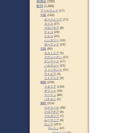
和僑会
(220)
欧州
(1,065)
アイルランド
(17)
中欧
(168)
オーストリア
(72)
スイス
(27)
スロパキア
(8)
チェコ
(29)
トルコ
(20)
ハンガリー
(16)
ポーランド
(24)
北欧
(90)
エストニア
(5)
スウェーデン
(27)
デンマーク
(17)
ノルウェー
(22)
フィンランド
(31)
ラトビア
(4)
リトアニア
(8)
南欧
(238)
イタリア
(136)
ギリシャ
(30)
スペイン
(86)
バチカン
(3)
東欧
(310)
ウクライナ
(39)
クロアチア
(6)
ブルガリア
(7)
ルーマニア
(6)
ロシア
(257)
サハリン
(67)
ポロナイスク
(37)