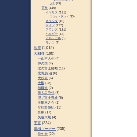
ソチ
(29)
西欧
(445)
イギリス
(211)
スコットランド
(15)
オランダ
(40)
ドイツ
(122)
フランス
(121)
ベルギー
(13)
ポルトガル
(5)
モナコ
(2)
地震
(1,015)
大相撲
(100)
一山本大生
(4)
仲の国
(4)
北の富士勝昭
(11)
北青鵬 治
(6)
大砂嵐
(6)
大鵬
(28)
御嶽海
(2)
旭大星託也
(3)
照ノ富士春雄
(6)
王鵬幸之介
(2)
琴紺野優紀
(13)
白鵬
(17)
矢後太規
(4)
宇宙
(234)
川柳コーナー
(235)
俳句会
(20)