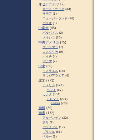
オセアニア
(117)
オーストラリア
(33)
サモア
(1)
ニュージーランド
(16)
パラオ
(8)
中南米
(45)
バルバドス
(2)
メキシコ
(20)
中央アメリカ
(75)
グアテマラ
(7)
コスタリカ
(9)
ハイチ
(4)
パナマ
(7)
中東
(55)
イスラエル
(18)
サウジアラビア
(4)
北米
(773)
アメリカ
(474)
ハワイ
(47)
カナダ
(304)
トロント
(224)
e-nikka
(223)
南極
(39)
南米
(172)
アルゼンチン
(32)
チリ
(7)
パラグアイ
(17)
ブラジル
(61)
ペルー
(7)