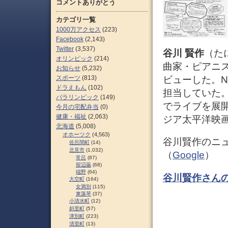
コメントありがとう
カテゴリ一覧
1000万アクセス
(223)
Facebook
(2,143)
Twitter
(3,537)
谷川 賢作
（た
オリンピック
(214)
曲家・ピアニス
お知らせ
(5,232)
スポーツ
(813)
ビューした。
ドラえもん
(102)
担当していた。
パラリンピック
(149)
でライブを展
今月の宅配弁当
(0)
健康・福祉
(2,063)
ジア太平洋映画
北海道
(5,008)
オホーツク
(4,563)
谷川賢作のニ
佐呂間町
(14)
北見市
(1,032)
（
Google
）
常呂
(87)
留辺蘂
(68)
端野
(64)
谷川賢作さん
大空町
(164)
女満別
(115)
東藻琴
(37)
小清水町
(12)
斜里町
(57)
津別町
(223)
清里町
(13)