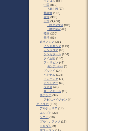
モンゴル
(65)
中国
(819)
人民中国
(97)
北朝鮮
(106)
台湾
(333)
日本
(3,968)
日中文化交流
(105)
日本の皇室
(88)
韓国
(250)
香港
(83)
東南アジア
(351)
インドネシア
(119)
カンボジア
(63)
シンガポール
(104)
タイ王国
(140)
フィリピン
(41)
モンテンルパ
(3)
ブルネイ
(14)
ベトナム
(104)
マレーシア
(71)
ミャンマー
(49)
ラオス
(43)
東ティモール
(13)
西アジア
(34)
アゼルバイジャン
(4)
アフリカ
(199)
アルジェリア
(14)
エジプト
(23)
ケニア
(10)
ブルキナファソ
(11)
ヨルダン
(9)
南スーダン
(19)