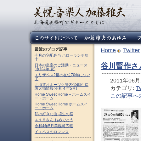
最近のブログ記事
Home
Twitter
今月の宅配弁当 ハローランチ鳥
十
谷川賢作さ
日本の皇室のご活動・ニュース
(令和4年 夏)
エリザベス2世の在位70年につい
て
2011年06月2
北海道オホーツク管内保健所 保
カテゴリ:
Tw
護犬猫情報(令和４年5月)
Home Sweet Home – ホームスイ
この記事へ
ートホーム
Home Sweet Home ホームスイ
ートホーム
私の好きな曲 埴生の宿
４１５さん おめでとう
令和4年5月美幌町広報
イエペスのロマンス