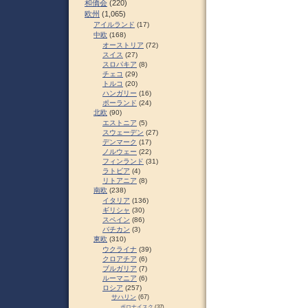
和僑会
(220)
欧州
(1,065)
アイルランド
(17)
中欧
(168)
オーストリア
(72)
スイス
(27)
スロパキア
(8)
チェコ
(29)
トルコ
(20)
ハンガリー
(16)
ポーランド
(24)
北欧
(90)
エストニア
(5)
スウェーデン
(27)
デンマーク
(17)
ノルウェー
(22)
フィンランド
(31)
ラトビア
(4)
リトアニア
(8)
南欧
(238)
イタリア
(136)
ギリシャ
(30)
スペイン
(86)
バチカン
(3)
東欧
(310)
ウクライナ
(39)
クロアチア
(6)
ブルガリア
(7)
ルーマニア
(6)
ロシア
(257)
サハリン
(67)
ポロナイスク
(37)