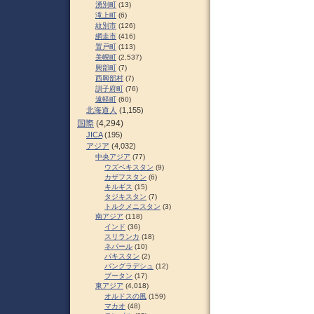
湧別町
(13)
滝上町
(6)
紋別市
(126)
網走市
(416)
置戸町
(113)
美幌町
(2,537)
興部町
(7)
西興部村
(7)
訓子府町
(76)
遠軽町
(60)
北海道人
(1,155)
国際
(4,294)
JICA
(195)
アジア
(4,032)
中央アジア
(77)
ウズベキスタン
(9)
カザフスタン
(6)
キルギス
(15)
タジキスタン
(7)
トルクメニスタン
(3)
南アジア
(118)
インド
(36)
スリランカ
(18)
ネパール
(10)
パキスタン
(2)
バングラデシュ
(12)
ブータン
(17)
東アジア
(4,018)
オルドスの風
(159)
マカオ
(48)