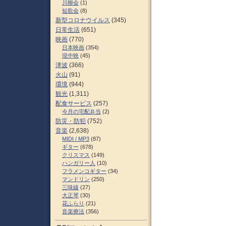
川柳会
(1)
短歌会
(8)
新型コロナウイルス
(345)
日常生活
(651)
映画
(770)
日本映画
(354)
現中映
(45)
津波
(366)
火山
(91)
環境
(944)
観光
(1,311)
配食サービス
(257)
今月の宅配弁当
(2)
防災・防犯
(752)
音楽
(2,638)
MIDI / MP3
(87)
ギター
(678)
クリスマス
(149)
ハンガリー人
(10)
フラメンコギター
(34)
マンドリン
(250)
三味線
(27)
大正琴
(30)
花ふらり
(21)
音楽療法
(356)