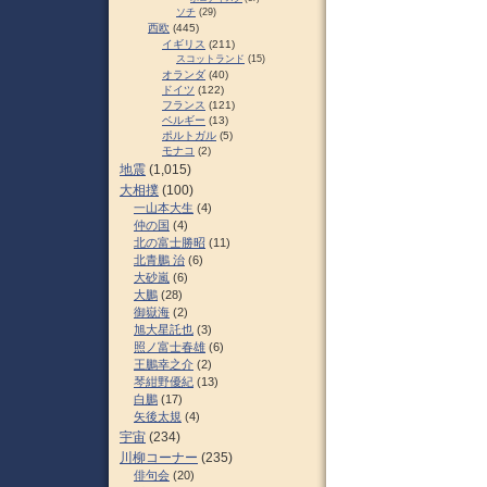
ソチ
(29)
西欧
(445)
イギリス
(211)
スコットランド
(15)
オランダ
(40)
ドイツ
(122)
フランス
(121)
ベルギー
(13)
ポルトガル
(5)
モナコ
(2)
地震
(1,015)
大相撲
(100)
一山本大生
(4)
仲の国
(4)
北の富士勝昭
(11)
北青鵬 治
(6)
大砂嵐
(6)
大鵬
(28)
御嶽海
(2)
旭大星託也
(3)
照ノ富士春雄
(6)
王鵬幸之介
(2)
琴紺野優紀
(13)
白鵬
(17)
矢後太規
(4)
宇宙
(234)
川柳コーナー
(235)
俳句会
(20)