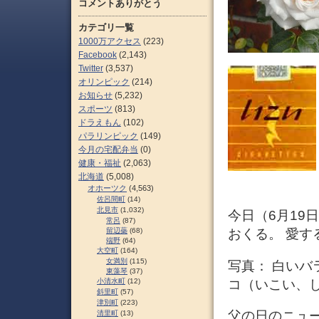
コメントありがとう
カテゴリ一覧
1000万アクセス
(223)
Facebook
(2,143)
Twitter
(3,537)
オリンピック
(214)
お知らせ
(5,232)
スポーツ
(813)
ドラえもん
(102)
パラリンピック
(149)
今月の宅配弁当
(0)
健康・福祉
(2,063)
北海道
(5,008)
オホーツク
(4,563)
佐呂間町
(14)
北見市
(1,032)
今日（6月19
常呂
(87)
留辺蘂
(68)
おくる。 愛す
端野
(64)
大空町
(164)
女満別
(115)
写真： 白い
東藻琴
(37)
コ（いこい、
小清水町
(12)
斜里町
(57)
津別町
(223)
父の日のニュ
清里町
(13)