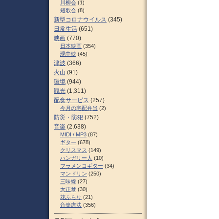
川柳会
(1)
短歌会
(8)
新型コロナウイルス
(345)
日常生活
(651)
映画
(770)
日本映画
(354)
現中映
(45)
津波
(366)
火山
(91)
環境
(944)
観光
(1,311)
配食サービス
(257)
今月の宅配弁当
(2)
防災・防犯
(752)
音楽
(2,638)
MIDI / MP3
(87)
ギター
(678)
クリスマス
(149)
ハンガリー人
(10)
フラメンコギター
(34)
マンドリン
(250)
三味線
(27)
大正琴
(30)
花ふらり
(21)
音楽療法
(356)