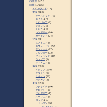
和僑会
(220)
欧州
(1,065)
アイルランド
(17)
中欧
(168)
オーストリア
(72)
スイス
(27)
スロパキア
(8)
チェコ
(29)
トルコ
(20)
ハンガリー
(16)
ポーランド
(24)
北欧
(90)
エストニア
(5)
スウェーデン
(27)
デンマーク
(17)
ノルウェー
(22)
フィンランド
(31)
ラトビア
(4)
リトアニア
(8)
南欧
(238)
イタリア
(136)
ギリシャ
(30)
スペイン
(86)
バチカン
(3)
東欧
(310)
ウクライナ
(39)
クロアチア
(6)
ブルガリア
(7)
ルーマニア
(6)
ロシア
(257)
サハリン
(67)
ポロナイスク
(37)