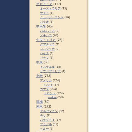
オセアニア
(117)
オーストラリア
(33)
サモア
(1)
ニュージーランド
(16)
パラオ
(8)
中南米
(45)
バルバドス
(2)
メキシコ
(20)
中央アメリカ
(75)
グアテマラ
(7)
コスタリカ
(9)
ハイチ
(4)
パナマ
(7)
中東
(55)
イスラエル
(18)
サウジアラビア
(4)
北米
(773)
アメリカ
(474)
ハワイ
(47)
カナダ
(304)
トロント
(224)
e-nikka
(223)
南極
(39)
南米
(172)
アルゼンチン
(32)
チリ
(7)
パラグアイ
(17)
ブラジル
(61)
ペルー
(7)