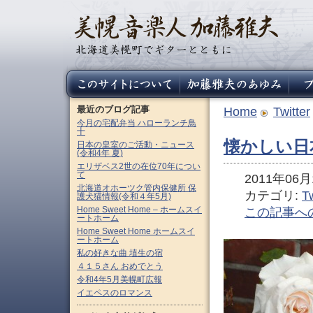
最近のブログ記事
Home
Twitter
今月の宅配弁当 ハローランチ鳥
十
懐かしい日
日本の皇室のご活動・ニュース
(令和4年 夏)
エリザベス2世の在位70年につい
て
2011年06月1
北海道オホーツク管内保健所 保
カテゴリ:
Tw
護犬猫情報(令和４年5月)
Home Sweet Home – ホームスイ
この記事へ
ートホーム
Home Sweet Home ホームスイ
ートホーム
私の好きな曲 埴生の宿
４１５さん おめでとう
令和4年5月美幌町広報
イエペスのロマンス