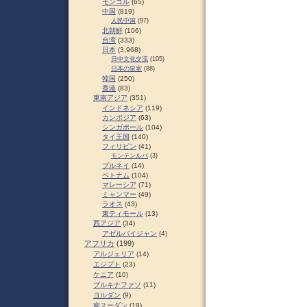
モンゴル
(65)
中国
(819)
人民中国
(97)
北朝鮮
(106)
台湾
(333)
日本
(3,968)
日中文化交流
(105)
日本の皇室
(88)
韓国
(250)
香港
(83)
東南アジア
(351)
インドネシア
(119)
カンボジア
(63)
シンガポール
(104)
タイ王国
(140)
フィリピン
(41)
モンテンルパ
(3)
ブルネイ
(14)
ベトナム
(104)
マレーシア
(71)
ミャンマー
(49)
ラオス
(43)
東ティモール
(13)
西アジア
(34)
アゼルバイジャン
(4)
アフリカ
(199)
アルジェリア
(14)
エジプト
(23)
ケニア
(10)
ブルキナファソ
(11)
ヨルダン
(9)
南スーダン
(19)