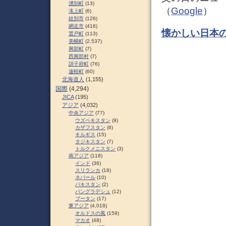
湧別町
(13)
（
Google
）
滝上町
(6)
紋別市
(126)
網走市
(416)
懐かしい日本
置戸町
(113)
美幌町
(2,537)
興部町
(7)
西興部村
(7)
訓子府町
(76)
遠軽町
(60)
北海道人
(1,155)
国際
(4,294)
JICA
(195)
アジア
(4,032)
中央アジア
(77)
ウズベキスタン
(9)
カザフスタン
(6)
キルギス
(15)
タジキスタン
(7)
トルクメニスタン
(3)
南アジア
(118)
インド
(36)
スリランカ
(18)
ネパール
(10)
パキスタン
(2)
バングラデシュ
(12)
ブータン
(17)
東アジア
(4,018)
オルドスの風
(159)
マカオ
(48)