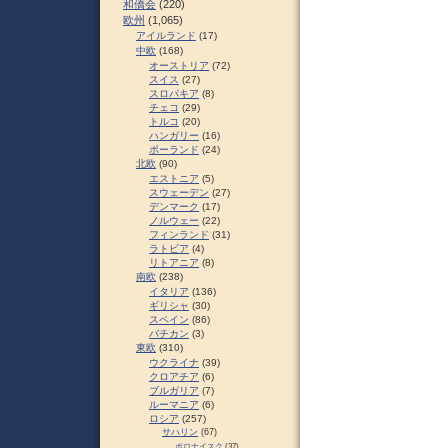
和僑会
(220)
欧州
(1,065)
アイルランド
(17)
中欧
(168)
オーストリア
(72)
スイス
(27)
スロパキア
(8)
チェコ
(29)
トルコ
(20)
ハンガリー
(16)
ポーランド
(24)
北欧
(90)
エストニア
(5)
スウェーデン
(27)
デンマーク
(17)
ノルウェー
(22)
フィンランド
(31)
ラトビア
(4)
リトアニア
(8)
南欧
(238)
イタリア
(136)
ギリシャ
(30)
スペイン
(86)
バチカン
(3)
東欧
(310)
ウクライナ
(39)
クロアチア
(6)
ブルガリア
(7)
ルーマニア
(6)
ロシア
(257)
サハリン
(67)
ポロナイスク
(37)