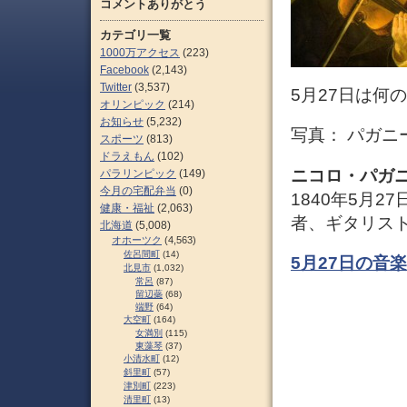
コメントありがとう
カテゴリ一覧
1000万アクセス
(223)
Facebook
(2,143)
Twitter
(3,537)
5月27日は何
オリンピック
(214)
お知らせ
(5,232)
写真： パガニ
スポーツ
(813)
ドラえもん
(102)
ニコロ・パガ
パラリンピック
(149)
今月の宅配弁当
(0)
1840年5月
健康・福祉
(2,063)
者、ギタリス
北海道
(5,008)
オホーツク
(4,563)
佐呂間町
(14)
5月27日の音
北見市
(1,032)
常呂
(87)
留辺蘂
(68)
端野
(64)
大空町
(164)
女満別
(115)
東藻琴
(37)
小清水町
(12)
斜里町
(57)
津別町
(223)
清里町
(13)