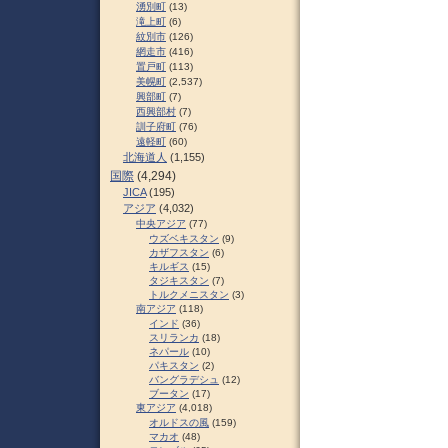
湧別町
(13)
滝上町
(6)
紋別市
(126)
網走市
(416)
置戸町
(113)
美幌町
(2,537)
興部町
(7)
西興部村
(7)
訓子府町
(76)
遠軽町
(60)
北海道人
(1,155)
国際
(4,294)
JICA
(195)
アジア
(4,032)
中央アジア
(77)
ウズベキスタン
(9)
カザフスタン
(6)
キルギス
(15)
タジキスタン
(7)
トルクメニスタン
(3)
南アジア
(118)
インド
(36)
スリランカ
(18)
ネパール
(10)
パキスタン
(2)
バングラデシュ
(12)
ブータン
(17)
東アジア
(4,018)
オルドスの風
(159)
マカオ
(48)