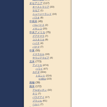
オセアニア
(117)
オーストラリア
(33)
サモア
(1)
ニュージーランド
(16)
パラオ
(8)
中南米
(45)
バルバドス
(2)
メキシコ
(20)
中央アメリカ
(75)
グアテマラ
(7)
コスタリカ
(9)
ハイチ
(4)
パナマ
(7)
中東
(55)
イスラエル
(18)
サウジアラビア
(4)
北米
(773)
アメリカ
(474)
ハワイ
(47)
カナダ
(304)
トロント
(224)
e-nikka
(223)
南極
(39)
南米
(172)
アルゼンチン
(32)
チリ
(7)
パラグアイ
(17)
ブラジル
(61)
ペルー
(7)