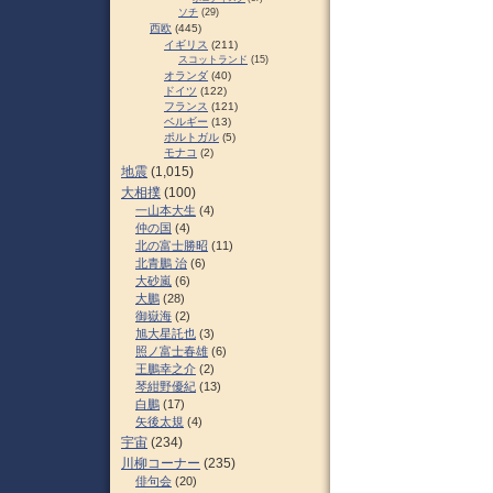
ソチ
(29)
西欧
(445)
イギリス
(211)
スコットランド
(15)
オランダ
(40)
ドイツ
(122)
フランス
(121)
ベルギー
(13)
ポルトガル
(5)
モナコ
(2)
地震
(1,015)
大相撲
(100)
一山本大生
(4)
仲の国
(4)
北の富士勝昭
(11)
北青鵬 治
(6)
大砂嵐
(6)
大鵬
(28)
御嶽海
(2)
旭大星託也
(3)
照ノ富士春雄
(6)
王鵬幸之介
(2)
琴紺野優紀
(13)
白鵬
(17)
矢後太規
(4)
宇宙
(234)
川柳コーナー
(235)
俳句会
(20)