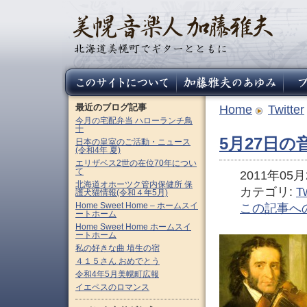
最近のブログ記事
Home
Twitter
今月の宅配弁当 ハローランチ鳥
十
5月27日
日本の皇室のご活動・ニュース
(令和4年 夏)
エリザベス2世の在位70年につい
て
2011年05月2
北海道オホーツク管内保健所 保
カテゴリ:
Tw
護犬猫情報(令和４年5月)
Home Sweet Home – ホームスイ
この記事へ
ートホーム
Home Sweet Home ホームスイ
ートホーム
私の好きな曲 埴生の宿
４１５さん おめでとう
令和4年5月美幌町広報
イエペスのロマンス