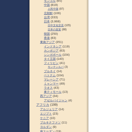
モンゴル
(65)
中国
(819)
人民中国
(97)
北朝鮮
(106)
台湾
(333)
日本
(3,968)
日中文化交流
(105)
日本の皇室
(88)
韓国
(250)
香港
(83)
東南アジア
(351)
インドネシア
(119)
カンボジア
(63)
シンガポール
(104)
タイ王国
(140)
フィリピン
(41)
モンテンルパ
(3)
ブルネイ
(14)
ベトナム
(104)
マレーシア
(71)
ミャンマー
(49)
ラオス
(43)
東ティモール
(13)
西アジア
(34)
アゼルバイジャン
(4)
アフリカ
(199)
アルジェリア
(14)
エジプト
(23)
ケニア
(10)
ブルキナファソ
(11)
ヨルダン
(9)
南スーダン
(19)