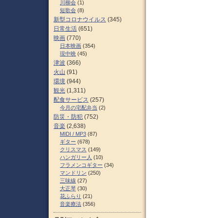
川柳会
(1)
短歌会
(8)
新型コロナウイルス
(345)
日常生活
(651)
映画
(770)
日本映画
(354)
現中映
(45)
津波
(366)
火山
(91)
環境
(944)
観光
(1,311)
配食サービス
(257)
今月の宅配弁当
(2)
防災・防犯
(752)
音楽
(2,638)
MIDI / MP3
(87)
ギター
(678)
クリスマス
(149)
ハンガリー人
(10)
フラメンコギター
(34)
マンドリン
(250)
三味線
(27)
大正琴
(30)
花ふらり
(21)
音楽療法
(356)