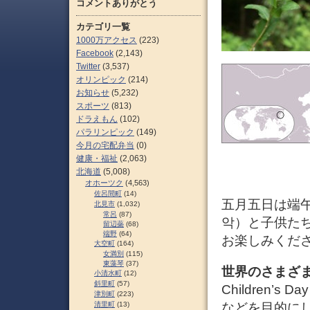
コメントありがとう
カテゴリ一覧
1000万アクセス
(223)
Facebook
(2,143)
Twitter
(3,537)
オリンピック
(214)
お知らせ
(5,232)
スポーツ
(813)
ドラえもん
(102)
パラリンピック
(149)
今月の宅配弁当
(0)
健康・福祉
(2,063)
北海道
(5,008)
オホーツク
(4,563)
佐呂間町
(14)
五月五日は端
北見市
(1,032)
常呂
(87)
악）と子供た
留辺蘂
(68)
端野
(64)
お楽しみくだ
大空町
(164)
女満別
(115)
東藻琴
(37)
世界のさまざ
小清水町
(12)
斜里町
(57)
Children
津別町
(223)
などを目的に
清里町
(13)