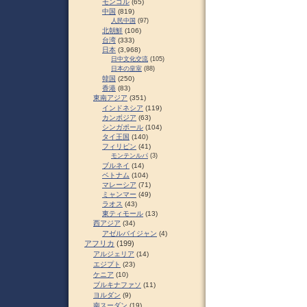
モンゴル
(65)
中国
(819)
人民中国
(97)
北朝鮮
(106)
台湾
(333)
日本
(3,968)
日中文化交流
(105)
日本の皇室
(88)
韓国
(250)
香港
(83)
東南アジア
(351)
インドネシア
(119)
カンボジア
(63)
シンガポール
(104)
タイ王国
(140)
フィリピン
(41)
モンテンルパ
(3)
ブルネイ
(14)
ベトナム
(104)
マレーシア
(71)
ミャンマー
(49)
ラオス
(43)
東ティモール
(13)
西アジア
(34)
アゼルバイジャン
(4)
アフリカ
(199)
アルジェリア
(14)
エジプト
(23)
ケニア
(10)
ブルキナファソ
(11)
ヨルダン
(9)
南スーダン
(19)