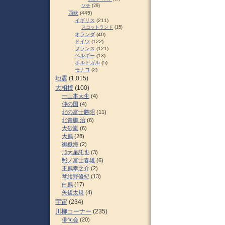
ソチ
(29)
西欧
(445)
イギリス
(211)
スコットランド
(15)
オランダ
(40)
ドイツ
(122)
フランス
(121)
ベルギー
(13)
ポルトガル
(5)
モナコ
(2)
地震
(1,015)
大相撲
(100)
一山本大生
(4)
仲の国
(4)
北の富士勝昭
(11)
北青鵬 治
(6)
大砂嵐
(6)
大鵬
(28)
御嶽海
(2)
旭大星託也
(3)
照ノ富士春雄
(6)
王鵬幸之介
(2)
琴紺野優紀
(13)
白鵬
(17)
矢後太規
(4)
宇宙
(234)
川柳コーナー
(235)
俳句会
(20)