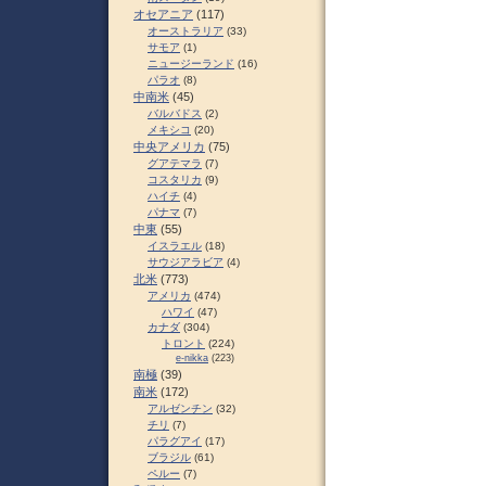
オセアニア
(117)
オーストラリア
(33)
サモア
(1)
ニュージーランド
(16)
パラオ
(8)
中南米
(45)
バルバドス
(2)
メキシコ
(20)
中央アメリカ
(75)
グアテマラ
(7)
コスタリカ
(9)
ハイチ
(4)
パナマ
(7)
中東
(55)
イスラエル
(18)
サウジアラビア
(4)
北米
(773)
アメリカ
(474)
ハワイ
(47)
カナダ
(304)
トロント
(224)
e-nikka
(223)
南極
(39)
南米
(172)
アルゼンチン
(32)
チリ
(7)
パラグアイ
(17)
ブラジル
(61)
ペルー
(7)