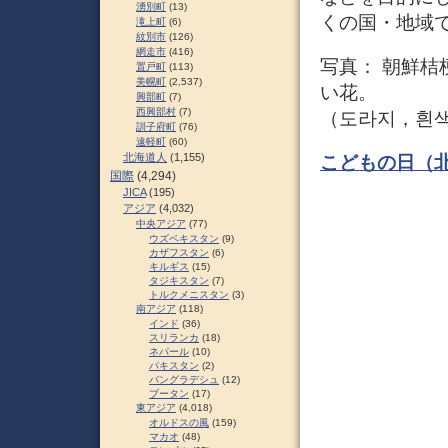
湧別町
(13)
くの国・地域
滝上町
(6)
紋別市
(126)
網走市
(416)
写真： 朝鮮
置戸町
(113)
美幌町
(2,537)
い花。
興部町
(7)
西興部村
(7)
（도라지，흰색
訓子府町
(76)
遠軽町
(60)
北海道人
(1,155)
こどもの日（
国際
(4,294)
JICA
(195)
アジア
(4,032)
中央アジア
(77)
ウズベキスタン
(9)
カザフスタン
(6)
キルギス
(15)
タジキスタン
(7)
トルクメニスタン
(3)
南アジア
(118)
インド
(36)
スリランカ
(18)
ネパール
(10)
パキスタン
(2)
バングラデシュ
(12)
ブータン
(17)
東アジア
(4,018)
オルドスの風
(159)
マカオ
(48)