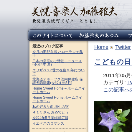
最近のブログ記事
Home
Twitter
今月の宅配弁当 ハローランチ鳥
十
こどもの日
日本の皇室のご活動・ニュース
(令和4年 夏)
エリザベス2世の在位70年につい
て
2011年05月0
北海道オホーツク管内保健所 保
カテゴリ:
Tw
護犬猫情報(令和４年5月)
Home Sweet Home – ホームスイ
この記事へ
ートホーム
Home Sweet Home ホームスイ
ートホーム
私の好きな曲 埴生の宿
４１５さん おめでとう
令和4年5月美幌町広報
イエペスのロマンス