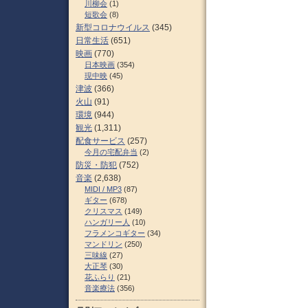
川柳会
(1)
短歌会
(8)
新型コロナウイルス
(345)
日常生活
(651)
映画
(770)
日本映画
(354)
現中映
(45)
津波
(366)
火山
(91)
環境
(944)
観光
(1,311)
配食サービス
(257)
今月の宅配弁当
(2)
防災・防犯
(752)
音楽
(2,638)
MIDI / MP3
(87)
ギター
(678)
クリスマス
(149)
ハンガリー人
(10)
フラメンコギター
(34)
マンドリン
(250)
三味線
(27)
大正琴
(30)
花ふらり
(21)
音楽療法
(356)