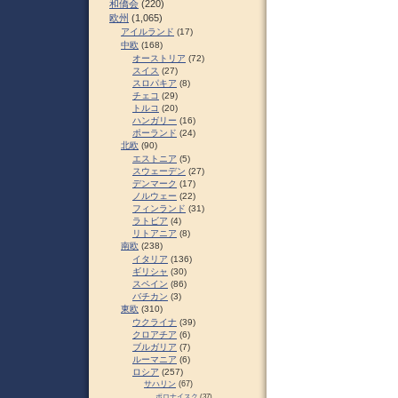
和僑会
(220)
欧州
(1,065)
アイルランド
(17)
中欧
(168)
オーストリア
(72)
スイス
(27)
スロパキア
(8)
チェコ
(29)
トルコ
(20)
ハンガリー
(16)
ポーランド
(24)
北欧
(90)
エストニア
(5)
スウェーデン
(27)
デンマーク
(17)
ノルウェー
(22)
フィンランド
(31)
ラトビア
(4)
リトアニア
(8)
南欧
(238)
イタリア
(136)
ギリシャ
(30)
スペイン
(86)
バチカン
(3)
東欧
(310)
ウクライナ
(39)
クロアチア
(6)
ブルガリア
(7)
ルーマニア
(6)
ロシア
(257)
サハリン
(67)
ポロナイスク
(37)