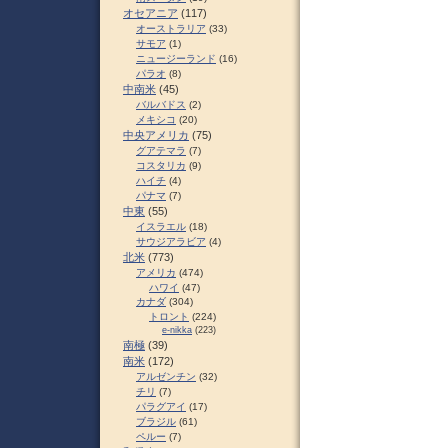
オセアニア
(117)
オーストラリア
(33)
サモア
(1)
ニュージーランド
(16)
パラオ
(8)
中南米
(45)
バルバドス
(2)
メキシコ
(20)
中央アメリカ
(75)
グアテマラ
(7)
コスタリカ
(9)
ハイチ
(4)
パナマ
(7)
中東
(55)
イスラエル
(18)
サウジアラビア
(4)
北米
(773)
アメリカ
(474)
ハワイ
(47)
カナダ
(304)
トロント
(224)
e-nikka
(223)
南極
(39)
南米
(172)
アルゼンチン
(32)
チリ
(7)
パラグアイ
(17)
ブラジル
(61)
ペルー
(7)