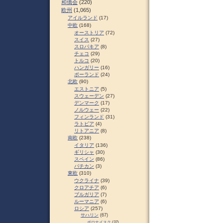
和僑会
(220)
欧州
(1,065)
アイルランド
(17)
中欧
(168)
オーストリア
(72)
スイス
(27)
スロパキア
(8)
チェコ
(29)
トルコ
(20)
ハンガリー
(16)
ポーランド
(24)
北欧
(90)
エストニア
(5)
スウェーデン
(27)
デンマーク
(17)
ノルウェー
(22)
フィンランド
(31)
ラトビア
(4)
リトアニア
(8)
南欧
(238)
イタリア
(136)
ギリシャ
(30)
スペイン
(86)
バチカン
(3)
東欧
(310)
ウクライナ
(39)
クロアチア
(6)
ブルガリア
(7)
ルーマニア
(6)
ロシア
(257)
サハリン
(67)
ポロナイスク
(37)