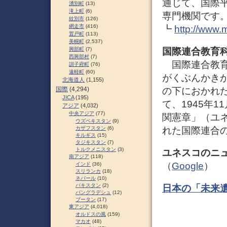
通じて、国際
湧別町
(13)
滝上町
(6)
専門機関です
紋別市
(126)
網走市
(416)
┗
http://www.
置戸町
(113)
美幌町
(2,537)
国際連合教育科
興部町
(7)
西興部村
(7)
国際連合教育
訓子府町
(76)
遠軽町
(60)
がくぶんかき
北海道人
(1,155)
の下におかれ
国際
(4,294)
JICA
(195)
て、1945年
アジア
(4,032)
中央アジア
(77)
関憲章」（ユネ
ウズベキスタン
(9)
れた国際連合
カザフスタン
(6)
キルギス
(15)
タジキスタン
(7)
トルクメニスタン
(3)
ユネスコのニ
南アジア
(118)
（
Google
）
インド
(36)
スリランカ
(18)
ネパール
(10)
パキスタン
(2)
日本の「未来
バングラデシュ
(12)
ブータン
(17)
東アジア
(4,018)
オルドスの風
(159)
マカオ
(48)