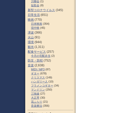
川柳会
(1)
短歌会
(8)
新型コロナウイルス
(345)
日常生活
(651)
映画
(770)
日本映画
(354)
現中映
(45)
津波
(366)
火山
(91)
環境
(944)
観光
(1,311)
配食サービス
(257)
今月の宅配弁当
(2)
防災・防犯
(752)
音楽
(2,638)
MIDI / MP3
(87)
ギター
(678)
クリスマス
(149)
ハンガリー人
(10)
フラメンコギター
(34)
マンドリン
(250)
三味線
(27)
大正琴
(30)
花ふらり
(21)
音楽療法
(356)