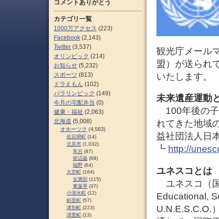
コメントありがとう
カテゴリ一覧
1000万アクセス
(223)
Facebook
(2,143)
Twitter
(3,537)
観光庁メール
オリンピック
(214)
盟）が送られ
お知らせ
(5,232)
スポーツ
(813)
いたします。
ドラえもん
(102)
パラリンピック
(149)
未来遺産運動
今月の宅配弁当
(0)
100年後の
健康・福祉
(2,063)
北海道
(5,008)
れてきた地域
オホーツク
(4,563)
益社団法人日
佐呂間町
(14)
北見市
(1,032)
┗
http://unesc
常呂
(87)
留辺蘂
(68)
端野
(64)
ユネスコとは
大空町
(164)
女満別
(115)
ユネスコ（国際連
東藻琴
(37)
小清水町
(12)
Educational, Sc
斜里町
(57)
U.N.E.S.
津別町
(223)
清里町
(13)