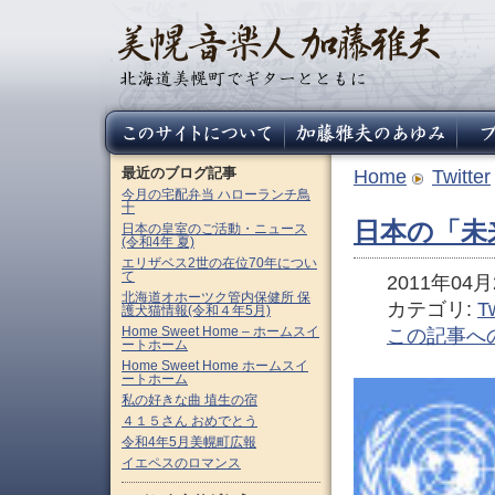
最近のブログ記事
Home
Twitter
今月の宅配弁当 ハローランチ鳥
十
日本の「未
日本の皇室のご活動・ニュース
(令和4年 夏)
エリザベス2世の在位70年につい
て
2011年04月2
北海道オホーツク管内保健所 保
カテゴリ:
Tw
護犬猫情報(令和４年5月)
Home Sweet Home – ホームスイ
この記事へ
ートホーム
Home Sweet Home ホームスイ
ートホーム
私の好きな曲 埴生の宿
４１５さん おめでとう
令和4年5月美幌町広報
イエペスのロマンス