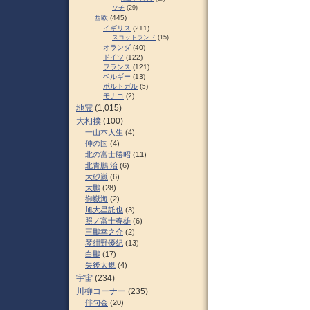
ソチ
(29)
西欧
(445)
イギリス
(211)
スコットランド
(15)
オランダ
(40)
ドイツ
(122)
フランス
(121)
ベルギー
(13)
ポルトガル
(5)
モナコ
(2)
地震
(1,015)
大相撲
(100)
一山本大生
(4)
仲の国
(4)
北の富士勝昭
(11)
北青鵬 治
(6)
大砂嵐
(6)
大鵬
(28)
御嶽海
(2)
旭大星託也
(3)
照ノ富士春雄
(6)
王鵬幸之介
(2)
琴紺野優紀
(13)
白鵬
(17)
矢後太規
(4)
宇宙
(234)
川柳コーナー
(235)
俳句会
(20)