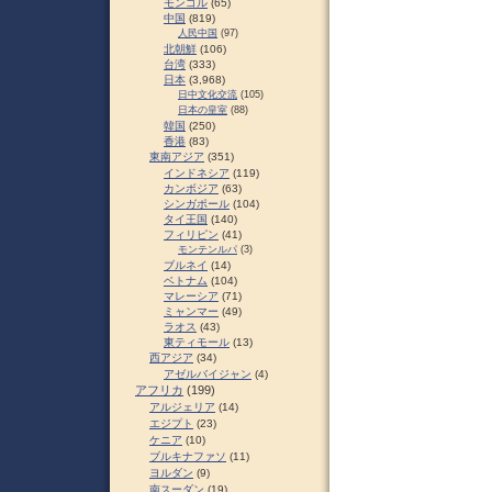
モンゴル
(65)
中国
(819)
人民中国
(97)
北朝鮮
(106)
台湾
(333)
日本
(3,968)
日中文化交流
(105)
日本の皇室
(88)
韓国
(250)
香港
(83)
東南アジア
(351)
インドネシア
(119)
カンボジア
(63)
シンガポール
(104)
タイ王国
(140)
フィリピン
(41)
モンテンルパ
(3)
ブルネイ
(14)
ベトナム
(104)
マレーシア
(71)
ミャンマー
(49)
ラオス
(43)
東ティモール
(13)
西アジア
(34)
アゼルバイジャン
(4)
アフリカ
(199)
アルジェリア
(14)
エジプト
(23)
ケニア
(10)
ブルキナファソ
(11)
ヨルダン
(9)
南スーダン
(19)