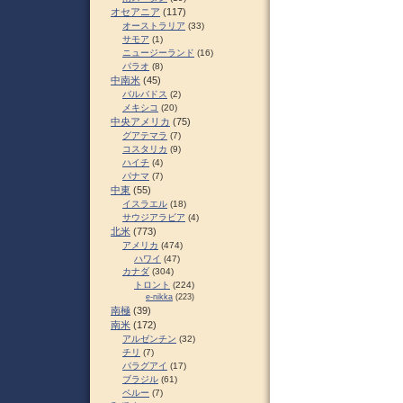
オセアニア
(117)
オーストラリア
(33)
サモア
(1)
ニュージーランド
(16)
パラオ
(8)
中南米
(45)
バルバドス
(2)
メキシコ
(20)
中央アメリカ
(75)
グアテマラ
(7)
コスタリカ
(9)
ハイチ
(4)
パナマ
(7)
中東
(55)
イスラエル
(18)
サウジアラビア
(4)
北米
(773)
アメリカ
(474)
ハワイ
(47)
カナダ
(304)
トロント
(224)
e-nikka
(223)
南極
(39)
南米
(172)
アルゼンチン
(32)
チリ
(7)
パラグアイ
(17)
ブラジル
(61)
ペルー
(7)