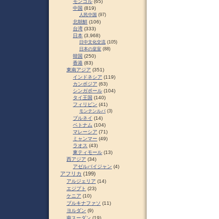
モンゴル
(65)
中国
(819)
人民中国
(97)
北朝鮮
(106)
台湾
(333)
日本
(3,968)
日中文化交流
(105)
日本の皇室
(88)
韓国
(250)
香港
(83)
東南アジア
(351)
インドネシア
(119)
カンボジア
(63)
シンガポール
(104)
タイ王国
(140)
フィリピン
(41)
モンテンルパ
(3)
ブルネイ
(14)
ベトナム
(104)
マレーシア
(71)
ミャンマー
(49)
ラオス
(43)
東ティモール
(13)
西アジア
(34)
アゼルバイジャン
(4)
アフリカ
(199)
アルジェリア
(14)
エジプト
(23)
ケニア
(10)
ブルキナファソ
(11)
ヨルダン
(9)
南スーダン
(19)