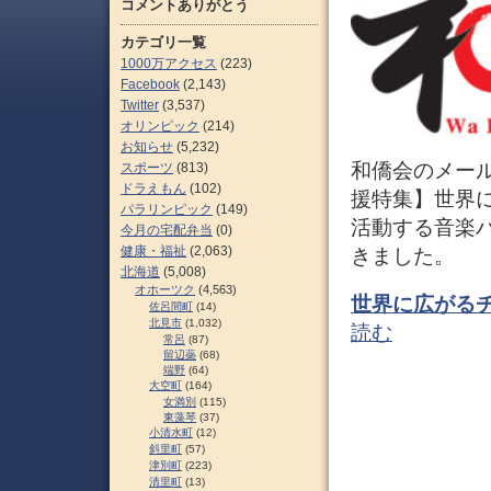
コメントありがとう
カテゴリ一覧
1000万アクセス
(223)
Facebook
(2,143)
Twitter
(3,537)
オリンピック
(214)
お知らせ
(5,232)
和僑会のメール
スポーツ
(813)
ドラえもん
(102)
援特集】世界
パラリンピック
(149)
活動する音楽
今月の宅配弁当
(0)
健康・福祉
(2,063)
きました。
北海道
(5,008)
オホーツク
(4,563)
世界に広がるチ
佐呂間町
(14)
北見市
(1,032)
読む
常呂
(87)
留辺蘂
(68)
端野
(64)
大空町
(164)
女満別
(115)
東藻琴
(37)
小清水町
(12)
斜里町
(57)
津別町
(223)
清里町
(13)