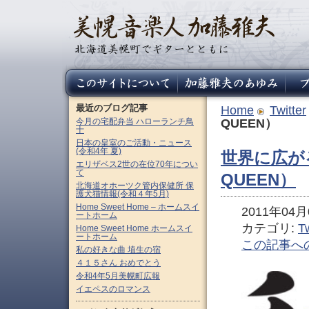
最近のブログ記事
Home
Twitter
今月の宅配弁当 ハローランチ鳥
QUEEN）
十
日本の皇室のご活動・ニュース
(令和4年 夏)
世界に広が
エリザベス2世の在位70年につい
て
QUEEN）
北海道オホーツク管内保健所 保
護犬猫情報(令和４年5月)
Home Sweet Home – ホームスイ
2011年04月0
ートホーム
カテゴリ:
Tw
Home Sweet Home ホームスイ
ートホーム
この記事へ
私の好きな曲 埴生の宿
４１５さん おめでとう
令和4年5月美幌町広報
イエペスのロマンス