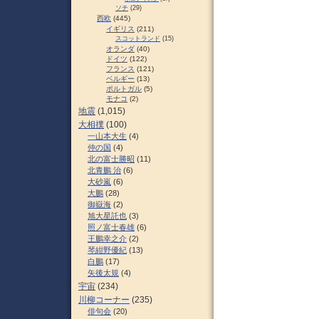
ソチ
(29)
西欧
(445)
イギリス
(211)
スコットランド
(15)
オランダ
(40)
ドイツ
(122)
フランス
(121)
ベルギー
(13)
ポルトガル
(5)
モナコ
(2)
地震
(1,015)
大相撲
(100)
一山本大生
(4)
仲の国
(4)
北の富士勝昭
(11)
北青鵬 治
(6)
大砂嵐
(6)
大鵬
(28)
御嶽海
(2)
旭大星託也
(3)
照ノ富士春雄
(6)
王鵬幸之介
(2)
琴紺野優紀
(13)
白鵬
(17)
矢後太規
(4)
宇宙
(234)
川柳コーナー
(235)
俳句会
(20)