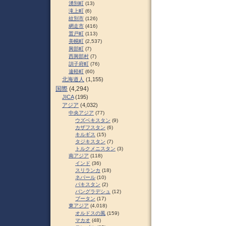
湧別町
(13)
滝上町
(6)
紋別市
(126)
網走市
(416)
置戸町
(113)
美幌町
(2,537)
興部町
(7)
西興部村
(7)
訓子府町
(76)
遠軽町
(60)
北海道人
(1,155)
国際
(4,294)
JICA
(195)
アジア
(4,032)
中央アジア
(77)
ウズベキスタン
(9)
カザフスタン
(6)
キルギス
(15)
タジキスタン
(7)
トルクメニスタン
(3)
南アジア
(118)
インド
(36)
スリランカ
(18)
ネパール
(10)
パキスタン
(2)
バングラデシュ
(12)
ブータン
(17)
東アジア
(4,018)
オルドスの風
(159)
マカオ
(48)