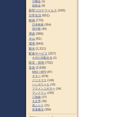
川柳会
(1)
短歌会
(8)
新型コロナウイルス
(345)
日常生活
(651)
映画
(770)
日本映画
(354)
現中映
(45)
津波
(366)
火山
(91)
環境
(944)
観光
(1,311)
配食サービス
(257)
今月の宅配弁当
(2)
防災・防犯
(752)
音楽
(2,638)
MIDI / MP3
(87)
ギター
(678)
クリスマス
(149)
ハンガリー人
(10)
フラメンコギター
(34)
マンドリン
(250)
三味線
(27)
大正琴
(30)
花ふらり
(21)
音楽療法
(356)