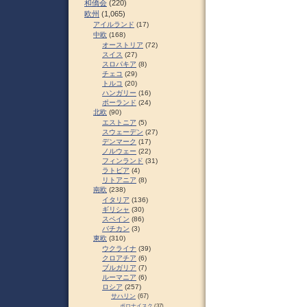
和僑会
(220)
欧州
(1,065)
アイルランド
(17)
中欧
(168)
オーストリア
(72)
スイス
(27)
スロパキア
(8)
チェコ
(29)
トルコ
(20)
ハンガリー
(16)
ポーランド
(24)
北欧
(90)
エストニア
(5)
スウェーデン
(27)
デンマーク
(17)
ノルウェー
(22)
フィンランド
(31)
ラトビア
(4)
リトアニア
(8)
南欧
(238)
イタリア
(136)
ギリシャ
(30)
スペイン
(86)
バチカン
(3)
東欧
(310)
ウクライナ
(39)
クロアチア
(6)
ブルガリア
(7)
ルーマニア
(6)
ロシア
(257)
サハリン
(67)
ポロナイスク
(37)