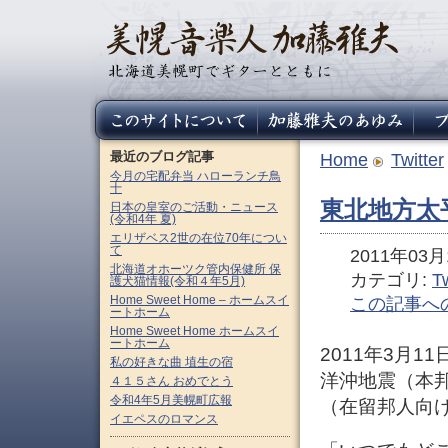
最近のブログ記事
Home
Twitter
今月の宅配弁当 ハローランチ鳥
十
東北地方太
日本の皇室のご活動・ニュース
(令和4年 夏)
エリザベス2世の在位70年につい
て
2011年03月1
北海道オホーツク管内保健所 保
カテゴリ:
Tw
護犬猫情報(令和４年5月)
Home Sweet Home – ホームスイ
この記事へ
ートホーム
Home Sweet Home ホームスイ
ートホーム
2011年3月1
私の好きな曲 埴生の宿
洋沖地震（本
４１５さん おめでとう
令和4年5月美幌町広報
（在留邦人向
イエペスのロマンス