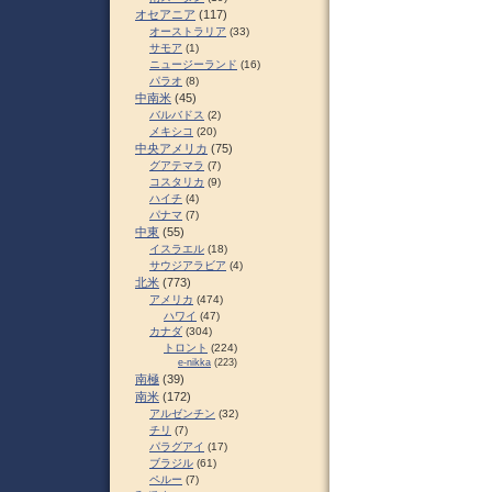
オセアニア
(117)
オーストラリア
(33)
サモア
(1)
ニュージーランド
(16)
パラオ
(8)
中南米
(45)
バルバドス
(2)
メキシコ
(20)
中央アメリカ
(75)
グアテマラ
(7)
コスタリカ
(9)
ハイチ
(4)
パナマ
(7)
中東
(55)
イスラエル
(18)
サウジアラビア
(4)
北米
(773)
アメリカ
(474)
ハワイ
(47)
カナダ
(304)
トロント
(224)
e-nikka
(223)
南極
(39)
南米
(172)
アルゼンチン
(32)
チリ
(7)
パラグアイ
(17)
ブラジル
(61)
ペルー
(7)