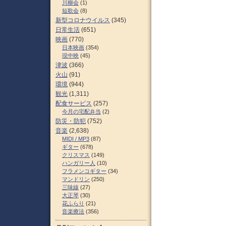
川柳会
(1)
短歌会
(8)
新型コロナウイルス
(345)
日常生活
(651)
映画
(770)
日本映画
(354)
現中映
(45)
津波
(366)
火山
(91)
環境
(944)
観光
(1,311)
配食サービス
(257)
今月の宅配弁当
(2)
防災・防犯
(752)
音楽
(2,638)
MIDI / MP3
(87)
ギター
(678)
クリスマス
(149)
ハンガリー人
(10)
フラメンコギター
(34)
マンドリン
(250)
三味線
(27)
大正琴
(30)
花ふらり
(21)
音楽療法
(356)