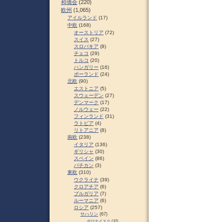
和僑会
(220)
欧州
(1,065)
アイルランド
(17)
中欧
(168)
オーストリア
(72)
スイス
(27)
スロパキア
(8)
チェコ
(29)
トルコ
(20)
ハンガリー
(16)
ポーランド
(24)
北欧
(90)
エストニア
(5)
スウェーデン
(27)
デンマーク
(17)
ノルウェー
(22)
フィンランド
(31)
ラトビア
(4)
リトアニア
(8)
南欧
(238)
イタリア
(136)
ギリシャ
(30)
スペイン
(86)
バチカン
(3)
東欧
(310)
ウクライナ
(39)
クロアチア
(6)
ブルガリア
(7)
ルーマニア
(6)
ロシア
(257)
サハリン
(67)
ポロナイスク
(37)