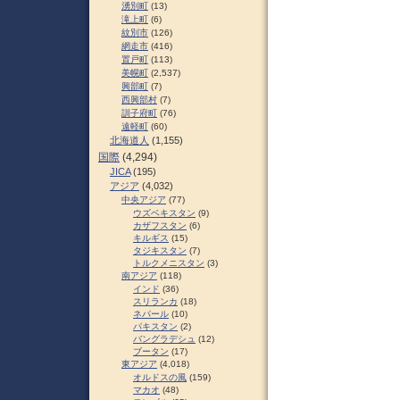
湧別町
(13)
滝上町
(6)
紋別市
(126)
網走市
(416)
置戸町
(113)
美幌町
(2,537)
興部町
(7)
西興部村
(7)
訓子府町
(76)
遠軽町
(60)
北海道人
(1,155)
国際
(4,294)
JICA
(195)
アジア
(4,032)
中央アジア
(77)
ウズベキスタン
(9)
カザフスタン
(6)
キルギス
(15)
タジキスタン
(7)
トルクメニスタン
(3)
南アジア
(118)
インド
(36)
スリランカ
(18)
ネパール
(10)
パキスタン
(2)
バングラデシュ
(12)
ブータン
(17)
東アジア
(4,018)
オルドスの風
(159)
マカオ
(48)