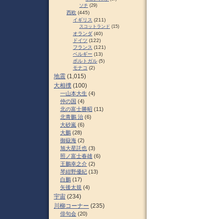
ソチ
(29)
西欧
(445)
イギリス
(211)
スコットランド
(15)
オランダ
(40)
ドイツ
(122)
フランス
(121)
ベルギー
(13)
ポルトガル
(5)
モナコ
(2)
地震
(1,015)
大相撲
(100)
一山本大生
(4)
仲の国
(4)
北の富士勝昭
(11)
北青鵬 治
(6)
大砂嵐
(6)
大鵬
(28)
御嶽海
(2)
旭大星託也
(3)
照ノ富士春雄
(6)
王鵬幸之介
(2)
琴紺野優紀
(13)
白鵬
(17)
矢後太規
(4)
宇宙
(234)
川柳コーナー
(235)
俳句会
(20)