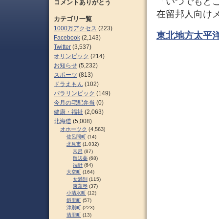
「いつでもど
コメントありがとう
在留邦人向け
カテゴリ一覧
1000万アクセス
(223)
東北地方太平
Facebook
(2,143)
Twitter
(3,537)
オリンピック
(214)
お知らせ
(5,232)
スポーツ
(813)
ドラえもん
(102)
パラリンピック
(149)
今月の宅配弁当
(0)
健康・福祉
(2,063)
北海道
(5,008)
オホーツク
(4,563)
佐呂間町
(14)
北見市
(1,032)
常呂
(87)
留辺蘂
(68)
端野
(64)
大空町
(164)
女満別
(115)
東藻琴
(37)
小清水町
(12)
斜里町
(57)
津別町
(223)
清里町
(13)