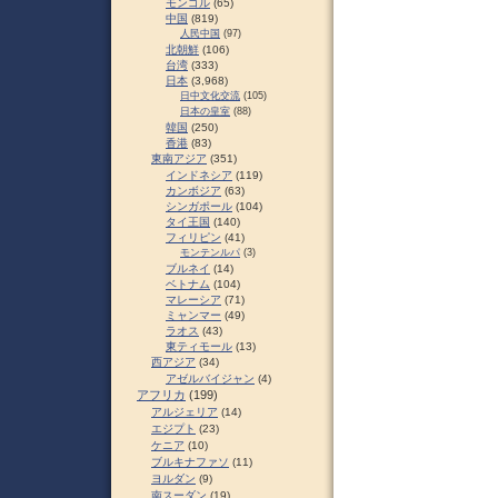
モンゴル
(65)
中国
(819)
人民中国
(97)
北朝鮮
(106)
台湾
(333)
日本
(3,968)
日中文化交流
(105)
日本の皇室
(88)
韓国
(250)
香港
(83)
東南アジア
(351)
インドネシア
(119)
カンボジア
(63)
シンガポール
(104)
タイ王国
(140)
フィリピン
(41)
モンテンルパ
(3)
ブルネイ
(14)
ベトナム
(104)
マレーシア
(71)
ミャンマー
(49)
ラオス
(43)
東ティモール
(13)
西アジア
(34)
アゼルバイジャン
(4)
アフリカ
(199)
アルジェリア
(14)
エジプト
(23)
ケニア
(10)
ブルキナファソ
(11)
ヨルダン
(9)
南スーダン
(19)