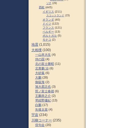
ソチ
(29)
西欧
(445)
イギリス
(211)
スコットランド
(15)
オランダ
(40)
ドイツ
(122)
フランス
(121)
ベルギー
(13)
ポルトガル
(5)
モナコ
(2)
地震
(1,015)
大相撲
(100)
一山本大生
(4)
仲の国
(4)
北の富士勝昭
(11)
北青鵬 治
(6)
大砂嵐
(6)
大鵬
(28)
御嶽海
(2)
旭大星託也
(3)
照ノ富士春雄
(6)
王鵬幸之介
(2)
琴紺野優紀
(13)
白鵬
(17)
矢後太規
(4)
宇宙
(234)
川柳コーナー
(235)
俳句会
(20)