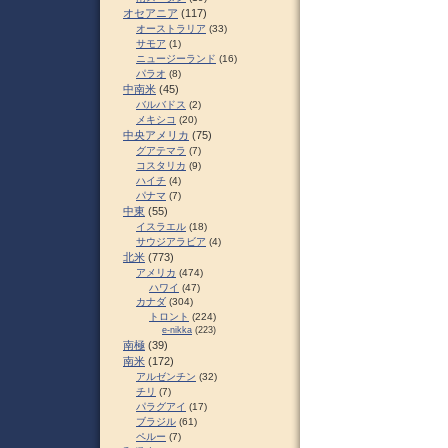
オセアニア
(117)
オーストラリア
(33)
サモア
(1)
ニュージーランド
(16)
パラオ
(8)
中南米
(45)
バルバドス
(2)
メキシコ
(20)
中央アメリカ
(75)
グアテマラ
(7)
コスタリカ
(9)
ハイチ
(4)
パナマ
(7)
中東
(55)
イスラエル
(18)
サウジアラビア
(4)
北米
(773)
アメリカ
(474)
ハワイ
(47)
カナダ
(304)
トロント
(224)
e-nikka
(223)
南極
(39)
南米
(172)
アルゼンチン
(32)
チリ
(7)
パラグアイ
(17)
ブラジル
(61)
ペルー
(7)