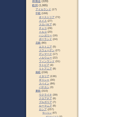
和僑会
(220)
欧州
(1,065)
アイルランド
(17)
中欧
(168)
オーストリア
(72)
スイス
(27)
スロパキア
(8)
チェコ
(29)
トルコ
(20)
ハンガリー
(16)
ポーランド
(24)
北欧
(90)
エストニア
(5)
スウェーデン
(27)
デンマーク
(17)
ノルウェー
(22)
フィンランド
(31)
ラトビア
(4)
リトアニア
(8)
南欧
(238)
イタリア
(136)
ギリシャ
(30)
スペイン
(86)
バチカン
(3)
東欧
(310)
ウクライナ
(39)
クロアチア
(6)
ブルガリア
(7)
ルーマニア
(6)
ロシア
(257)
サハリン
(67)
ポロナイスク
(37)