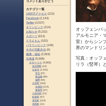
コメントありがとう
カテゴリ一覧
1000万アクセス
(223)
Facebook
(2,143)
Twitter
(3,537)
オリンピック
(214)
オッフェンバ
お知らせ
(5,232)
アルモニア・
スポーツ
(813)
ドラえもん
(102)
室）からシン
パラリンピック
(149)
界のマンドリ
今月の宅配弁当
(0)
健康・福祉
(2,063)
写真：オッフェンバ
北海道
(5,008)
オホーツク
(4,563)
リラ（竪琴）
佐呂間町
(14)
北見市
(1,032)
常呂
(87)
留辺蘂
(68)
端野
(64)
大空町
(164)
女満別
(115)
東藻琴
(37)
小清水町
(12)
斜里町
(57)
津別町
(223)
清里町
(13)