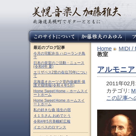
最近のブログ記事
Home
MIDI /
今月の宅配弁当 ハローランチ鳥
教室
十
日本の皇室のご活動・ニュース
(令和4年 夏)
アルモニア
エリザベス2世の在位70年につい
て
北海道オホーツク管内保健所 保
2011年02月2
護犬猫情報(令和４年5月)
カテゴリ:
M
Home Sweet Home – ホームスイ
ートホーム
この記事へ
Home Sweet Home ホームスイ
ートホーム
私の好きな曲 埴生の宿
４１５さん おめでとう
令和4年5月美幌町広報
イエペスのロマンス