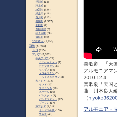
湧別町
(13)
滝上町
(6)
紋別市
(126)
網走市
(416)
置戸町
(113)
美幌町
(2,537)
興部町
(7)
西興部村
(7)
訓子府町
(76)
遠軽町
(60)
北海道人
(1,155)
国際
(4,294)
JICA
(195)
アジア
(4,032)
中央アジア
(77)
ウズベキスタン
(9)
喜歌劇 「天国と
カザフスタン
(6)
アルモニアマ
キルギス
(15)
タジキスタン
(7)
2010.12.4
トルクメニスタン
(3)
南アジア
(118)
喜歌劇「天国
インド
(36)
スリランカ
(18)
曲 川本良人
ネパール
(10)
パキスタン
(2)
（
hiyoko36200
バングラデシュ
(12)
ブータン
(17)
東アジア
(4,018)
アルモニア・
オルドスの風
(159)
マカオ
(48)