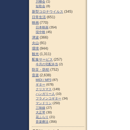
川柳会
(1)
短歌会
(8)
新型コロナウイルス
(345)
日常生活
(651)
映画
(770)
日本映画
(354)
現中映
(45)
津波
(366)
火山
(91)
環境
(944)
観光
(1,311)
配食サービス
(257)
今月の宅配弁当
(2)
防災・防犯
(752)
音楽
(2,638)
MIDI / MP3
(87)
ギター
(678)
クリスマス
(149)
ハンガリー人
(10)
フラメンコギター
(34)
マンドリン
(250)
三味線
(27)
大正琴
(30)
花ふらり
(21)
音楽療法
(356)