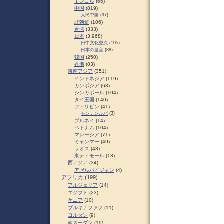
モンゴル
(65)
中国
(819)
人民中国
(97)
北朝鮮
(106)
台湾
(333)
日本
(3,968)
日中文化交流
(105)
日本の皇室
(88)
韓国
(250)
香港
(83)
東南アジア
(351)
インドネシア
(119)
カンボジア
(63)
シンガポール
(104)
タイ王国
(140)
フィリピン
(41)
モンテンルパ
(3)
ブルネイ
(14)
ベトナム
(104)
マレーシア
(71)
ミャンマー
(49)
ラオス
(43)
東ティモール
(13)
西アジア
(34)
アゼルバイジャン
(4)
アフリカ
(199)
アルジェリア
(14)
エジプト
(23)
ケニア
(10)
ブルキナファソ
(11)
ヨルダン
(9)
南スーダン
(19)