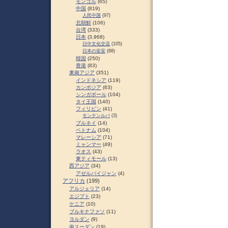
モンゴル
(65)
中国
(819)
人民中国
(97)
北朝鮮
(106)
台湾
(333)
日本
(3,968)
日中文化交流
(105)
日本の皇室
(88)
韓国
(250)
香港
(83)
東南アジア
(351)
インドネシア
(119)
カンボジア
(63)
シンガポール
(104)
タイ王国
(140)
フィリピン
(41)
モンテンルパ
(3)
ブルネイ
(14)
ベトナム
(104)
マレーシア
(71)
ミャンマー
(49)
ラオス
(43)
東ティモール
(13)
西アジア
(34)
アゼルバイジャン
(4)
アフリカ
(199)
アルジェリア
(14)
エジプト
(23)
ケニア
(10)
ブルキナファソ
(11)
ヨルダン
(9)
南スーダン
(19)