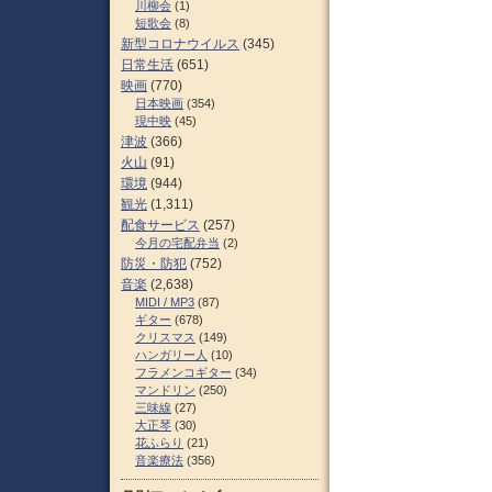
川柳会
(1)
短歌会
(8)
新型コロナウイルス
(345)
日常生活
(651)
映画
(770)
日本映画
(354)
現中映
(45)
津波
(366)
火山
(91)
環境
(944)
観光
(1,311)
配食サービス
(257)
今月の宅配弁当
(2)
防災・防犯
(752)
音楽
(2,638)
MIDI / MP3
(87)
ギター
(678)
クリスマス
(149)
ハンガリー人
(10)
フラメンコギター
(34)
マンドリン
(250)
三味線
(27)
大正琴
(30)
花ふらり
(21)
音楽療法
(356)