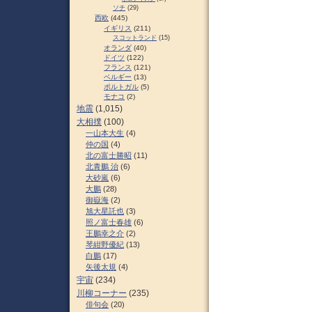
ソチ
(29)
西欧
(445)
イギリス
(211)
スコットランド
(15)
オランダ
(40)
ドイツ
(122)
フランス
(121)
ベルギー
(13)
ポルトガル
(5)
モナコ
(2)
地震
(1,015)
大相撲
(100)
一山本大生
(4)
仲の国
(4)
北の富士勝昭
(11)
北青鵬 治
(6)
大砂嵐
(6)
大鵬
(28)
御嶽海
(2)
旭大星託也
(3)
照ノ富士春雄
(6)
王鵬幸之介
(2)
琴紺野優紀
(13)
白鵬
(17)
矢後太規
(4)
宇宙
(234)
川柳コーナー
(235)
俳句会
(20)