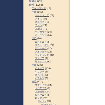
和僑会
(220)
欧州
(1,065)
アイルランド
(17)
中欧
(168)
オーストリア
(72)
スイス
(27)
スロパキア
(8)
チェコ
(29)
トルコ
(20)
ハンガリー
(16)
ポーランド
(24)
北欧
(90)
エストニア
(5)
スウェーデン
(27)
デンマーク
(17)
ノルウェー
(22)
フィンランド
(31)
ラトビア
(4)
リトアニア
(8)
南欧
(238)
イタリア
(136)
ギリシャ
(30)
スペイン
(86)
バチカン
(3)
東欧
(310)
ウクライナ
(39)
クロアチア
(6)
ブルガリア
(7)
ルーマニア
(6)
ロシア
(257)
サハリン
(67)
ポロナイスク
(37)