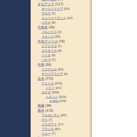
オセアニア
(117)
オーストラリア
(33)
サモア
(1)
ニュージーランド
(16)
パラオ
(8)
中南米
(45)
バルバドス
(2)
メキシコ
(20)
中央アメリカ
(75)
グアテマラ
(7)
コスタリカ
(9)
ハイチ
(4)
パナマ
(7)
中東
(55)
イスラエル
(18)
サウジアラビア
(4)
北米
(773)
アメリカ
(474)
ハワイ
(47)
カナダ
(304)
トロント
(224)
e-nikka
(223)
南極
(39)
南米
(172)
アルゼンチン
(32)
チリ
(7)
パラグアイ
(17)
ブラジル
(61)
ペルー
(7)