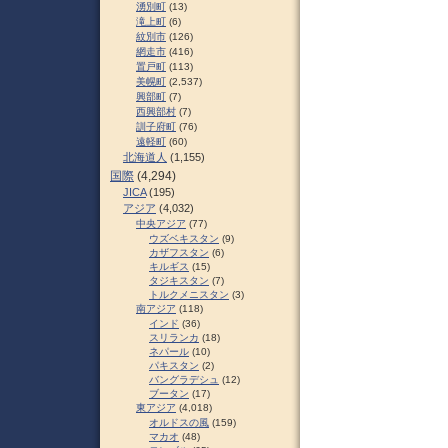
湧別町
(13)
滝上町
(6)
紋別市
(126)
網走市
(416)
置戸町
(113)
美幌町
(2,537)
興部町
(7)
西興部村
(7)
訓子府町
(76)
遠軽町
(60)
北海道人
(1,155)
国際
(4,294)
JICA
(195)
アジア
(4,032)
中央アジア
(77)
ウズベキスタン
(9)
カザフスタン
(6)
キルギス
(15)
タジキスタン
(7)
トルクメニスタン
(3)
南アジア
(118)
インド
(36)
スリランカ
(18)
ネパール
(10)
パキスタン
(2)
バングラデシュ
(12)
ブータン
(17)
東アジア
(4,018)
オルドスの風
(159)
マカオ
(48)