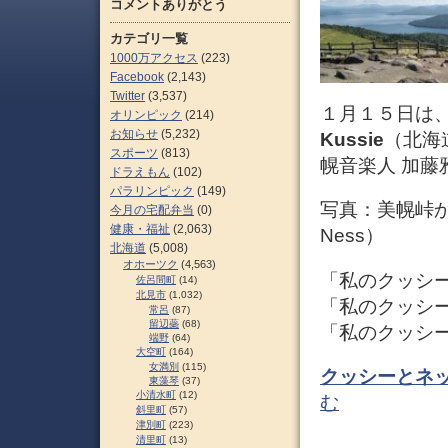
コメントありがとう
カテゴリ一覧
1000万アクセス
(223)
Facebook
(2,143)
Twitter
(3,537)
１月１５日は
オリンピック
(214)
お知らせ
(5,232)
Kussie
（北海
スポーツ
(813)
幌音楽人 加藤
ドラえもん
(102)
パラリンピック
(149)
写真：美幌峠か
今月の宅配弁当
(0)
健康・福祉
(2,063)
Ness）
北海道
(5,008)
オホーツク
(4,563)
「私のクッシ
佐呂間町
(14)
北見市
(1,032)
「私のクッシー
常呂
(87)
留辺蘂
(68)
「私のクッシー
端野
(64)
大空町
(164)
女満別
(115)
クッシーとネ
東藻琴
(37)
小清水町
(12)
む
斜里町
(57)
津別町
(223)
清里町
(13)