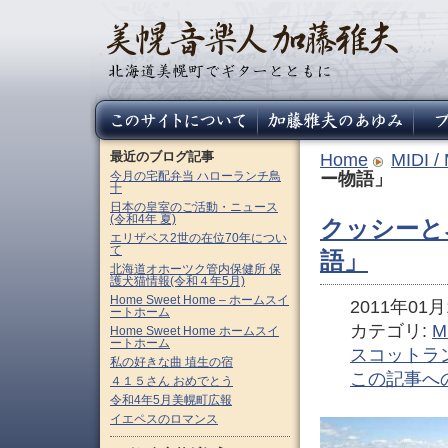
最近のブログ記事
Home
MIDI /
今月の宅配弁当 ハローランチ鳥
ー物語」
十
日本の皇室のご活動・ニュース
(令和4年 夏)
クッシーと
エリザベス2世の在位70年につい
て
語」
北海道オホーツク管内保健所 保
護犬猫情報(令和４年5月)
Home Sweet Home – ホームスイ
2011年01月1
ートホーム
カテゴリ:
M
Home Sweet Home ホームスイ
ートホーム
スコットラ
私の好きな曲 埴生の宿
この記事へ
４１５さん おめでとう
令和4年5月美幌町広報
イエペスのロマンス