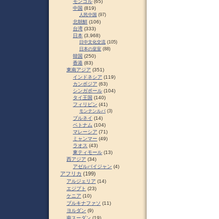
モンゴル
(65)
中国
(819)
人民中国
(97)
北朝鮮
(106)
台湾
(333)
日本
(3,968)
日中文化交流
(105)
日本の皇室
(88)
韓国
(250)
香港
(83)
東南アジア
(351)
インドネシア
(119)
カンボジア
(63)
シンガポール
(104)
タイ王国
(140)
フィリピン
(41)
モンテンルパ
(3)
ブルネイ
(14)
ベトナム
(104)
マレーシア
(71)
ミャンマー
(49)
ラオス
(43)
東ティモール
(13)
西アジア
(34)
アゼルバイジャン
(4)
アフリカ
(199)
アルジェリア
(14)
エジプト
(23)
ケニア
(10)
ブルキナファソ
(11)
ヨルダン
(9)
南スーダン
(19)