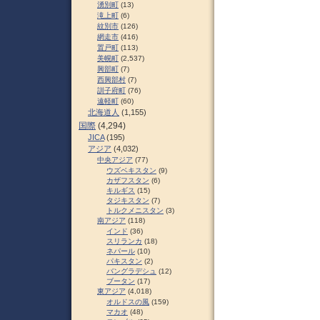
湧別町
(13)
滝上町
(6)
紋別市
(126)
網走市
(416)
置戸町
(113)
美幌町
(2,537)
興部町
(7)
西興部村
(7)
訓子府町
(76)
遠軽町
(60)
北海道人
(1,155)
国際
(4,294)
JICA
(195)
アジア
(4,032)
中央アジア
(77)
ウズベキスタン
(9)
カザフスタン
(6)
キルギス
(15)
タジキスタン
(7)
トルクメニスタン
(3)
南アジア
(118)
インド
(36)
スリランカ
(18)
ネパール
(10)
パキスタン
(2)
バングラデシュ
(12)
ブータン
(17)
東アジア
(4,018)
オルドスの風
(159)
マカオ
(48)