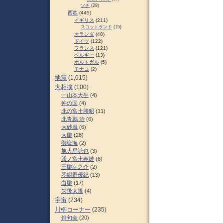
ソチ
(29)
西欧
(445)
イギリス
(211)
スコットランド
(15)
オランダ
(40)
ドイツ
(122)
フランス
(121)
ベルギー
(13)
ポルトガル
(5)
モナコ
(2)
地震
(1,015)
大相撲
(100)
一山本大生
(4)
仲の国
(4)
北の富士勝昭
(11)
北青鵬 治
(6)
大砂嵐
(6)
大鵬
(28)
御嶽海
(2)
旭大星託也
(3)
照ノ富士春雄
(6)
王鵬幸之介
(2)
琴紺野優紀
(13)
白鵬
(17)
矢後太規
(4)
宇宙
(234)
川柳コーナー
(235)
俳句会
(20)