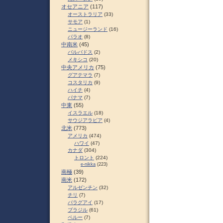
オセアニア
(117)
オーストラリア
(33)
サモア
(1)
ニュージーランド
(16)
パラオ
(8)
中南米
(45)
バルバドス
(2)
メキシコ
(20)
中央アメリカ
(75)
グアテマラ
(7)
コスタリカ
(9)
ハイチ
(4)
パナマ
(7)
中東
(55)
イスラエル
(18)
サウジアラビア
(4)
北米
(773)
アメリカ
(474)
ハワイ
(47)
カナダ
(304)
トロント
(224)
e-nikka
(223)
南極
(39)
南米
(172)
アルゼンチン
(32)
チリ
(7)
パラグアイ
(17)
ブラジル
(61)
ペルー
(7)