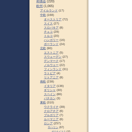
和僑会
(220)
欧州
(1,065)
アイルランド
(17)
中欧
(168)
オーストリア
(72)
スイス
(27)
スロパキア
(8)
チェコ
(29)
トルコ
(20)
ハンガリー
(16)
ポーランド
(24)
北欧
(90)
エストニア
(5)
スウェーデン
(27)
デンマーク
(17)
ノルウェー
(22)
フィンランド
(31)
ラトビア
(4)
リトアニア
(8)
南欧
(238)
イタリア
(136)
ギリシャ
(30)
スペイン
(86)
バチカン
(3)
東欧
(310)
ウクライナ
(39)
クロアチア
(6)
ブルガリア
(7)
ルーマニア
(6)
ロシア
(257)
サハリン
(67)
ポロナイスク
(37)