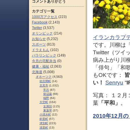
コメントありがとう
カテゴリ一覧
1000万アクセス
(223)
Facebook
(2,143)
Twitter
(3,537)
オリンピック
(214)
イランカラプ
お知らせ
(5,232)
です。川柳は
スポーツ
(813)
ドラえもん
(102)
Twitter
パラリンピック
(149)
病み上がり川
今月の宅配弁当
(0)
健康・福祉
(2,063)
「俳句」「和
北海道
(5,008)
もOKです：
皆
オホーツク
(4,563)
佐呂間町
(14)
い！
Senryu
“
北見市
(1,032)
常呂
(87)
留辺蘂
(68)
写真： １２月
端野
(64)
葉
「平和」
。
大空町
(164)
女満別
(115)
東藻琴
(37)
2010年12
小清水町
(12)
斜里町
(57)
津別町
(223)
清里町
(13)