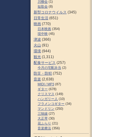
川柳会
(1)
短歌会
(8)
新型コロナウイルス
(345)
日常生活
(651)
映画
(770)
日本映画
(354)
現中映
(45)
津波
(366)
火山
(91)
環境
(944)
観光
(1,311)
配食サービス
(257)
今月の宅配弁当
(2)
防災・防犯
(752)
音楽
(2,638)
MIDI / MP3
(87)
ギター
(678)
クリスマス
(149)
ハンガリー人
(10)
フラメンコギター
(34)
マンドリン
(250)
三味線
(27)
大正琴
(30)
花ふらり
(21)
音楽療法
(356)