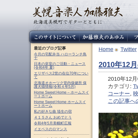
最近のブログ記事
Home
Twitter
今月の宅配弁当 ハローランチ鳥
十
2010年1
日本の皇室のご活動・ニュース
(令和4年 夏)
エリザベス2世の在位70年につい
て
2010年12月0
北海道オホーツク管内保健所 保
カテゴリ:
Tw
護犬猫情報(令和４年5月)
Home Sweet Home – ホームスイ
コーナー
,
ートホーム
この記事へ
Home Sweet Home ホームスイ
ートホーム
私の好きな曲 埴生の宿
４１５さん おめでとう
令和4年5月美幌町広報
イエペスのロマンス