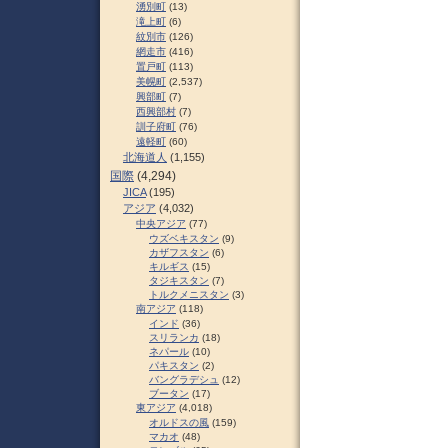
湧別町
(13)
滝上町
(6)
紋別市
(126)
網走市
(416)
置戸町
(113)
美幌町
(2,537)
興部町
(7)
西興部村
(7)
訓子府町
(76)
遠軽町
(60)
北海道人
(1,155)
国際
(4,294)
JICA
(195)
アジア
(4,032)
中央アジア
(77)
ウズベキスタン
(9)
カザフスタン
(6)
キルギス
(15)
タジキスタン
(7)
トルクメニスタン
(3)
南アジア
(118)
インド
(36)
スリランカ
(18)
ネパール
(10)
パキスタン
(2)
バングラデシュ
(12)
ブータン
(17)
東アジア
(4,018)
オルドスの風
(159)
マカオ
(48)