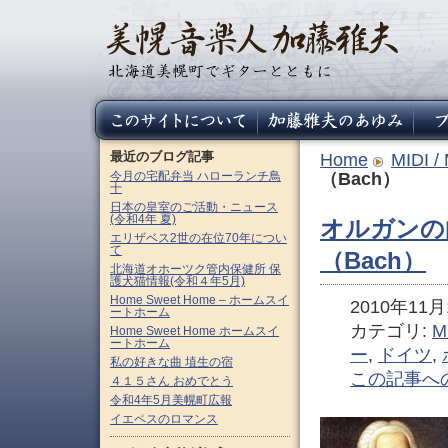
最近のブログ記事
Home
MIDI /
今月の宅配弁当 ハローランチ鳥
（Bach）
十
日本の皇室のご活動・ニュース
(令和4年 夏)
オルガンの曲
エリザベス2世の在位70年につい
て
（Bach）
北海道オホーツク管内保健所 保
護犬猫情報(令和４年5月)
Home Sweet Home – ホームスイ
2010年11月1
ートホーム
カテゴリ:
M
Home Sweet Home ホームスイ
ートホーム
ー
,
ドイツ
,
私の好きな曲 埴生の宿
この記事へ
４１５さん おめでとう
令和4年5月美幌町広報
イエペスのロマンス