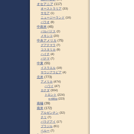
オセアニア
(117)
オーストラリア
(33)
サモア
(1)
ニュージーランド
(16)
パラオ
(8)
中南米
(45)
バルバドス
(2)
メキシコ
(20)
中央アメリカ
(75)
グアテマラ
(7)
コスタリカ
(9)
ハイチ
(4)
パナマ
(7)
中東
(55)
イスラエル
(18)
サウジアラビア
(4)
北米
(773)
アメリカ
(474)
ハワイ
(47)
カナダ
(304)
トロント
(224)
e-nikka
(223)
南極
(39)
南米
(172)
アルゼンチン
(32)
チリ
(7)
パラグアイ
(17)
ブラジル
(61)
ペルー
(7)