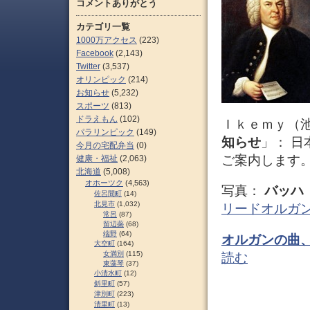
コメントありがとう
カテゴリ一覧
1000万アクセス
(223)
Facebook
(2,143)
Twitter
(3,537)
オリンピック
(214)
お知らせ
(5,232)
スポーツ
(813)
ドラえもん
(102)
Ｉｋｅｍｙ（
パラリンピック
(149)
知らせ
」： 
今月の宅配弁当
(0)
ご案内します
健康・福祉
(2,063)
北海道
(5,008)
オホーツク
(4,563)
写真：
バッハ
佐呂間町
(14)
北見市
(1,032)
リードオルガ
常呂
(87)
留辺蘂
(68)
端野
(64)
オルガンの曲、「
大空町
(164)
女満別
(115)
読む
東藻琴
(37)
小清水町
(12)
斜里町
(57)
津別町
(223)
清里町
(13)