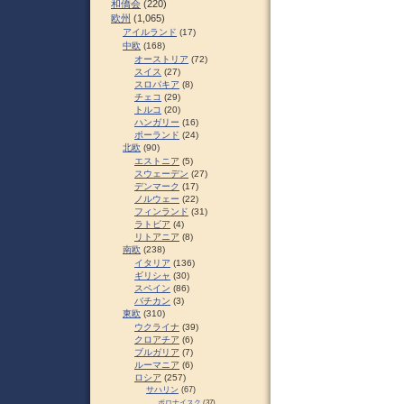
和僑会
(220)
欧州
(1,065)
アイルランド
(17)
中欧
(168)
オーストリア
(72)
スイス
(27)
スロパキア
(8)
チェコ
(29)
トルコ
(20)
ハンガリー
(16)
ポーランド
(24)
北欧
(90)
エストニア
(5)
スウェーデン
(27)
デンマーク
(17)
ノルウェー
(22)
フィンランド
(31)
ラトビア
(4)
リトアニア
(8)
南欧
(238)
イタリア
(136)
ギリシャ
(30)
スペイン
(86)
バチカン
(3)
東欧
(310)
ウクライナ
(39)
クロアチア
(6)
ブルガリア
(7)
ルーマニア
(6)
ロシア
(257)
サハリン
(67)
ポロナイスク
(37)