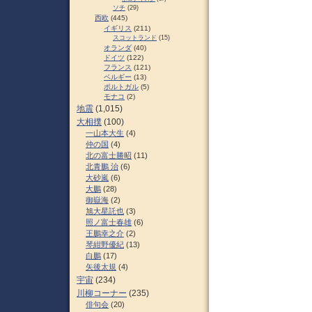
ソチ
(29)
西欧
(445)
イギリス
(211)
スコットランド
(15)
オランダ
(40)
ドイツ
(122)
フランス
(121)
ベルギー
(13)
ポルトガル
(5)
モナコ
(2)
地震
(1,015)
大相撲
(100)
一山本大生
(4)
仲の国
(4)
北の富士勝昭
(11)
北青鵬 治
(6)
大砂嵐
(6)
大鵬
(28)
御嶽海
(2)
旭大星託也
(3)
照ノ富士春雄
(6)
王鵬幸之介
(2)
琴紺野優紀
(13)
白鵬
(17)
矢後太規
(4)
宇宙
(234)
川柳コーナー
(235)
俳句会
(20)