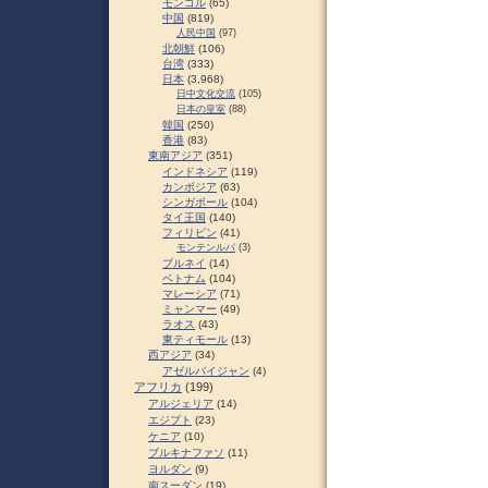
モンゴル
(65)
中国
(819)
人民中国
(97)
北朝鮮
(106)
台湾
(333)
日本
(3,968)
日中文化交流
(105)
日本の皇室
(88)
韓国
(250)
香港
(83)
東南アジア
(351)
インドネシア
(119)
カンボジア
(63)
シンガポール
(104)
タイ王国
(140)
フィリピン
(41)
モンテンルパ
(3)
ブルネイ
(14)
ベトナム
(104)
マレーシア
(71)
ミャンマー
(49)
ラオス
(43)
東ティモール
(13)
西アジア
(34)
アゼルバイジャン
(4)
アフリカ
(199)
アルジェリア
(14)
エジプト
(23)
ケニア
(10)
ブルキナファソ
(11)
ヨルダン
(9)
南スーダン
(19)