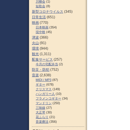
川柳会
(1)
短歌会
(8)
新型コロナウイルス
(345)
日常生活
(651)
映画
(770)
日本映画
(354)
現中映
(45)
津波
(366)
火山
(91)
環境
(944)
観光
(1,311)
配食サービス
(257)
今月の宅配弁当
(2)
防災・防犯
(752)
音楽
(2,638)
MIDI / MP3
(87)
ギター
(678)
クリスマス
(149)
ハンガリー人
(10)
フラメンコギター
(34)
マンドリン
(250)
三味線
(27)
大正琴
(30)
花ふらり
(21)
音楽療法
(356)