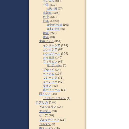
モンゴル
(65)
中国
(819)
人民中国
(97)
北朝鮮
(106)
台湾
(333)
日本
(3,968)
日中文化交流
(105)
日本の皇室
(88)
韓国
(250)
香港
(83)
東南アジア
(351)
インドネシア
(119)
カンボジア
(63)
シンガポール
(104)
タイ王国
(140)
フィリピン
(41)
モンテンルパ
(3)
ブルネイ
(14)
ベトナム
(104)
マレーシア
(71)
ミャンマー
(49)
ラオス
(43)
東ティモール
(13)
西アジア
(34)
アゼルバイジャン
(4)
アフリカ
(199)
アルジェリア
(14)
エジプト
(23)
ケニア
(10)
ブルキナファソ
(11)
ヨルダン
(9)
南スーダン
(19)