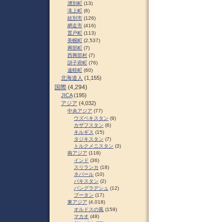
湧別町
(13)
滝上町
(6)
紋別市
(126)
網走市
(416)
置戸町
(113)
美幌町
(2,537)
興部町
(7)
西興部村
(7)
訓子府町
(76)
遠軽町
(60)
北海道人
(1,155)
国際
(4,294)
JICA
(195)
アジア
(4,032)
中央アジア
(77)
ウズベキスタン
(9)
カザフスタン
(6)
キルギス
(15)
タジキスタン
(7)
トルクメニスタン
(3)
南アジア
(118)
インド
(36)
スリランカ
(18)
ネパール
(10)
パキスタン
(2)
バングラデシュ
(12)
ブータン
(17)
東アジア
(4,018)
オルドスの風
(159)
マカオ
(48)