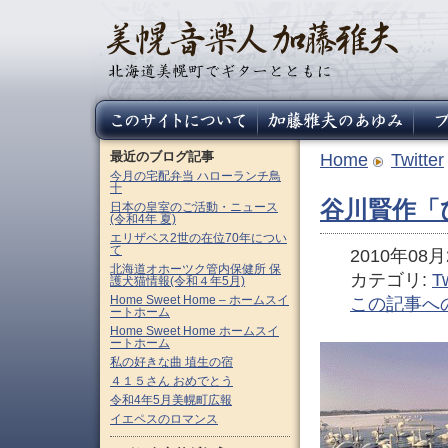
最近のブログ記事
Home
Twitter
今月の宅配弁当 ハローランチ鳥
十
谷川賢作「
日本の皇室のご活動・ニュース
(令和4年 夏)
エリザベス2世の在位70年につい
て
2010年08月2
北海道オホーツク管内保健所 保
カテゴリ:
Tw
護犬猫情報(令和４年5月)
Home Sweet Home – ホームスイ
この記事へ
ートホーム
Home Sweet Home ホームスイ
ートホーム
私の好きな曲 埴生の宿
４１５さん おめでとう
令和4年5月美幌町広報
イエペスのロマンス