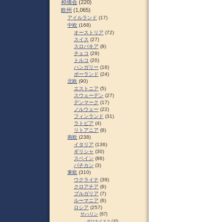
和僑会
(220)
欧州
(1,065)
アイルランド
(17)
中欧
(168)
オーストリア
(72)
スイス
(27)
スロパキア
(8)
チェコ
(29)
トルコ
(20)
ハンガリー
(16)
ポーランド
(24)
北欧
(90)
エストニア
(5)
スウェーデン
(27)
デンマーク
(17)
ノルウェー
(22)
フィンランド
(31)
ラトビア
(4)
リトアニア
(8)
南欧
(238)
イタリア
(136)
ギリシャ
(30)
スペイン
(86)
バチカン
(3)
東欧
(310)
ウクライナ
(39)
クロアチア
(6)
ブルガリア
(7)
ルーマニア
(6)
ロシア
(257)
サハリン
(67)
ポロナイスク
(37)