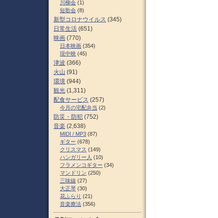
川柳会
(1)
短歌会
(8)
新型コロナウイルス
(345)
日常生活
(651)
映画
(770)
日本映画
(354)
現中映
(45)
津波
(366)
火山
(91)
環境
(944)
観光
(1,311)
配食サービス
(257)
今月の宅配弁当
(2)
防災・防犯
(752)
音楽
(2,638)
MIDI / MP3
(87)
ギター
(678)
クリスマス
(149)
ハンガリー人
(10)
フラメンコギター
(34)
マンドリン
(250)
三味線
(27)
大正琴
(30)
花ふらり
(21)
音楽療法
(356)