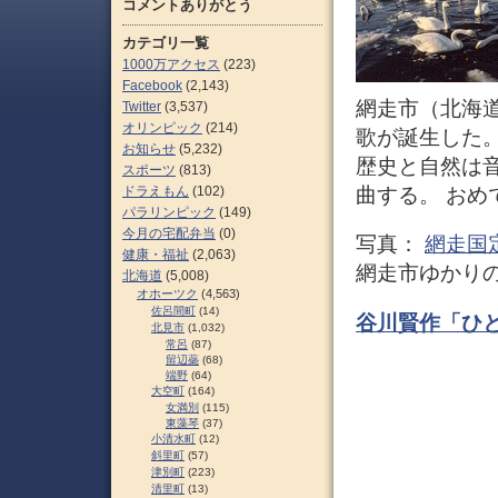
コメントありがとう
カテゴリ一覧
1000万アクセス
(223)
Facebook
(2,143)
網走市（北海
Twitter
(3,537)
オリンピック
(214)
歌が誕生した
お知らせ
(5,232)
歴史と自然は
スポーツ
(813)
ドラえもん
(102)
曲する。 おめ
パラリンピック
(149)
今月の宅配弁当
(0)
写真：
網走国
健康・福祉
(2,063)
網走市ゆかり
北海道
(5,008)
オホーツク
(4,563)
佐呂間町
(14)
谷川賢作「ひ
北見市
(1,032)
常呂
(87)
留辺蘂
(68)
端野
(64)
大空町
(164)
女満別
(115)
東藻琴
(37)
小清水町
(12)
斜里町
(57)
津別町
(223)
清里町
(13)