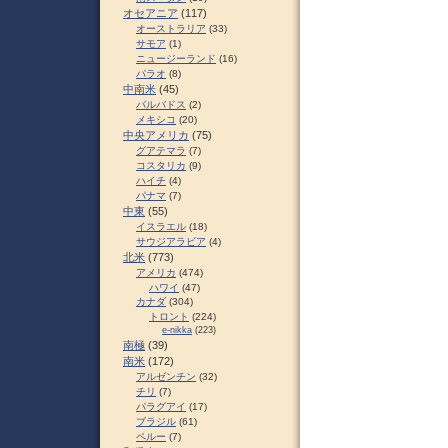
オセアニア
(117)
オーストラリア
(33)
サモア
(1)
ニュージーランド
(16)
パラオ
(8)
中南米
(45)
バルバドス
(2)
メキシコ
(20)
中央アメリカ
(75)
グアテマラ
(7)
コスタリカ
(9)
ハイチ
(4)
パナマ
(7)
中東
(55)
イスラエル
(18)
サウジアラビア
(4)
北米
(773)
アメリカ
(474)
ハワイ
(47)
カナダ
(304)
トロント
(224)
e-nikka
(223)
南極
(39)
南米
(172)
アルゼンチン
(32)
チリ
(7)
パラグアイ
(17)
ブラジル
(61)
ペルー
(7)