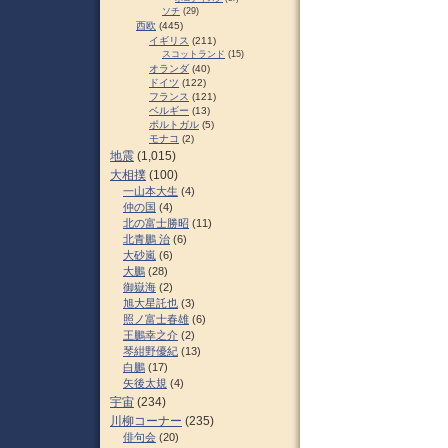
ソチ
(29)
西欧
(445)
イギリス
(211)
スコットランド
(15)
オランダ
(40)
ドイツ
(122)
フランス
(121)
ベルギー
(13)
ポルトガル
(5)
モナコ
(2)
地震
(1,015)
大相撲
(100)
一山本大生
(4)
仲の国
(4)
北の富士勝昭
(11)
北青鵬 治
(6)
大砂嵐
(6)
大鵬
(28)
御嶽海
(2)
旭大星託也
(3)
照ノ富士春雄
(6)
王鵬幸之介
(2)
琴紺野優紀
(13)
白鵬
(17)
矢後太規
(4)
宇宙
(234)
川柳コーナー
(235)
俳句会
(20)