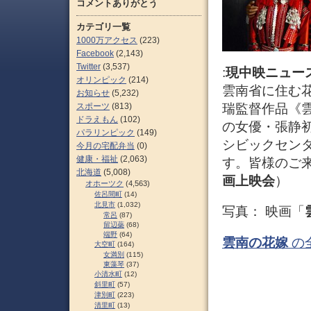
コメントありがとう
カテゴリ一覧
1000万アクセス
(223)
Facebook
(2,143)
Twitter
(3,537)
:
現中映ニュー
オリンピック
(214)
雲南省に住む
お知らせ
(5,232)
スポーツ
(813)
瑞監督作品《
ドラえもん
(102)
の女優・張静
パラリンピック
(149)
シビックセン
今月の宅配弁当
(0)
健康・福祉
(2,063)
す。皆様のご
北海道
(5,008)
画上映会
）
オホーツク
(4,563)
佐呂間町
(14)
北見市
(1,032)
写真： 映画「
常呂
(87)
留辺蘂
(68)
端野
(64)
雲南の花嫁
の
大空町
(164)
女満別
(115)
東藻琴
(37)
小清水町
(12)
斜里町
(57)
津別町
(223)
清里町
(13)