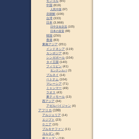
モンゴル
(65)
中国
(819)
人民中国
(97)
北朝鮮
(106)
台湾
(333)
日本
(3,968)
日中文化交流
(105)
日本の皇室
(88)
韓国
(250)
香港
(83)
東南アジア
(351)
インドネシア
(119)
カンボジア
(63)
シンガポール
(104)
タイ王国
(140)
フィリピン
(41)
モンテンルパ
(3)
ブルネイ
(14)
ベトナム
(104)
マレーシア
(71)
ミャンマー
(49)
ラオス
(43)
東ティモール
(13)
西アジア
(34)
アゼルバイジャン
(4)
アフリカ
(199)
アルジェリア
(14)
エジプト
(23)
ケニア
(10)
ブルキナファソ
(11)
ヨルダン
(9)
南スーダン
(19)