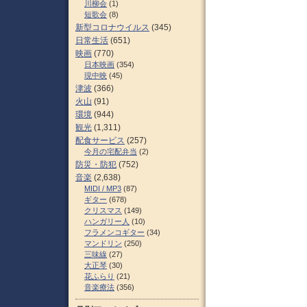
川柳会
(1)
短歌会
(8)
新型コロナウイルス
(345)
日常生活
(651)
映画
(770)
日本映画
(354)
現中映
(45)
津波
(366)
火山
(91)
環境
(944)
観光
(1,311)
配食サービス
(257)
今月の宅配弁当
(2)
防災・防犯
(752)
音楽
(2,638)
MIDI / MP3
(87)
ギター
(678)
クリスマス
(149)
ハンガリー人
(10)
フラメンコギター
(34)
マンドリン
(250)
三味線
(27)
大正琴
(30)
花ふらり
(21)
音楽療法
(356)