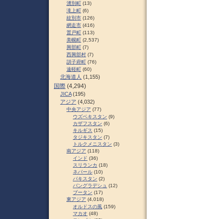
湧別町
(13)
滝上町
(6)
紋別市
(126)
網走市
(416)
置戸町
(113)
美幌町
(2,537)
興部町
(7)
西興部村
(7)
訓子府町
(76)
遠軽町
(60)
北海道人
(1,155)
国際
(4,294)
JICA
(195)
アジア
(4,032)
中央アジア
(77)
ウズベキスタン
(9)
カザフスタン
(6)
キルギス
(15)
タジキスタン
(7)
トルクメニスタン
(3)
南アジア
(118)
インド
(36)
スリランカ
(18)
ネパール
(10)
パキスタン
(2)
バングラデシュ
(12)
ブータン
(17)
東アジア
(4,018)
オルドスの風
(159)
マカオ
(48)