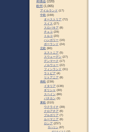
和僑会
(220)
欧州
(1,065)
アイルランド
(17)
中欧
(168)
オーストリア
(72)
スイス
(27)
スロパキア
(8)
チェコ
(29)
トルコ
(20)
ハンガリー
(16)
ポーランド
(24)
北欧
(90)
エストニア
(5)
スウェーデン
(27)
デンマーク
(17)
ノルウェー
(22)
フィンランド
(31)
ラトビア
(4)
リトアニア
(8)
南欧
(238)
イタリア
(136)
ギリシャ
(30)
スペイン
(86)
バチカン
(3)
東欧
(310)
ウクライナ
(39)
クロアチア
(6)
ブルガリア
(7)
ルーマニア
(6)
ロシア
(257)
サハリン
(67)
ポロナイスク
(37)