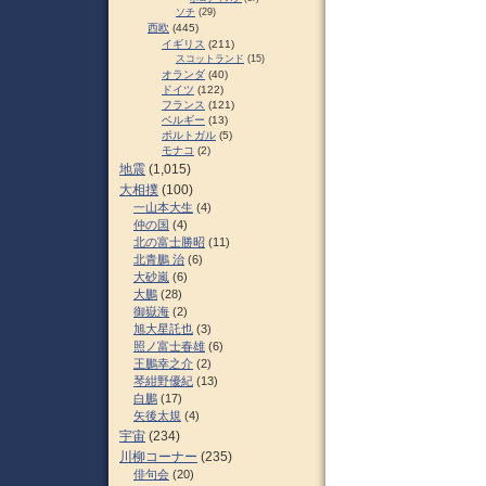
ソチ
(29)
西欧
(445)
イギリス
(211)
スコットランド
(15)
オランダ
(40)
ドイツ
(122)
フランス
(121)
ベルギー
(13)
ポルトガル
(5)
モナコ
(2)
地震
(1,015)
大相撲
(100)
一山本大生
(4)
仲の国
(4)
北の富士勝昭
(11)
北青鵬 治
(6)
大砂嵐
(6)
大鵬
(28)
御嶽海
(2)
旭大星託也
(3)
照ノ富士春雄
(6)
王鵬幸之介
(2)
琴紺野優紀
(13)
白鵬
(17)
矢後太規
(4)
宇宙
(234)
川柳コーナー
(235)
俳句会
(20)