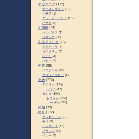
オセアニア
(117)
オーストラリア
(33)
サモア
(1)
ニュージーランド
(16)
パラオ
(8)
中南米
(45)
バルバドス
(2)
メキシコ
(20)
中央アメリカ
(75)
グアテマラ
(7)
コスタリカ
(9)
ハイチ
(4)
パナマ
(7)
中東
(55)
イスラエル
(18)
サウジアラビア
(4)
北米
(773)
アメリカ
(474)
ハワイ
(47)
カナダ
(304)
トロント
(224)
e-nikka
(223)
南極
(39)
南米
(172)
アルゼンチン
(32)
チリ
(7)
パラグアイ
(17)
ブラジル
(61)
ペルー
(7)