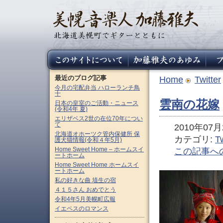
最近のブログ記事
Home
Twitter
今月の宅配弁当 ハローランチ鳥
十
雲南の花嫁
日本の皇室のご活動・ニュース
(令和4年 夏)
エリザベス2世の在位70年につい
て
2010年07月2
北海道オホーツク管内保健所 保
カテゴリ:
Tw
護犬猫情報(令和４年5月)
Home Sweet Home – ホームスイ
この記事へ
ートホーム
Home Sweet Home ホームスイ
ートホーム
私の好きな曲 埴生の宿
４１５さん おめでとう
令和4年5月美幌町広報
イエペスのロマンス