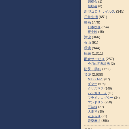
川柳会
(1)
短歌会
(8)
新型コロナウイルス
(345)
日常生活
(651)
映画
(770)
日本映画
(354)
現中映
(45)
津波
(366)
火山
(91)
環境
(944)
観光
(1,311)
配食サービス
(257)
今月の宅配弁当
(2)
防災・防犯
(752)
音楽
(2,638)
MIDI / MP3
(87)
ギター
(678)
クリスマス
(149)
ハンガリー人
(10)
フラメンコギター
(34)
マンドリン
(250)
三味線
(27)
大正琴
(30)
花ふらり
(21)
音楽療法
(356)