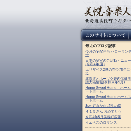
最近のブログ記事
今月の宅配弁当 ハローラン
十
日本の皇室のご活動・ニュー
(令和4年 夏)
エリザベス2世の在位70年に
て
北海道オホーツク管内保健所
護犬猫情報(令和４年5月)
Home Sweet Home – ホー
ートホーム
Home Sweet Home ホーム
ートホーム
私の好きな曲 埴生の宿
４１５さん おめでとう
令和4年5月美幌町広報
イエペスのロマンス