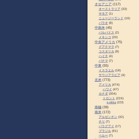
オセアニア
(117)
オーストラリア
(33)
サモア
(1)
ニュージーランド
(16)
パラオ
(8)
中南米
(45)
バルバドス
(2)
メキシコ
(20)
中央アメリカ
(75)
グアテマラ
(7)
コスタリカ
(9)
ハイチ
(4)
パナマ
(7)
中東
(55)
イスラエル
(18)
サウジアラビア
(4)
北米
(773)
アメリカ
(474)
ハワイ
(47)
カナダ
(304)
トロント
(224)
e-nikka
(223)
南極
(39)
南米
(172)
アルゼンチン
(32)
チリ
(7)
パラグアイ
(17)
ブラジル
(61)
ペルー
(7)