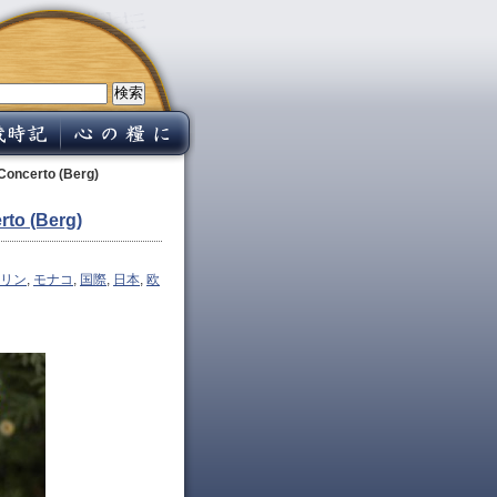
oncerto (Berg)
to (Berg)
リン
,
モナコ
,
国際
,
日本
,
欧