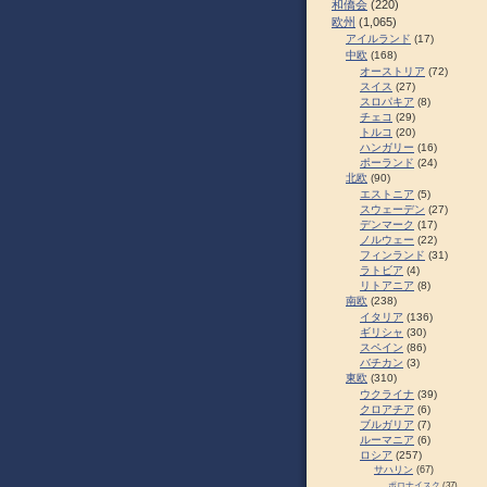
和僑会
(220)
欧州
(1,065)
アイルランド
(17)
中欧
(168)
オーストリア
(72)
スイス
(27)
スロパキア
(8)
チェコ
(29)
トルコ
(20)
ハンガリー
(16)
ポーランド
(24)
北欧
(90)
エストニア
(5)
スウェーデン
(27)
デンマーク
(17)
ノルウェー
(22)
フィンランド
(31)
ラトビア
(4)
リトアニア
(8)
南欧
(238)
イタリア
(136)
ギリシャ
(30)
スペイン
(86)
バチカン
(3)
東欧
(310)
ウクライナ
(39)
クロアチア
(6)
ブルガリア
(7)
ルーマニア
(6)
ロシア
(257)
サハリン
(67)
ポロナイスク
(37)