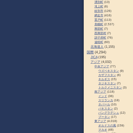
湧別町
(13)
滝上町
(6)
紋別市
(126)
網走市
(416)
置戸町
(113)
美幌町
(2,537)
興部町
(7)
西興部村
(7)
訓子府町
(76)
遠軽町
(60)
北海道人
(1,155)
国際
(4,294)
JICA
(195)
アジア
(4,032)
中央アジア
(77)
ウズベキスタン
(9)
カザフスタン
(6)
キルギス
(15)
タジキスタン
(7)
トルクメニスタン
(3)
南アジア
(118)
インド
(36)
スリランカ
(18)
ネパール
(10)
パキスタン
(2)
バングラデシュ
(12)
ブータン
(17)
東アジア
(4,018)
オルドスの風
(159)
マカオ
(48)