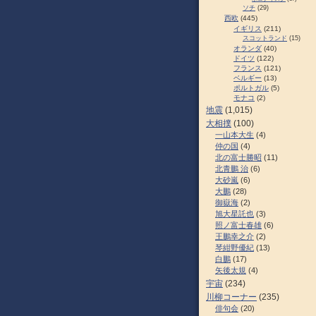
ソチ
(29)
西欧
(445)
イギリス
(211)
スコットランド
(15)
オランダ
(40)
ドイツ
(122)
フランス
(121)
ベルギー
(13)
ポルトガル
(5)
モナコ
(2)
地震
(1,015)
大相撲
(100)
一山本大生
(4)
仲の国
(4)
北の富士勝昭
(11)
北青鵬 治
(6)
大砂嵐
(6)
大鵬
(28)
御嶽海
(2)
旭大星託也
(3)
照ノ富士春雄
(6)
王鵬幸之介
(2)
琴紺野優紀
(13)
白鵬
(17)
矢後太規
(4)
宇宙
(234)
川柳コーナー
(235)
俳句会
(20)