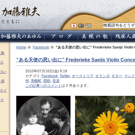
Home
Facebook
“ある天使の思い出に” Frederieke Saeijs Violin C
チ鳥
“ある天使の思い出に” Frederieke Saeijs Violin Concer
ス
2010年07月16日(金) 6:19
つい
カテゴリ:
Facebook
,
Twitter
,
オーストリア
,
オランダ
,
ギター
,
マンド
州
,
美幌町
,
西欧
,
音楽
 保
この記事へのコメント
は 2 件あります。
ムスイ
スイ