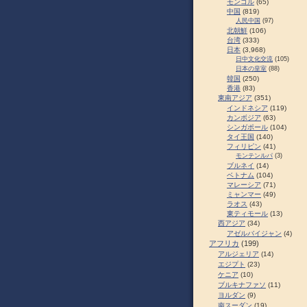
モンゴル
(65)
中国
(819)
人民中国
(97)
北朝鮮
(106)
台湾
(333)
日本
(3,968)
日中文化交流
(105)
日本の皇室
(88)
韓国
(250)
香港
(83)
東南アジア
(351)
インドネシア
(119)
カンボジア
(63)
シンガポール
(104)
タイ王国
(140)
フィリピン
(41)
モンテンルパ
(3)
ブルネイ
(14)
ベトナム
(104)
マレーシア
(71)
ミャンマー
(49)
ラオス
(43)
東ティモール
(13)
西アジア
(34)
アゼルバイジャン
(4)
アフリカ
(199)
アルジェリア
(14)
エジプト
(23)
ケニア
(10)
ブルキナファソ
(11)
ヨルダン
(9)
南スーダン
(19)