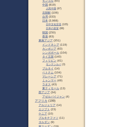
モンゴル
(65)
中国
(819)
人民中国
(97)
北朝鮮
(106)
台湾
(333)
日本
(3,968)
日中文化交流
(105)
日本の皇室
(88)
韓国
(250)
香港
(83)
東南アジア
(351)
インドネシア
(119)
カンボジア
(63)
シンガポール
(104)
タイ王国
(140)
フィリピン
(41)
モンテンルパ
(3)
ブルネイ
(14)
ベトナム
(104)
マレーシア
(71)
ミャンマー
(49)
ラオス
(43)
東ティモール
(13)
西アジア
(34)
アゼルバイジャン
(4)
アフリカ
(199)
アルジェリア
(14)
エジプト
(23)
ケニア
(10)
ブルキナファソ
(11)
ヨルダン
(9)
南スーダン
(19)