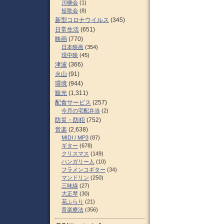
川柳会
(1)
短歌会
(8)
新型コロナウイルス
(345)
日常生活
(651)
映画
(770)
日本映画
(354)
現中映
(45)
津波
(366)
火山
(91)
環境
(944)
観光
(1,311)
配食サービス
(257)
今月の宅配弁当
(2)
防災・防犯
(752)
音楽
(2,638)
MIDI / MP3
(87)
ギター
(678)
クリスマス
(149)
ハンガリー人
(10)
フラメンコギター
(34)
マンドリン
(250)
三味線
(27)
大正琴
(30)
花ふらり
(21)
音楽療法
(356)