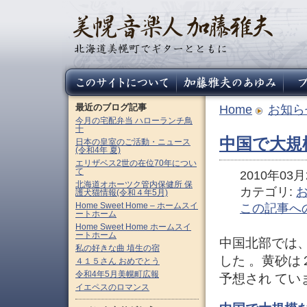
最近のブログ記事
Home
お知ら
今月の宅配弁当 ハローランチ鳥
十
中国で大規
日本の皇室のご活動・ニュース
(令和4年 夏)
エリザベス2世の在位70年につい
て
2010年03月2
北海道オホーツク管内保健所 保
カテゴリ:
護犬猫情報(令和４年5月)
Home Sweet Home – ホームスイ
この記事へ
ートホーム
Home Sweet Home ホームスイ
ートホーム
中国北部では
私の好きな曲 埴生の宿
した 。黄砂
４１５さん おめでとう
令和4年5月美幌町広報
予想され てい
イエペスのロマンス