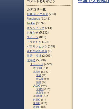
中国で大規模
コメントありがとう
カテゴリ一覧
1000万アクセス
(223)
Facebook
(2,143)
Twitter
(3,537)
オリンピック
(214)
お知らせ
(5,232)
スポーツ
(813)
ドラえもん
(102)
パラリンピック
(149)
今月の宅配弁当
(0)
健康・福祉
(2,063)
北海道
(5,008)
オホーツク
(4,563)
佐呂間町
(14)
北見市
(1,032)
常呂
(87)
留辺蘂
(68)
端野
(64)
大空町
(164)
女満別
(115)
東藻琴
(37)
小清水町
(12)
斜里町
(57)
津別町
(223)
清里町
(13)