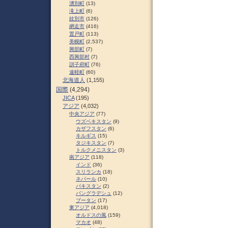
湧別町
(13)
滝上町
(6)
紋別市
(126)
網走市
(416)
置戸町
(113)
美幌町
(2,537)
興部町
(7)
西興部村
(7)
訓子府町
(76)
遠軽町
(60)
北海道人
(1,155)
国際
(4,294)
JICA
(195)
アジア
(4,032)
中央アジア
(77)
ウズベキスタン
(9)
カザフスタン
(6)
キルギス
(15)
タジキスタン
(7)
トルクメニスタン
(3)
南アジア
(118)
インド
(36)
スリランカ
(18)
ネパール
(10)
パキスタン
(2)
バングラデシュ
(12)
ブータン
(17)
東アジア
(4,018)
オルドスの風
(159)
マカオ
(48)