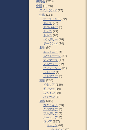
和僑会
(220)
欧州
(1,065)
アイルランド
(17)
中欧
(168)
オーストリア
(72)
スイス
(27)
スロパキア
(8)
チェコ
(29)
トルコ
(20)
ハンガリー
(16)
ポーランド
(24)
北欧
(90)
エストニア
(5)
スウェーデン
(27)
デンマーク
(17)
ノルウェー
(22)
フィンランド
(31)
ラトビア
(4)
リトアニア
(8)
南欧
(238)
イタリア
(136)
ギリシャ
(30)
スペイン
(86)
バチカン
(3)
東欧
(310)
ウクライナ
(39)
クロアチア
(6)
ブルガリア
(7)
ルーマニア
(6)
ロシア
(257)
サハリン
(67)
ポロナイスク
(37)