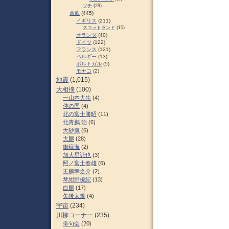
ソチ
(29)
西欧
(445)
イギリス
(211)
スコットランド
(15)
オランダ
(40)
ドイツ
(122)
フランス
(121)
ベルギー
(13)
ポルトガル
(5)
モナコ
(2)
地震
(1,015)
大相撲
(100)
一山本大生
(4)
仲の国
(4)
北の富士勝昭
(11)
北青鵬 治
(6)
大砂嵐
(6)
大鵬
(28)
御嶽海
(2)
旭大星託也
(3)
照ノ富士春雄
(6)
王鵬幸之介
(2)
琴紺野優紀
(13)
白鵬
(17)
矢後太規
(4)
宇宙
(234)
川柳コーナー
(235)
俳句会
(20)