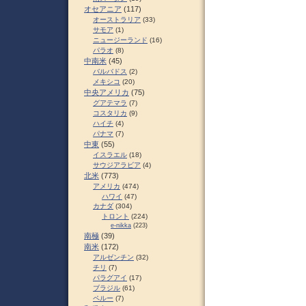
オセアニア
(117)
オーストラリア
(33)
サモア
(1)
ニュージーランド
(16)
パラオ
(8)
中南米
(45)
バルバドス
(2)
メキシコ
(20)
中央アメリカ
(75)
グアテマラ
(7)
コスタリカ
(9)
ハイチ
(4)
パナマ
(7)
中東
(55)
イスラエル
(18)
サウジアラビア
(4)
北米
(773)
アメリカ
(474)
ハワイ
(47)
カナダ
(304)
トロント
(224)
e-nikka
(223)
南極
(39)
南米
(172)
アルゼンチン
(32)
チリ
(7)
パラグアイ
(17)
ブラジル
(61)
ペルー
(7)