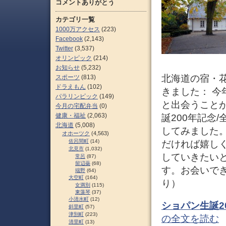
コメントありがとう
カテゴリ一覧
1000万アクセス
(223)
Facebook
(2,143)
Twitter
(3,537)
オリンピック
(214)
お知らせ
(5,232)
北海道の宿・花
スポーツ
(813)
ドラえもん
(102)
きました： 今
パラリンピック
(149)
と出会うことが
今月の宅配弁当
(0)
健康・福祉
(2,063)
誕200年記念
北海道
(5,008)
してみました
オホーツク
(4,563)
佐呂間町
(14)
だければ嬉し
北見市
(1,032)
していきたいと
常呂
(87)
留辺蘂
(68)
す。お会いで
端野
(64)
大空町
(164)
り）
女満別
(115)
東藻琴
(37)
小清水町
(12)
ショパン生誕20
斜里町
(57)
津別町
(223)
の全文を読む
清里町
(13)