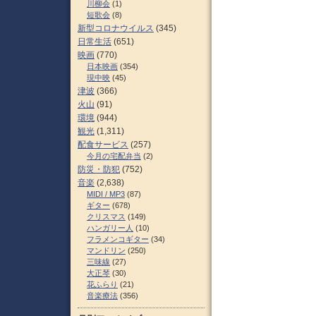
川柳会
(1)
短歌会
(8)
新型コロナウイルス
(345)
日常生活
(651)
映画
(770)
日本映画
(354)
現中映
(45)
津波
(366)
火山
(91)
環境
(944)
観光
(1,311)
配食サービス
(257)
今月の宅配弁当
(2)
防災・防犯
(752)
音楽
(2,638)
MIDI / MP3
(87)
ギター
(678)
クリスマス
(149)
ハンガリー人
(10)
フラメンコギター
(34)
マンドリン
(250)
三味線
(27)
大正琴
(30)
花ふらり
(21)
音楽療法
(356)