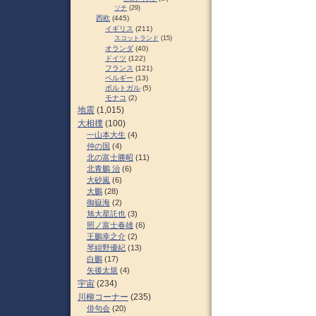
ソチ
(29)
西欧
(445)
イギリス
(211)
スコットランド
(15)
オランダ
(40)
ドイツ
(122)
フランス
(121)
ベルギー
(13)
ポルトガル
(5)
モナコ
(2)
地震
(1,015)
大相撲
(100)
一山本大生
(4)
仲の国
(4)
北の富士勝昭
(11)
北青鵬 治
(6)
大砂嵐
(6)
大鵬
(28)
御嶽海
(2)
旭大星託也
(3)
照ノ富士春雄
(6)
王鵬幸之介
(2)
琴紺野優紀
(13)
白鵬
(17)
矢後太規
(4)
宇宙
(234)
川柳コーナー
(235)
俳句会
(20)