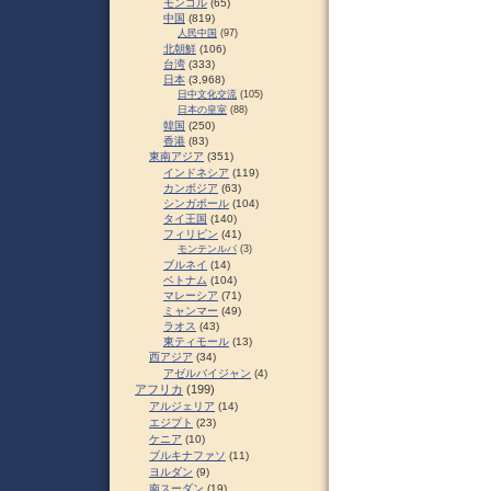
モンゴル
(65)
中国
(819)
人民中国
(97)
北朝鮮
(106)
台湾
(333)
日本
(3,968)
日中文化交流
(105)
日本の皇室
(88)
韓国
(250)
香港
(83)
東南アジア
(351)
インドネシア
(119)
カンボジア
(63)
シンガポール
(104)
タイ王国
(140)
フィリピン
(41)
モンテンルパ
(3)
ブルネイ
(14)
ベトナム
(104)
マレーシア
(71)
ミャンマー
(49)
ラオス
(43)
東ティモール
(13)
西アジア
(34)
アゼルバイジャン
(4)
アフリカ
(199)
アルジェリア
(14)
エジプト
(23)
ケニア
(10)
ブルキナファソ
(11)
ヨルダン
(9)
南スーダン
(19)