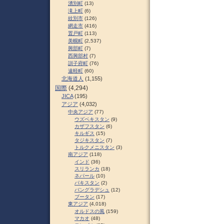
湧別町
(13)
滝上町
(6)
紋別市
(126)
網走市
(416)
置戸町
(113)
美幌町
(2,537)
興部町
(7)
西興部村
(7)
訓子府町
(76)
遠軽町
(60)
北海道人
(1,155)
国際
(4,294)
JICA
(195)
アジア
(4,032)
中央アジア
(77)
ウズベキスタン
(9)
カザフスタン
(6)
キルギス
(15)
タジキスタン
(7)
トルクメニスタン
(3)
南アジア
(118)
インド
(36)
スリランカ
(18)
ネパール
(10)
パキスタン
(2)
バングラデシュ
(12)
ブータン
(17)
東アジア
(4,018)
オルドスの風
(159)
マカオ
(48)