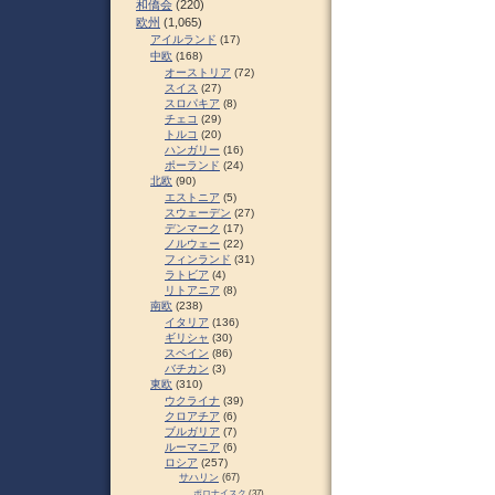
和僑会
(220)
欧州
(1,065)
アイルランド
(17)
中欧
(168)
オーストリア
(72)
スイス
(27)
スロパキア
(8)
チェコ
(29)
トルコ
(20)
ハンガリー
(16)
ポーランド
(24)
北欧
(90)
エストニア
(5)
スウェーデン
(27)
デンマーク
(17)
ノルウェー
(22)
フィンランド
(31)
ラトビア
(4)
リトアニア
(8)
南欧
(238)
イタリア
(136)
ギリシャ
(30)
スペイン
(86)
バチカン
(3)
東欧
(310)
ウクライナ
(39)
クロアチア
(6)
ブルガリア
(7)
ルーマニア
(6)
ロシア
(257)
サハリン
(67)
ポロナイスク
(37)