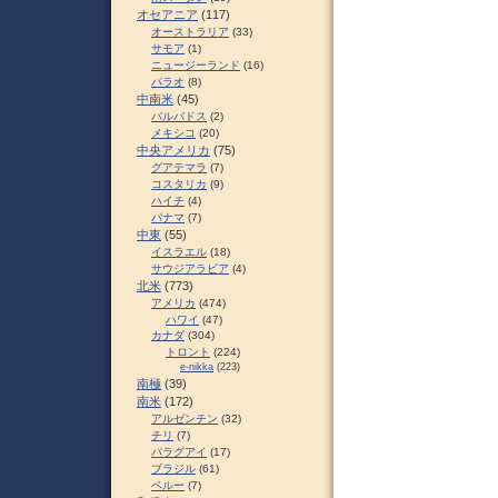
オセアニア
(117)
オーストラリア
(33)
サモア
(1)
ニュージーランド
(16)
パラオ
(8)
中南米
(45)
バルバドス
(2)
メキシコ
(20)
中央アメリカ
(75)
グアテマラ
(7)
コスタリカ
(9)
ハイチ
(4)
パナマ
(7)
中東
(55)
イスラエル
(18)
サウジアラビア
(4)
北米
(773)
アメリカ
(474)
ハワイ
(47)
カナダ
(304)
トロント
(224)
e-nikka
(223)
南極
(39)
南米
(172)
アルゼンチン
(32)
チリ
(7)
パラグアイ
(17)
ブラジル
(61)
ペルー
(7)