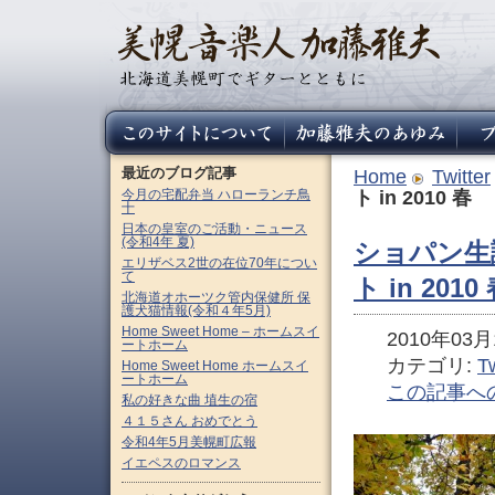
最近のブログ記事
Home
Twitter
今月の宅配弁当 ハローランチ鳥
ト in 2010 春
十
日本の皇室のご活動・ニュース
(令和4年 夏)
ショパン生誕
エリザベス2世の在位70年につい
て
ト in 2010
北海道オホーツク管内保健所 保
護犬猫情報(令和４年5月)
Home Sweet Home – ホームスイ
2010年03月1
ートホーム
カテゴリ:
Tw
Home Sweet Home ホームスイ
ートホーム
この記事へ
私の好きな曲 埴生の宿
４１５さん おめでとう
令和4年5月美幌町広報
イエペスのロマンス