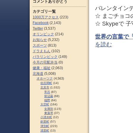
コメントありがとう
バレンタイン
カテゴリ一覧
☆ まごチョコ
1000万アクセス
(223)
☆ Skypeで
Facebook
(2,143)
Twitter
(3,537)
オリンピック
(214)
世界の言葉で
お知らせ
(5,232)
を読む
スポーツ
(813)
ドラえもん
(102)
パラリンピック
(149)
今月の宅配弁当
(0)
健康・福祉
(2,063)
北海道
(5,008)
オホーツク
(4,563)
佐呂間町
(14)
北見市
(1,032)
常呂
(87)
留辺蘂
(68)
端野
(64)
大空町
(164)
女満別
(115)
東藻琴
(37)
小清水町
(12)
斜里町
(57)
津別町
(223)
清里町
(13)