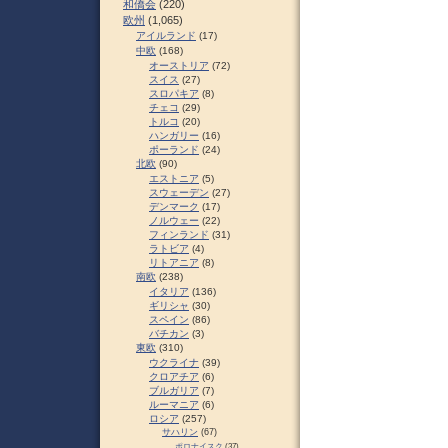
和僑会
(220)
欧州
(1,065)
アイルランド
(17)
中欧
(168)
オーストリア
(72)
スイス
(27)
スロパキア
(8)
チェコ
(29)
トルコ
(20)
ハンガリー
(16)
ポーランド
(24)
北欧
(90)
エストニア
(5)
スウェーデン
(27)
デンマーク
(17)
ノルウェー
(22)
フィンランド
(31)
ラトビア
(4)
リトアニア
(8)
南欧
(238)
イタリア
(136)
ギリシャ
(30)
スペイン
(86)
バチカン
(3)
東欧
(310)
ウクライナ
(39)
クロアチア
(6)
ブルガリア
(7)
ルーマニア
(6)
ロシア
(257)
サハリン
(67)
ポロナイスク
(37)