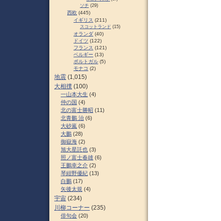
ソチ
(29)
西欧
(445)
イギリス
(211)
スコットランド
(15)
オランダ
(40)
ドイツ
(122)
フランス
(121)
ベルギー
(13)
ポルトガル
(5)
モナコ
(2)
地震
(1,015)
大相撲
(100)
一山本大生
(4)
仲の国
(4)
北の富士勝昭
(11)
北青鵬 治
(6)
大砂嵐
(6)
大鵬
(28)
御嶽海
(2)
旭大星託也
(3)
照ノ富士春雄
(6)
王鵬幸之介
(2)
琴紺野優紀
(13)
白鵬
(17)
矢後太規
(4)
宇宙
(234)
川柳コーナー
(235)
俳句会
(20)