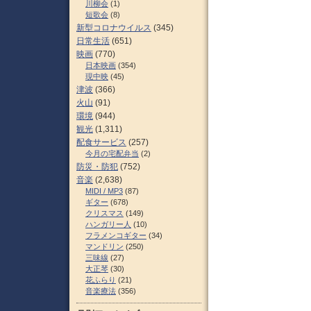
川柳会
(1)
短歌会
(8)
新型コロナウイルス
(345)
日常生活
(651)
映画
(770)
日本映画
(354)
現中映
(45)
津波
(366)
火山
(91)
環境
(944)
観光
(1,311)
配食サービス
(257)
今月の宅配弁当
(2)
防災・防犯
(752)
音楽
(2,638)
MIDI / MP3
(87)
ギター
(678)
クリスマス
(149)
ハンガリー人
(10)
フラメンコギター
(34)
マンドリン
(250)
三味線
(27)
大正琴
(30)
花ふらり
(21)
音楽療法
(356)