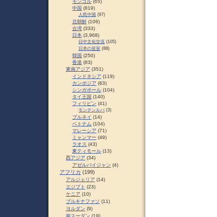
モンゴル
(65)
中国
(819)
人民中国
(97)
北朝鮮
(106)
台湾
(333)
日本
(3,968)
日中文化交流
(105)
日本の皇室
(88)
韓国
(250)
香港
(83)
東南アジア
(351)
インドネシア
(119)
カンボジア
(63)
シンガポール
(104)
タイ王国
(140)
フィリピン
(41)
モンテンルパ
(3)
ブルネイ
(14)
ベトナム
(104)
マレーシア
(71)
ミャンマー
(49)
ラオス
(43)
東ティモール
(13)
西アジア
(34)
アゼルバイジャン
(4)
アフリカ
(199)
アルジェリア
(14)
エジプト
(23)
ケニア
(10)
ブルキナファソ
(11)
ヨルダン
(9)
南スーダン
(19)