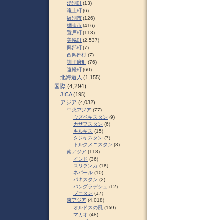
湧別町
(13)
滝上町
(6)
紋別市
(126)
網走市
(416)
置戸町
(113)
美幌町
(2,537)
興部町
(7)
西興部村
(7)
訓子府町
(76)
遠軽町
(60)
北海道人
(1,155)
国際
(4,294)
JICA
(195)
アジア
(4,032)
中央アジア
(77)
ウズベキスタン
(9)
カザフスタン
(6)
キルギス
(15)
タジキスタン
(7)
トルクメニスタン
(3)
南アジア
(118)
インド
(36)
スリランカ
(18)
ネパール
(10)
パキスタン
(2)
バングラデシュ
(12)
ブータン
(17)
東アジア
(4,018)
オルドスの風
(159)
マカオ
(48)