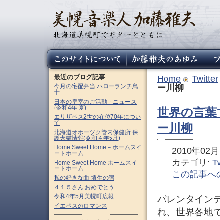
最近のブログ記事
Home
Twitter
今月の宅配弁当 ハローランチ鳥
ー川柳
十
日本の皇室のご活動・ニュース
(令和4年 夏)
世界の言葉
エリザベス2世の在位70年につい
て
ー川柳
北海道オホーツク管内保健所 保
護犬猫情報(令和４年5月)
Home Sweet Home – ホームスイ
2010年02月1
ートホーム
カテゴリ:
Tw
Home Sweet Home ホームスイ
ートホーム
この記事へ
私の好きな曲 埴生の宿
４１５さん おめでとう
令和4年5月美幌町広報
バレンタインデー（
イエペスのロマンス
れ、世界各地