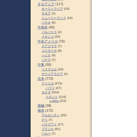
オセアニア
(117)
オーストラリア
(33)
サモア
(1)
ニュージーランド
(16)
パラオ
(8)
中南米
(45)
バルバドス
(2)
メキシコ
(20)
中央アメリカ
(75)
グアテマラ
(7)
コスタリカ
(9)
ハイチ
(4)
パナマ
(7)
中東
(55)
イスラエル
(18)
サウジアラビア
(4)
北米
(773)
アメリカ
(474)
ハワイ
(47)
カナダ
(304)
トロント
(224)
e-nikka
(223)
南極
(39)
南米
(172)
アルゼンチン
(32)
チリ
(7)
パラグアイ
(17)
ブラジル
(61)
ペルー
(7)