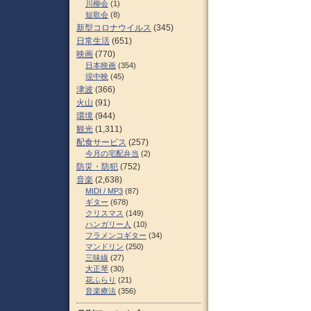
川柳会
(1)
短歌会
(8)
新型コロナウイルス
(345)
日常生活
(651)
映画
(770)
日本映画
(354)
現中映
(45)
津波
(366)
火山
(91)
環境
(944)
観光
(1,311)
配食サービス
(257)
今月の宅配弁当
(2)
防災・防犯
(752)
音楽
(2,638)
MIDI / MP3
(87)
ギター
(678)
クリスマス
(149)
ハンガリー人
(10)
フラメンコギター
(34)
マンドリン
(250)
三味線
(27)
大正琴
(30)
花ふらり
(21)
音楽療法
(356)