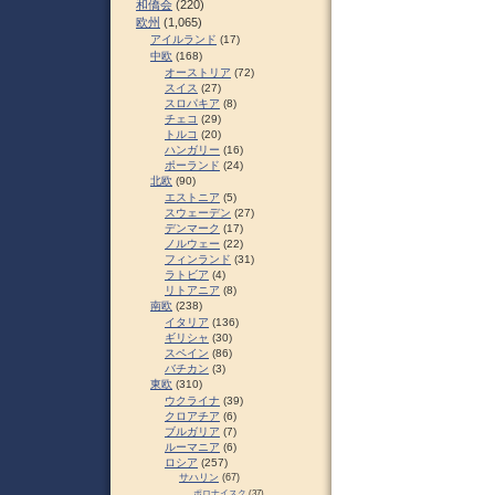
和僑会
(220)
欧州
(1,065)
アイルランド
(17)
中欧
(168)
オーストリア
(72)
スイス
(27)
スロパキア
(8)
チェコ
(29)
トルコ
(20)
ハンガリー
(16)
ポーランド
(24)
北欧
(90)
エストニア
(5)
スウェーデン
(27)
デンマーク
(17)
ノルウェー
(22)
フィンランド
(31)
ラトビア
(4)
リトアニア
(8)
南欧
(238)
イタリア
(136)
ギリシャ
(30)
スペイン
(86)
バチカン
(3)
東欧
(310)
ウクライナ
(39)
クロアチア
(6)
ブルガリア
(7)
ルーマニア
(6)
ロシア
(257)
サハリン
(67)
ポロナイスク
(37)