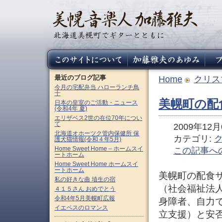
最近のブログ記事
Home
クリス
今月の宅配弁当 ハローランチ鳥
十
美幌町の配
日本の皇室のご活動・ニュース
(令和4年 夏)
エリザベス2世の在位70年につい
て
2009年12月0
北海道オホーツク管内保健所 保
カテゴリ:
護犬猫情報(令和４年5月)
Home Sweet Home – ホームスイ
この記事へ
ートホーム
Home Sweet Home ホームスイ
ートホーム
美幌町の配食
私の好きな曲 埴生の宿
（社会福祉法
４１５さん おめでとう
令和4年5月美幌町広報
身障者、自力
イエペスのロマンス
立支援）と安