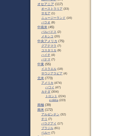
オセアニア
(117)
オーストラリア
(33)
サモア
(1)
ニュージーランド
(16)
パラオ
(8)
中南米
(45)
バルバドス
(2)
メキシコ
(20)
中央アメリカ
(75)
グアテマラ
(7)
コスタリカ
(9)
ハイチ
(4)
パナマ
(7)
中東
(55)
イスラエル
(18)
サウジアラビア
(4)
北米
(773)
アメリカ
(474)
ハワイ
(47)
カナダ
(304)
トロント
(224)
e-nikka
(223)
南極
(39)
南米
(172)
アルゼンチン
(32)
チリ
(7)
パラグアイ
(17)
ブラジル
(61)
ペルー
(7)