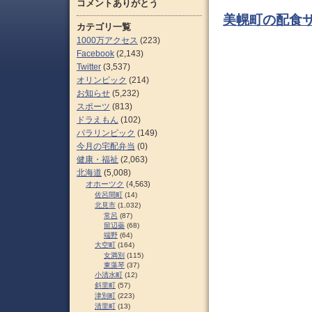
コメントありがとう
美幌町の配食サ
カテゴリ一覧
1000万アクセス
(223)
Facebook
(2,143)
Twitter
(3,537)
オリンピック
(214)
お知らせ
(5,232)
スポーツ
(813)
ドラえもん
(102)
パラリンピック
(149)
今月の宅配弁当
(0)
健康・福祉
(2,063)
北海道
(5,008)
オホーツク
(4,563)
佐呂間町
(14)
北見市
(1,032)
常呂
(87)
留辺蘂
(68)
端野
(64)
大空町
(164)
女満別
(115)
東藻琴
(37)
小清水町
(12)
斜里町
(57)
津別町
(223)
清里町
(13)