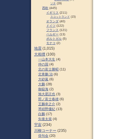
ソチ
(29)
西欧
(445)
イギリス
(211)
スコットランド
(15)
オランダ
(40)
ドイツ
(122)
フランス
(121)
ベルギー
(13)
ポルトガル
(5)
モナコ
(2)
地震
(1,015)
大相撲
(100)
一山本大生
(4)
仲の国
(4)
北の富士勝昭
(11)
北青鵬 治
(6)
大砂嵐
(6)
大鵬
(28)
御嶽海
(2)
旭大星託也
(3)
照ノ富士春雄
(6)
王鵬幸之介
(2)
琴紺野優紀
(13)
白鵬
(17)
矢後太規
(4)
宇宙
(234)
川柳コーナー
(235)
俳句会
(20)