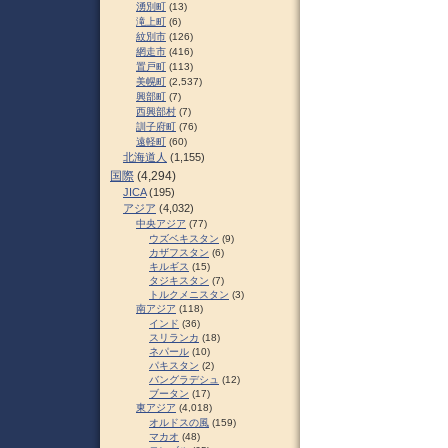
湧別町
(13)
滝上町
(6)
紋別市
(126)
網走市
(416)
置戸町
(113)
美幌町
(2,537)
興部町
(7)
西興部村
(7)
訓子府町
(76)
遠軽町
(60)
北海道人
(1,155)
国際
(4,294)
JICA
(195)
アジア
(4,032)
中央アジア
(77)
ウズベキスタン
(9)
カザフスタン
(6)
キルギス
(15)
タジキスタン
(7)
トルクメニスタン
(3)
南アジア
(118)
インド
(36)
スリランカ
(18)
ネパール
(10)
パキスタン
(2)
バングラデシュ
(12)
ブータン
(17)
東アジア
(4,018)
オルドスの風
(159)
マカオ
(48)