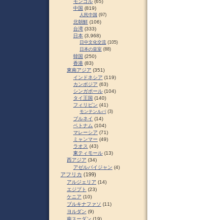
モンゴル
(65)
中国
(819)
人民中国
(97)
北朝鮮
(106)
台湾
(333)
日本
(3,968)
日中文化交流
(105)
日本の皇室
(88)
韓国
(250)
香港
(83)
東南アジア
(351)
インドネシア
(119)
カンボジア
(63)
シンガポール
(104)
タイ王国
(140)
フィリピン
(41)
モンテンルパ
(3)
ブルネイ
(14)
ベトナム
(104)
マレーシア
(71)
ミャンマー
(49)
ラオス
(43)
東ティモール
(13)
西アジア
(34)
アゼルバイジャン
(4)
アフリカ
(199)
アルジェリア
(14)
エジプト
(23)
ケニア
(10)
ブルキナファソ
(11)
ヨルダン
(9)
南スーダン
(19)