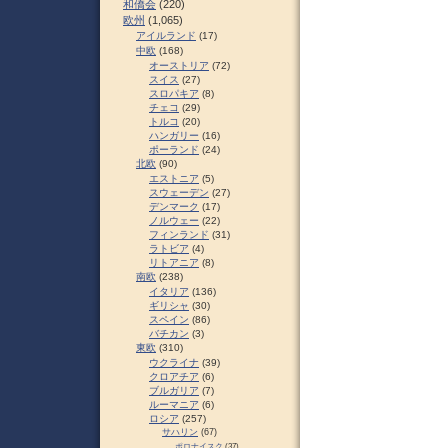
和僑会
(220)
欧州
(1,065)
アイルランド
(17)
中欧
(168)
オーストリア
(72)
スイス
(27)
スロパキア
(8)
チェコ
(29)
トルコ
(20)
ハンガリー
(16)
ポーランド
(24)
北欧
(90)
エストニア
(5)
スウェーデン
(27)
デンマーク
(17)
ノルウェー
(22)
フィンランド
(31)
ラトビア
(4)
リトアニア
(8)
南欧
(238)
イタリア
(136)
ギリシャ
(30)
スペイン
(86)
バチカン
(3)
東欧
(310)
ウクライナ
(39)
クロアチア
(6)
ブルガリア
(7)
ルーマニア
(6)
ロシア
(257)
サハリン
(67)
ポロナイスク
(37)