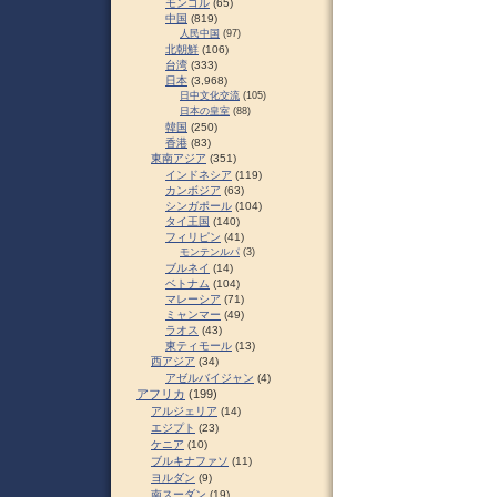
モンゴル
(65)
中国
(819)
人民中国
(97)
北朝鮮
(106)
台湾
(333)
日本
(3,968)
日中文化交流
(105)
日本の皇室
(88)
韓国
(250)
香港
(83)
東南アジア
(351)
インドネシア
(119)
カンボジア
(63)
シンガポール
(104)
タイ王国
(140)
フィリピン
(41)
モンテンルパ
(3)
ブルネイ
(14)
ベトナム
(104)
マレーシア
(71)
ミャンマー
(49)
ラオス
(43)
東ティモール
(13)
西アジア
(34)
アゼルバイジャン
(4)
アフリカ
(199)
アルジェリア
(14)
エジプト
(23)
ケニア
(10)
ブルキナファソ
(11)
ヨルダン
(9)
南スーダン
(19)