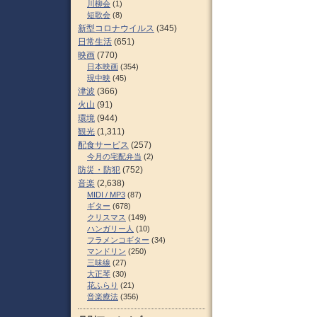
川柳会
(1)
短歌会
(8)
新型コロナウイルス
(345)
日常生活
(651)
映画
(770)
日本映画
(354)
現中映
(45)
津波
(366)
火山
(91)
環境
(944)
観光
(1,311)
配食サービス
(257)
今月の宅配弁当
(2)
防災・防犯
(752)
音楽
(2,638)
MIDI / MP3
(87)
ギター
(678)
クリスマス
(149)
ハンガリー人
(10)
フラメンコギター
(34)
マンドリン
(250)
三味線
(27)
大正琴
(30)
花ふらり
(21)
音楽療法
(356)