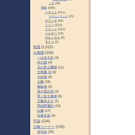
ソチ
(29)
西欧
(445)
イギリス
(211)
スコットランド
(15)
オランダ
(40)
ドイツ
(122)
フランス
(121)
ベルギー
(13)
ポルトガル
(5)
モナコ
(2)
地震
(1,015)
大相撲
(100)
一山本大生
(4)
仲の国
(4)
北の富士勝昭
(11)
北青鵬 治
(6)
大砂嵐
(6)
大鵬
(28)
御嶽海
(2)
旭大星託也
(3)
照ノ富士春雄
(6)
王鵬幸之介
(2)
琴紺野優紀
(13)
白鵬
(17)
矢後太規
(4)
宇宙
(234)
川柳コーナー
(235)
俳句会
(20)