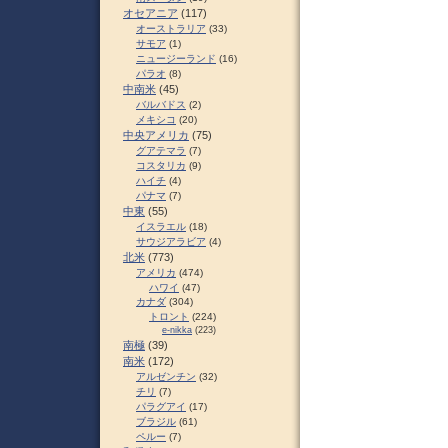
オセアニア
(117)
オーストラリア
(33)
サモア
(1)
ニュージーランド
(16)
パラオ
(8)
中南米
(45)
バルバドス
(2)
メキシコ
(20)
中央アメリカ
(75)
グアテマラ
(7)
コスタリカ
(9)
ハイチ
(4)
パナマ
(7)
中東
(55)
イスラエル
(18)
サウジアラビア
(4)
北米
(773)
アメリカ
(474)
ハワイ
(47)
カナダ
(304)
トロント
(224)
e-nikka
(223)
南極
(39)
南米
(172)
アルゼンチン
(32)
チリ
(7)
パラグアイ
(17)
ブラジル
(61)
ペルー
(7)