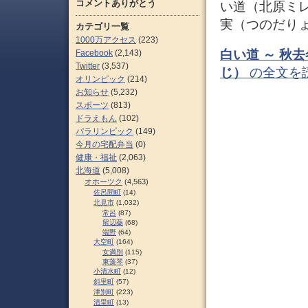
コメントありがとう
い道（北原ミ
実（つのだり
カテゴリ一覧
1000万アクセス
(223)
白い道 ～ 秋
Facebook
(2,143)
Twitter
(3,537)
じ）
の全文を
オリンピック
(214)
お知らせ
(5,232)
スポーツ
(813)
ドラえもん
(102)
パラリンピック
(149)
今月の宅配弁当
(0)
健康・福祉
(2,063)
北海道
(5,008)
オホーツク
(4,563)
佐呂間町
(14)
北見市
(1,032)
常呂
(87)
留辺蘂
(68)
端野
(64)
大空町
(164)
女満別
(115)
東藻琴
(37)
小清水町
(12)
斜里町
(57)
津別町
(223)
清里町
(13)