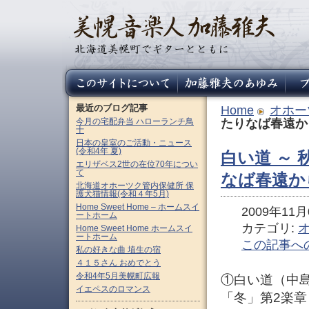
最近のブログ記事
Home
オホー
今月の宅配弁当 ハローランチ鳥
たりなば春遠か
十
日本の皇室のご活動・ニュース
(令和4年 夏)
白い道 ～
エリザベス2世の在位70年につい
て
なば春遠か
北海道オホーツク管内保健所 保
護犬猫情報(令和４年5月)
Home Sweet Home – ホームスイ
2009年11月0
ートホーム
カテゴリ:
Home Sweet Home ホームスイ
ートホーム
この記事へ
私の好きな曲 埴生の宿
４１５さん おめでとう
令和4年5月美幌町広報
①白い道（中
イエペスのロマンス
「冬」第2楽章