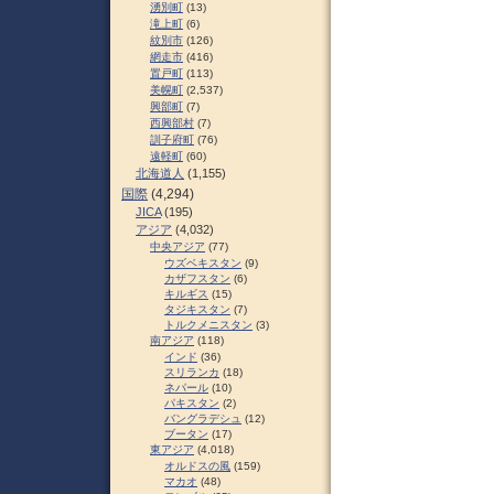
湧別町
(13)
滝上町
(6)
紋別市
(126)
網走市
(416)
置戸町
(113)
美幌町
(2,537)
興部町
(7)
西興部村
(7)
訓子府町
(76)
遠軽町
(60)
北海道人
(1,155)
国際
(4,294)
JICA
(195)
アジア
(4,032)
中央アジア
(77)
ウズベキスタン
(9)
カザフスタン
(6)
キルギス
(15)
タジキスタン
(7)
トルクメニスタン
(3)
南アジア
(118)
インド
(36)
スリランカ
(18)
ネパール
(10)
パキスタン
(2)
バングラデシュ
(12)
ブータン
(17)
東アジア
(4,018)
オルドスの風
(159)
マカオ
(48)