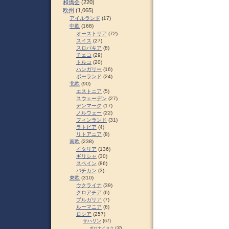
和僑会
(220)
欧州
(1,065)
アイルランド
(17)
中欧
(168)
オーストリア
(72)
スイス
(27)
スロパキア
(8)
チェコ
(29)
トルコ
(20)
ハンガリー
(16)
ポーランド
(24)
北欧
(90)
エストニア
(5)
スウェーデン
(27)
デンマーク
(17)
ノルウェー
(22)
フィンランド
(31)
ラトビア
(4)
リトアニア
(8)
南欧
(238)
イタリア
(136)
ギリシャ
(30)
スペイン
(86)
バチカン
(3)
東欧
(310)
ウクライナ
(39)
クロアチア
(6)
ブルガリア
(7)
ルーマニア
(6)
ロシア
(257)
サハリン
(67)
ポロナイスク
(37)