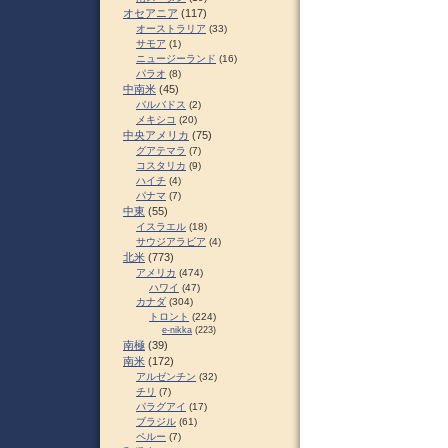
オセアニア
(117)
オーストラリア
(33)
サモア
(1)
ニュージーランド
(16)
パラオ
(8)
中南米
(45)
バルバドス
(2)
メキシコ
(20)
中央アメリカ
(75)
グアテマラ
(7)
コスタリカ
(9)
ハイチ
(4)
パナマ
(7)
中東
(55)
イスラエル
(18)
サウジアラビア
(4)
北米
(773)
アメリカ
(474)
ハワイ
(47)
カナダ
(304)
トロント
(224)
e-nikka
(223)
南極
(39)
南米
(172)
アルゼンチン
(32)
チリ
(7)
パラグアイ
(17)
ブラジル
(61)
ペルー
(7)