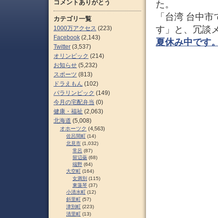
コメントありがとう
た。
「台湾 台中
カテゴリ一覧
す」と、冗談
1000万アクセス
(223)
Facebook
(2,143)
夏休み中です
Twitter
(3,537)
オリンピック
(214)
お知らせ
(5,232)
スポーツ
(813)
ドラえもん
(102)
パラリンピック
(149)
今月の宅配弁当
(0)
健康・福祉
(2,063)
北海道
(5,008)
オホーツク
(4,563)
佐呂間町
(14)
北見市
(1,032)
常呂
(87)
留辺蘂
(68)
端野
(64)
大空町
(164)
女満別
(115)
東藻琴
(37)
小清水町
(12)
斜里町
(57)
津別町
(223)
清里町
(13)