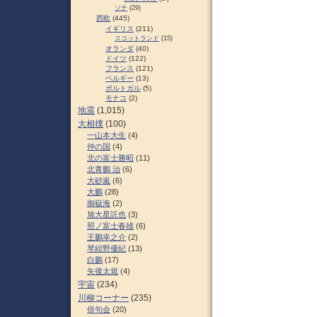
ソチ
(29)
西欧
(445)
イギリス
(211)
スコットランド
(15)
オランダ
(40)
ドイツ
(122)
フランス
(121)
ベルギー
(13)
ポルトガル
(5)
モナコ
(2)
地震
(1,015)
大相撲
(100)
一山本大生
(4)
仲の国
(4)
北の富士勝昭
(11)
北青鵬 治
(6)
大砂嵐
(6)
大鵬
(28)
御嶽海
(2)
旭大星託也
(3)
照ノ富士春雄
(6)
王鵬幸之介
(2)
琴紺野優紀
(13)
白鵬
(17)
矢後太規
(4)
宇宙
(234)
川柳コーナー
(235)
俳句会
(20)