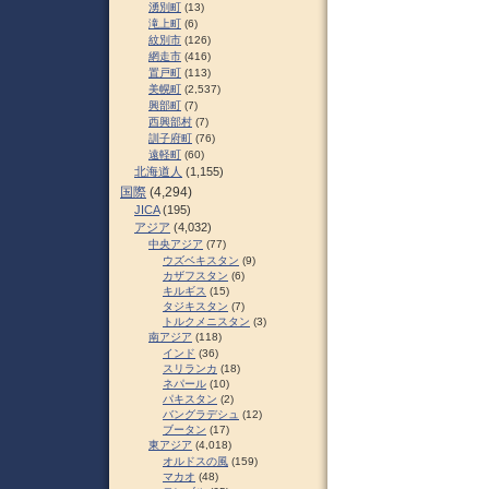
湧別町
(13)
滝上町
(6)
紋別市
(126)
網走市
(416)
置戸町
(113)
美幌町
(2,537)
興部町
(7)
西興部村
(7)
訓子府町
(76)
遠軽町
(60)
北海道人
(1,155)
国際
(4,294)
JICA
(195)
アジア
(4,032)
中央アジア
(77)
ウズベキスタン
(9)
カザフスタン
(6)
キルギス
(15)
タジキスタン
(7)
トルクメニスタン
(3)
南アジア
(118)
インド
(36)
スリランカ
(18)
ネパール
(10)
パキスタン
(2)
バングラデシュ
(12)
ブータン
(17)
東アジア
(4,018)
オルドスの風
(159)
マカオ
(48)