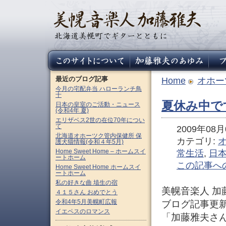
最近のブログ記事
Home
オホー
今月の宅配弁当 ハローランチ鳥
十
夏休み中で
日本の皇室のご活動・ニュース
(令和4年 夏)
エリザベス2世の在位70年につい
て
2009年08月0
北海道オホーツク管内保健所 保
カテゴリ:
護犬猫情報(令和４年5月)
Home Sweet Home – ホームスイ
常生活
,
日
ートホーム
この記事へ
Home Sweet Home ホームスイ
ートホーム
私の好きな曲 埴生の宿
美幌音楽人 
４１５さん おめでとう
令和4年5月美幌町広報
ブログ記事更
イエペスのロマンス
「加藤雅夫さ