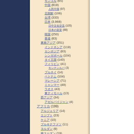
モンゴル
(65)
中国
(819)
人民中国
(97)
北朝鮮
(106)
台湾
(333)
日本
(3,968)
日中文化交流
(105)
日本の皇室
(88)
韓国
(250)
香港
(83)
東南アジア
(351)
インドネシア
(119)
カンボジア
(63)
シンガポール
(104)
タイ王国
(140)
フィリピン
(41)
モンテンルパ
(3)
ブルネイ
(14)
ベトナム
(104)
マレーシア
(71)
ミャンマー
(49)
ラオス
(43)
東ティモール
(13)
西アジア
(34)
アゼルバイジャン
(4)
アフリカ
(199)
アルジェリア
(14)
エジプト
(23)
ケニア
(10)
ブルキナファソ
(11)
ヨルダン
(9)
南スーダン
(19)