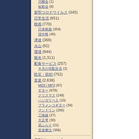
川柳会
(1)
短歌会
(8)
新型コロナウイルス
(345)
日常生活
(651)
映画
(770)
日本映画
(354)
現中映
(45)
津波
(366)
火山
(91)
環境
(944)
観光
(1,311)
配食サービス
(257)
今月の宅配弁当
(2)
防災・防犯
(752)
音楽
(2,638)
MIDI / MP3
(87)
ギター
(678)
クリスマス
(149)
ハンガリー人
(10)
フラメンコギター
(34)
マンドリン
(250)
三味線
(27)
大正琴
(30)
花ふらり
(21)
音楽療法
(356)