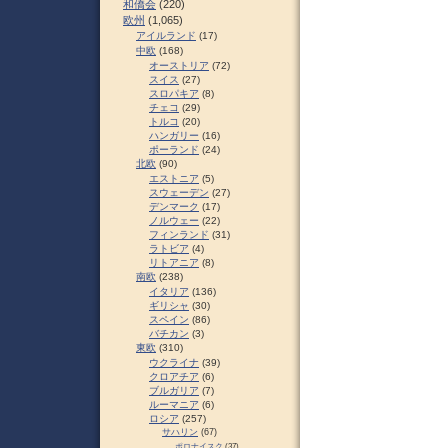
和僑会
(220)
欧州
(1,065)
アイルランド
(17)
中欧
(168)
オーストリア
(72)
スイス
(27)
スロパキア
(8)
チェコ
(29)
トルコ
(20)
ハンガリー
(16)
ポーランド
(24)
北欧
(90)
エストニア
(5)
スウェーデン
(27)
デンマーク
(17)
ノルウェー
(22)
フィンランド
(31)
ラトビア
(4)
リトアニア
(8)
南欧
(238)
イタリア
(136)
ギリシャ
(30)
スペイン
(86)
バチカン
(3)
東欧
(310)
ウクライナ
(39)
クロアチア
(6)
ブルガリア
(7)
ルーマニア
(6)
ロシア
(257)
サハリン
(67)
ポロナイスク
(37)