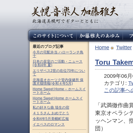
最近のブログ記事
Home
Twitter
今月の宅配弁当 ハローランチ鳥
十
Toru Takem
日本の皇室のご活動・ニュース
(令和4年 夏)
エリザベス2世の在位70年につい
て
2009年06月0
北海道オホーツク管内保健所 保
カテゴリ:
Tw
護犬猫情報(令和４年5月)
Home Sweet Home – ホームスイ
この記事へ
ートホーム
Home Sweet Home ホームスイ
ートホーム
「武満徹作曲賞
私の好きな曲 埴生の宿
東京オペラシ
４１５さん おめでとう
令和4年5月美幌町広報
ッヘンマン、
イエペスのロマンス
団）