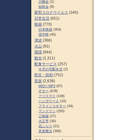
川柳会
(1)
短歌会
(8)
新型コロナウイルス
(345)
日常生活
(651)
映画
(770)
日本映画
(354)
現中映
(45)
津波
(366)
火山
(91)
環境
(944)
観光
(1,311)
配食サービス
(257)
今月の宅配弁当
(2)
防災・防犯
(752)
音楽
(2,638)
MIDI / MP3
(87)
ギター
(678)
クリスマス
(149)
ハンガリー人
(10)
フラメンコギター
(34)
マンドリン
(250)
三味線
(27)
大正琴
(30)
花ふらり
(21)
音楽療法
(356)