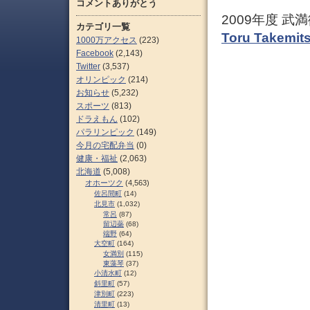
コメントありがとう
2009年度 
カテゴリ一覧
Toru Takemit
1000万アクセス
(223)
Facebook
(2,143)
Twitter
(3,537)
オリンピック
(214)
お知らせ
(5,232)
スポーツ
(813)
ドラえもん
(102)
パラリンピック
(149)
今月の宅配弁当
(0)
健康・福祉
(2,063)
北海道
(5,008)
オホーツク
(4,563)
佐呂間町
(14)
北見市
(1,032)
常呂
(87)
留辺蘂
(68)
端野
(64)
大空町
(164)
女満別
(115)
東藻琴
(37)
小清水町
(12)
斜里町
(57)
津別町
(223)
清里町
(13)