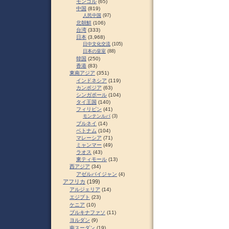
モンゴル
(65)
中国
(819)
人民中国
(97)
北朝鮮
(106)
台湾
(333)
日本
(3,968)
日中文化交流
(105)
日本の皇室
(88)
韓国
(250)
香港
(83)
東南アジア
(351)
インドネシア
(119)
カンボジア
(63)
シンガポール
(104)
タイ王国
(140)
フィリピン
(41)
モンテンルパ
(3)
ブルネイ
(14)
ベトナム
(104)
マレーシア
(71)
ミャンマー
(49)
ラオス
(43)
東ティモール
(13)
西アジア
(34)
アゼルバイジャン
(4)
アフリカ
(199)
アルジェリア
(14)
エジプト
(23)
ケニア
(10)
ブルキナファソ
(11)
ヨルダン
(9)
南スーダン
(19)