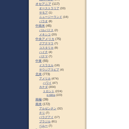
オセアニア
(117)
オーストラリア
(33)
サモア
(1)
ニュージーランド
(16)
パラオ
(8)
中南米
(45)
バルバドス
(2)
メキシコ
(20)
中央アメリカ
(75)
グアテマラ
(7)
コスタリカ
(9)
ハイチ
(4)
パナマ
(7)
中東
(55)
イスラエル
(18)
サウジアラビア
(4)
北米
(773)
アメリカ
(474)
ハワイ
(47)
カナダ
(304)
トロント
(224)
e-nikka
(223)
南極
(39)
南米
(172)
アルゼンチン
(32)
チリ
(7)
パラグアイ
(17)
ブラジル
(61)
ペルー
(7)