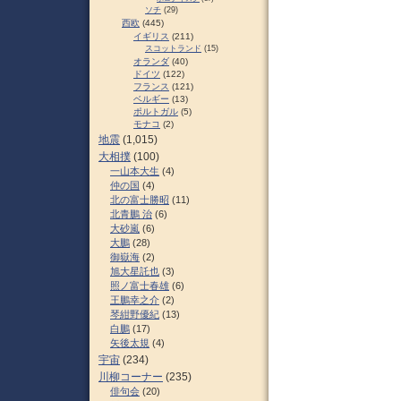
ソチ
(29)
西欧
(445)
イギリス
(211)
スコットランド
(15)
オランダ
(40)
ドイツ
(122)
フランス
(121)
ベルギー
(13)
ポルトガル
(5)
モナコ
(2)
地震
(1,015)
大相撲
(100)
一山本大生
(4)
仲の国
(4)
北の富士勝昭
(11)
北青鵬 治
(6)
大砂嵐
(6)
大鵬
(28)
御嶽海
(2)
旭大星託也
(3)
照ノ富士春雄
(6)
王鵬幸之介
(2)
琴紺野優紀
(13)
白鵬
(17)
矢後太規
(4)
宇宙
(234)
川柳コーナー
(235)
俳句会
(20)