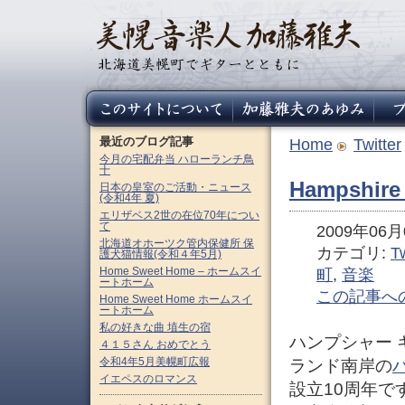
最近のブログ記事
Home
Twitter
今月の宅配弁当 ハローランチ鳥
十
Hampshire
日本の皇室のご活動・ニュース
(令和4年 夏)
エリザベス2世の在位70年につい
て
2009年06月0
北海道オホーツク管内保健所 保
カテゴリ:
Tw
護犬猫情報(令和４年5月)
Home Sweet Home – ホームスイ
町
,
音楽
ートホーム
この記事へ
Home Sweet Home ホームスイ
ートホーム
私の好きな曲 埴生の宿
ハンプシャー
４１５さん おめでとう
令和4年5月美幌町広報
ランド南岸の
イエペスのロマンス
設立10周年