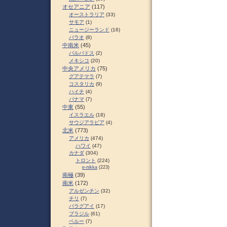
オセアニア
(117)
オーストラリア
(33)
サモア
(1)
ニュージーランド
(16)
パラオ
(8)
中南米
(45)
バルバドス
(2)
メキシコ
(20)
中央アメリカ
(75)
グアテマラ
(7)
コスタリカ
(9)
ハイチ
(4)
パナマ
(7)
中東
(55)
イスラエル
(18)
サウジアラビア
(4)
北米
(773)
アメリカ
(474)
ハワイ
(47)
カナダ
(304)
トロント
(224)
e-nikka
(223)
南極
(39)
南米
(172)
アルゼンチン
(32)
チリ
(7)
パラグアイ
(17)
ブラジル
(61)
ペルー
(7)