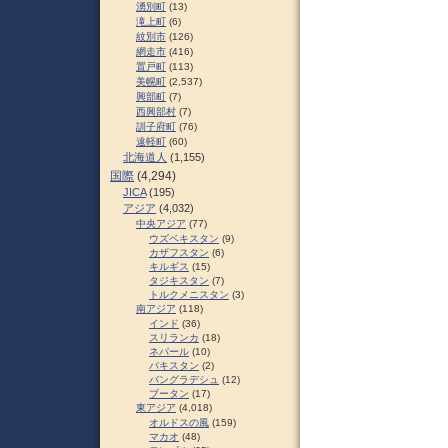
湧別町
(13)
滝上町
(6)
紋別市
(126)
網走市
(416)
置戸町
(113)
美幌町
(2,537)
興部町
(7)
西興部村
(7)
訓子府町
(76)
遠軽町
(60)
北海道人
(1,155)
国際
(4,294)
JICA
(195)
アジア
(4,032)
中央アジア
(77)
ウズベキスタン
(9)
カザフスタン
(6)
キルギス
(15)
タジキスタン
(7)
トルクメニスタン
(3)
南アジア
(118)
インド
(36)
スリランカ
(18)
ネパール
(10)
パキスタン
(2)
バングラデシュ
(12)
ブータン
(17)
東アジア
(4,018)
オルドスの風
(159)
マカオ
(48)