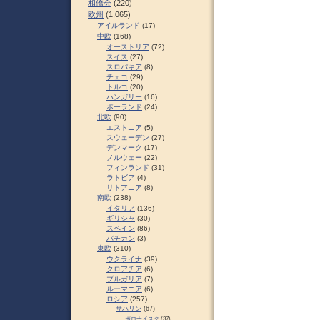
和僑会
(220)
欧州
(1,065)
アイルランド
(17)
中欧
(168)
オーストリア
(72)
スイス
(27)
スロパキア
(8)
チェコ
(29)
トルコ
(20)
ハンガリー
(16)
ポーランド
(24)
北欧
(90)
エストニア
(5)
スウェーデン
(27)
デンマーク
(17)
ノルウェー
(22)
フィンランド
(31)
ラトビア
(4)
リトアニア
(8)
南欧
(238)
イタリア
(136)
ギリシャ
(30)
スペイン
(86)
バチカン
(3)
東欧
(310)
ウクライナ
(39)
クロアチア
(6)
ブルガリア
(7)
ルーマニア
(6)
ロシア
(257)
サハリン
(67)
ポロナイスク
(37)