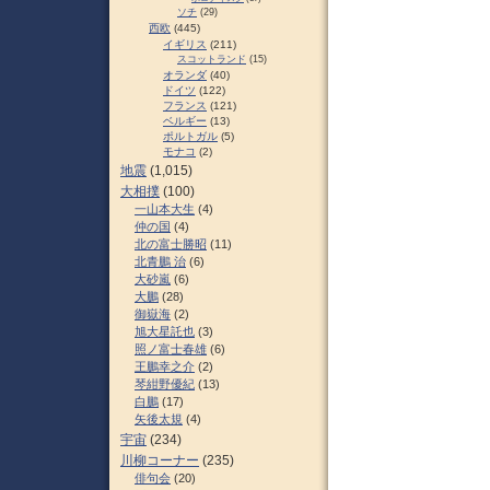
ソチ
(29)
西欧
(445)
イギリス
(211)
スコットランド
(15)
オランダ
(40)
ドイツ
(122)
フランス
(121)
ベルギー
(13)
ポルトガル
(5)
モナコ
(2)
地震
(1,015)
大相撲
(100)
一山本大生
(4)
仲の国
(4)
北の富士勝昭
(11)
北青鵬 治
(6)
大砂嵐
(6)
大鵬
(28)
御嶽海
(2)
旭大星託也
(3)
照ノ富士春雄
(6)
王鵬幸之介
(2)
琴紺野優紀
(13)
白鵬
(17)
矢後太規
(4)
宇宙
(234)
川柳コーナー
(235)
俳句会
(20)