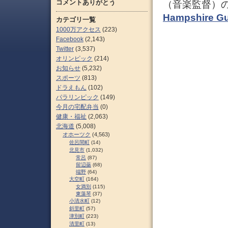
コメントありがとう
（音楽監督）
Hampshire Gu
カテゴリ一覧
1000万アクセス
(223)
Facebook
(2,143)
Twitter
(3,537)
オリンピック
(214)
お知らせ
(5,232)
スポーツ
(813)
ドラえもん
(102)
パラリンピック
(149)
今月の宅配弁当
(0)
健康・福祉
(2,063)
北海道
(5,008)
オホーツク
(4,563)
佐呂間町
(14)
北見市
(1,032)
常呂
(87)
留辺蘂
(68)
端野
(64)
大空町
(164)
女満別
(115)
東藻琴
(37)
小清水町
(12)
斜里町
(57)
津別町
(223)
清里町
(13)