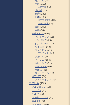
モンゴル
(65)
中国
(819)
人民中国
(97)
北朝鮮
(106)
台湾
(333)
日本
(3,968)
日中文化交流
(105)
日本の皇室
(88)
韓国
(250)
香港
(83)
東南アジア
(351)
インドネシア
(119)
カンボジア
(63)
シンガポール
(104)
タイ王国
(140)
フィリピン
(41)
モンテンルパ
(3)
ブルネイ
(14)
ベトナム
(104)
マレーシア
(71)
ミャンマー
(49)
ラオス
(43)
東ティモール
(13)
西アジア
(34)
アゼルバイジャン
(4)
アフリカ
(199)
アルジェリア
(14)
エジプト
(23)
ケニア
(10)
ブルキナファソ
(11)
ヨルダン
(9)
南スーダン
(19)