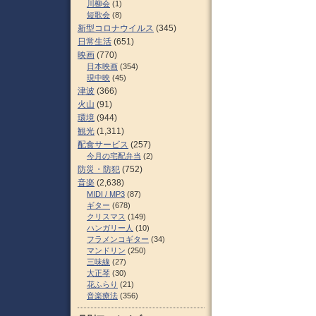
川柳会
(1)
短歌会
(8)
新型コロナウイルス
(345)
日常生活
(651)
映画
(770)
日本映画
(354)
現中映
(45)
津波
(366)
火山
(91)
環境
(944)
観光
(1,311)
配食サービス
(257)
今月の宅配弁当
(2)
防災・防犯
(752)
音楽
(2,638)
MIDI / MP3
(87)
ギター
(678)
クリスマス
(149)
ハンガリー人
(10)
フラメンコギター
(34)
マンドリン
(250)
三味線
(27)
大正琴
(30)
花ふらり
(21)
音楽療法
(356)