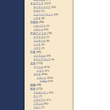
オセアニア
(117)
オーストラリア
(33)
サモア
(1)
ニュージーランド
(16)
パラオ
(8)
中南米
(45)
バルバドス
(2)
メキシコ
(20)
中央アメリカ
(75)
グアテマラ
(7)
コスタリカ
(9)
ハイチ
(4)
パナマ
(7)
中東
(55)
イスラエル
(18)
サウジアラビア
(4)
北米
(773)
アメリカ
(474)
ハワイ
(47)
カナダ
(304)
トロント
(224)
e-nikka
(223)
南極
(39)
南米
(172)
アルゼンチン
(32)
チリ
(7)
パラグアイ
(17)
ブラジル
(61)
ペルー
(7)