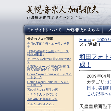
最近のブログ記事
Home
100
今月の宅配弁当 ハローランチ鳥
ス」達成！
十
日本の皇室のご活動・ニュース
(令和4年 夏)
和田フォト
エリザベス2世の在位70年につい
て
成！
北海道オホーツク管内保健所 保
護犬猫情報(令和４年5月)
Home Sweet Home – ホームスイ
2009年04月1
ートホーム
カテゴリ:
1
Home Sweet Home ホームスイ
ートホーム
日本
,
美幌
私の好きな曲 埴生の宿
この記事へ
４１５さん おめでとう
令和4年5月美幌町広報
イエペスのロマンス
天皇皇后両陛