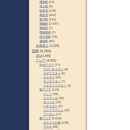
湧別町
(13)
滝上町
(6)
紋別市
(126)
網走市
(416)
置戸町
(113)
美幌町
(2,537)
興部町
(7)
西興部村
(7)
訓子府町
(76)
遠軽町
(60)
北海道人
(1,155)
国際
(4,294)
JICA
(195)
アジア
(4,032)
中央アジア
(77)
ウズベキスタン
(9)
カザフスタン
(6)
キルギス
(15)
タジキスタン
(7)
トルクメニスタン
(3)
南アジア
(118)
インド
(36)
スリランカ
(18)
ネパール
(10)
パキスタン
(2)
バングラデシュ
(12)
ブータン
(17)
東アジア
(4,018)
オルドスの風
(159)
マカオ
(48)