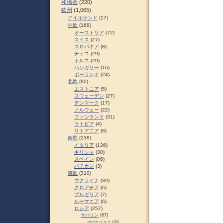
和僑会
(220)
欧州
(1,065)
アイルランド
(17)
中欧
(168)
オーストリア
(72)
スイス
(27)
スロパキア
(8)
チェコ
(29)
トルコ
(20)
ハンガリー
(16)
ポーランド
(24)
北欧
(90)
エストニア
(5)
スウェーデン
(27)
デンマーク
(17)
ノルウェー
(22)
フィンランド
(31)
ラトビア
(4)
リトアニア
(8)
南欧
(238)
イタリア
(136)
ギリシャ
(30)
スペイン
(86)
バチカン
(3)
東欧
(310)
ウクライナ
(39)
クロアチア
(6)
ブルガリア
(7)
ルーマニア
(6)
ロシア
(257)
サハリン
(67)
ポロナイスク
(37)