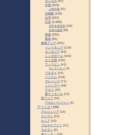
モンゴル
(65)
中国
(819)
人民中国
(97)
北朝鮮
(106)
台湾
(333)
日本
(3,968)
日中文化交流
(105)
日本の皇室
(88)
韓国
(250)
香港
(83)
東南アジア
(351)
インドネシア
(119)
カンボジア
(63)
シンガポール
(104)
タイ王国
(140)
フィリピン
(41)
モンテンルパ
(3)
ブルネイ
(14)
ベトナム
(104)
マレーシア
(71)
ミャンマー
(49)
ラオス
(43)
東ティモール
(13)
西アジア
(34)
アゼルバイジャン
(4)
アフリカ
(199)
アルジェリア
(14)
エジプト
(23)
ケニア
(10)
ブルキナファソ
(11)
ヨルダン
(9)
南スーダン
(19)