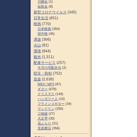
川柳会
(1)
短歌会
(8)
新型コロナウイルス
(345)
日常生活
(651)
映画
(770)
日本映画
(354)
現中映
(45)
津波
(366)
火山
(91)
環境
(944)
観光
(1,311)
配食サービス
(257)
今月の宅配弁当
(2)
防災・防犯
(752)
音楽
(2,638)
MIDI / MP3
(87)
ギター
(678)
クリスマス
(149)
ハンガリー人
(10)
フラメンコギター
(34)
マンドリン
(250)
三味線
(27)
大正琴
(30)
花ふらり
(21)
音楽療法
(356)