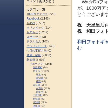
コメントありがとう
「Wa☆Daフ
が、1000万
カテゴリ一覧
とうございま
1000万アクセス
(223)
Facebook
(2,143)
Twitter
(3,537)
祝 天皇皇后両
オリンピック
(214)
祝 和田フォト
お知らせ
(5,232)
スポーツ
(813)
和田フォトギャ
ドラえもん
(102)
パラリンピック
(149)
む
今月の宅配弁当
(0)
健康・福祉
(2,063)
北海道
(5,008)
オホーツク
(4,563)
佐呂間町
(14)
北見市
(1,032)
常呂
(87)
留辺蘂
(68)
端野
(64)
大空町
(164)
女満別
(115)
東藻琴
(37)
小清水町
(12)
斜里町
(57)
津別町
(223)
清里町
(13)