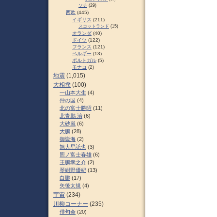
ソチ
(29)
西欧
(445)
イギリス
(211)
スコットランド
(15)
オランダ
(40)
ドイツ
(122)
フランス
(121)
ベルギー
(13)
ポルトガル
(5)
モナコ
(2)
地震
(1,015)
大相撲
(100)
一山本大生
(4)
仲の国
(4)
北の富士勝昭
(11)
北青鵬 治
(6)
大砂嵐
(6)
大鵬
(28)
御嶽海
(2)
旭大星託也
(3)
照ノ富士春雄
(6)
王鵬幸之介
(2)
琴紺野優紀
(13)
白鵬
(17)
矢後太規
(4)
宇宙
(234)
川柳コーナー
(235)
俳句会
(20)