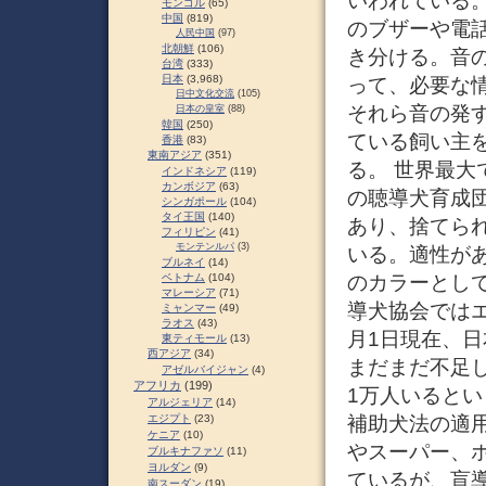
いわれている
モンゴル
(65)
中国
(819)
のブザーや電
人民中国
(97)
北朝鮮
(106)
き分ける。音
台湾
(333)
日本
(3,968)
って、必要な
日中文化交流
(105)
それら音の発
日本の皇室
(88)
韓国
(250)
ている飼い主
香港
(83)
東南アジア
(351)
る。 世界最
インドネシア
(119)
カンボジア
(63)
の聴導犬育成団体
シンガポール
(104)
タイ王国
(140)
あり、捨てら
フィリピン
(41)
モンテンルパ
(3)
いる。適性が
ブルネイ
(14)
のカラーとし
ベトナム
(104)
マレーシア
(71)
導犬協会ではエ
ミャンマー
(49)
ラオス
(43)
月1日現在、日
東ティモール
(13)
西アジア
(34)
まだまだ不足
アゼルバイジャン
(4)
アフリカ
(199)
1万人いるとい
アルジェリア
(14)
補助犬法の適
エジプト
(23)
ケニア
(10)
やスーパー、
ブルキナファソ
(11)
ヨルダン
(9)
ているが、盲
南スーダン
(19)