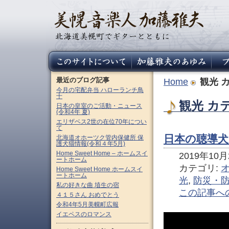
最近のブログ記事
Home
観光
カ
今月の宅配弁当 ハローランチ鳥
十
観光 カ
日本の皇室のご活動・ニュース
(令和4年 夏)
エリザベス2世の在位70年につい
て
日本の聴導
北海道オホーツク管内保健所 保
護犬猫情報(令和４年5月)
Home Sweet Home – ホームスイ
2019年10月2
ートホーム
カテゴリ:
Home Sweet Home ホームスイ
ートホーム
光
,
防災・
私の好きな曲 埴生の宿
この記事へ
４１５さん おめでとう
令和4年5月美幌町広報
イエペスのロマンス