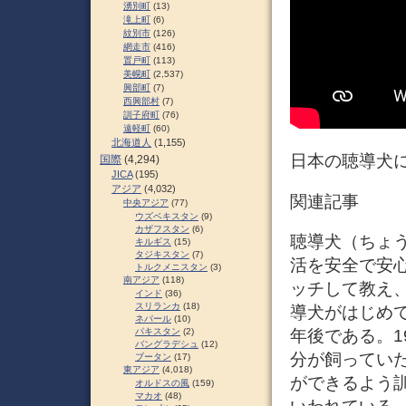
湧別町
(13)
滝上町
(6)
紋別市
(126)
網走市
(416)
置戸町
(113)
美幌町
(2,537)
興部町
(7)
西興部村
(7)
訓子府町
(76)
遠軽町
(60)
北海道人
(1,155)
日本の聴導犬
国際
(4,294)
JICA
(195)
アジア
(4,032)
関連記事
中央アジア
(77)
ウズベキスタン
(9)
カザフスタン
(6)
聴導犬（ちょうど
キルギス
(15)
タジキスタン
(7)
活を安全で安
トルクメニスタン
(3)
南アジア
(118)
ッチして教え、
インド
(36)
スリランカ
(18)
導犬がはじめて
ネパール
(10)
年後である。1
パキスタン
(2)
バングラデシュ
(12)
分が飼ってい
ブータン
(17)
東アジア
(4,018)
ができるよう
オルドスの風
(159)
マカオ
(48)