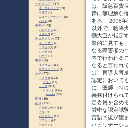
オセアニア
(117)
は、阪急百貨
オーストラリア
(33)
律に無理解な
サモア
(1)
ニュージーランド
(16)
ある。 200
パラオ
(8)
中南米
(45)
以外で、聴導
バルバドス
(2)
働大臣が指定
メキシコ
(20)
中央アメリカ
(75)
際的に見ても
グアテマラ
(7)
コスタリカ
(9)
なる障害者の
ハイチ
(4)
パナマ
(7)
内で行われる
中東
(55)
なると言われ
イスラエル
(18)
サウジアラビア
(4)
は、盲導犬育
北米
(773)
アメリカ
(474)
認定において
ハワイ
(47)
に、医師（特
カナダ
(304)
トロント
(224)
義務付けられ
e-nikka
(223)
南極
(39)
定委員を含め
南米
(172)
アルゼンチン
(32)
厳密な認定試
チリ
(7)
言語回復が望
パラグアイ
(17)
ブラジル
(61)
ハビリテーシ
ペルー
(7)