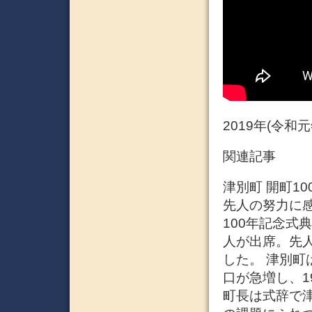
2019年(令和
関連記事
津別町 開町10
先人の努力に感
100年記念式
人が出席。先
した。 津別町
口が急増し、1
町長は式辞で