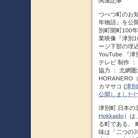
関連記事
つべつ町のお知
年物語』を公開
別町開町100
業映像『津別1
ージ下部の埋
YouTube 『
テレビ 制作 
協力 ： 北網
HORANER
カマサコ (
津別
公開しました(
津別町 日本の
Hokkaido
）は
る町である。
味は「二つの