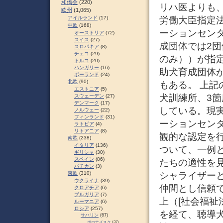
和僑会
(220)
リハ医よりも
欧州
(1,065)
労働大臣指定
アイルランド
(17)
中欧
(168)
ーションセン
オーストリア
(72)
スイス
(27)
成団体では2団
スロパキア
(8)
チェコ
(29)
のみ））が指
トルコ
(20)
ハンガリー
(16)
助犬育成団体
ポーランド
(24)
北欧
(90)
もある。 上記
エストニア
(5)
犬訓練所、3
スウェーデン
(27)
デンマーク
(17)
している。現
ノルウェー
(22)
フィンランド
(31)
ーションセン
ラトビア
(4)
リトアニア
(8)
観的な認定を
南欧
(238)
イタリア
(136)
ついて、一例
ギリシャ
(30)
スペイン
(86)
たちの適性を
バチカン
(3)
シャライザー
東欧
(310)
ウクライナ
(39)
仲間とし信頼
クロアチア
(6)
ブルガリア
(7)
上（[社会福祉
ルーマニア
(6)
ロシア
(257)
を経て、聴導
サハリン
(67)
ポロナイスク
(37)