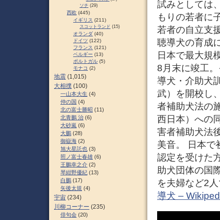
試みとしては
ソチ
(29)
西欧
(445)
もりの若者に
イギリス
(211)
スコットランド
(15)
若者の自立支
オランダ
(40)
聴導犬の育成に
ドイツ
(122)
フランス
(121)
日本で最大規模
ベルギー
(13)
ポルトガル
(5)
8月末に竣工。
モナコ
(2)
地震
(1,015)
導犬・介助犬
大相撲
(100)
武）を開校し、
一山本大生
(4)
仲の国
(4)
者補助犬法の施
北の富士勝昭
(11)
西日本）への
北青鵬 治
(6)
大砂嵐
(6)
害者補助犬法
大鵬
(28)
御嶽海
(2)
美音。 日本で
旭大星託也
(3)
認定を受けた方
照ノ富士春雄
(6)
王鵬幸之介
(2)
助犬団体の国際
琴紺野優紀
(13)
白鵬
(17)
を夫婦など2人
矢後太規
(4)
導犬 – Wikiped
宇宙
(234)
川柳コーナー
(235)
俳句会
(20)