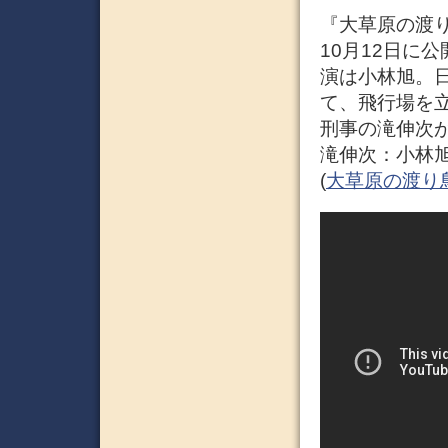
『大草原の渡り
10月12日に
演は小林旭。日
て、飛行場を
刑事の滝伸次が
滝伸次：小林旭
(
大草原の渡り鳥 –