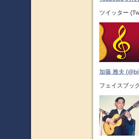
ツイッター (Twit
加藤 雅夫 (@bihor
フェイスブック (