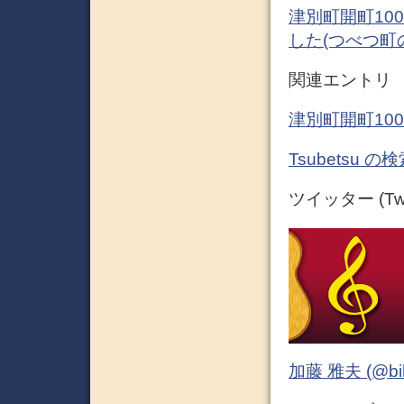
津別町開町10
した(つべつ町
関連エントリ
津別町開町10
Tsubetsu 
ツイッター (Twit
加藤 雅夫 (@bihor