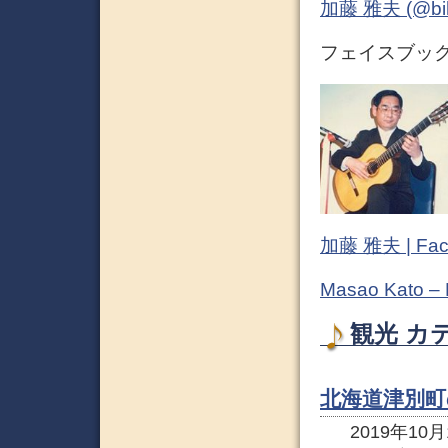
加藤 雅夫 (@bihor
フェイスブック (
加藤 雅夫 | Fac
Masao Kato –
観光 カ
北海道津別町の 
2019年10月1