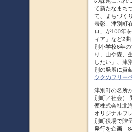
の課題にふれ
て新たなまちづ
て、まちづくり
表彰。津別町
ロ」が100年
ィア」など2曲
別小学校6年
り、山や森、
したい」、津
別の発展に貢献
ツクのフリー
津別町の名所がオ
別町／社会） 開
便株式会社北
オリジナルフ
別町役場で贈呈
発行を企画。8