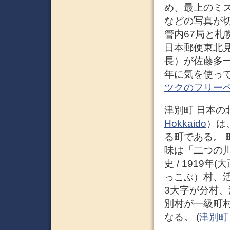
め、最上のミ
などの写真が切
管内67局と札
日本郵便東北
長）が佐藤多一
年に気を使って
ツクのフリー
津別町 日本の
Hokkaido
）は
る町である。
味は「二つの
史 / 1919
っこぶ）村、
3大字が分村、
別村が一級町村
なる。 (
津別町 –