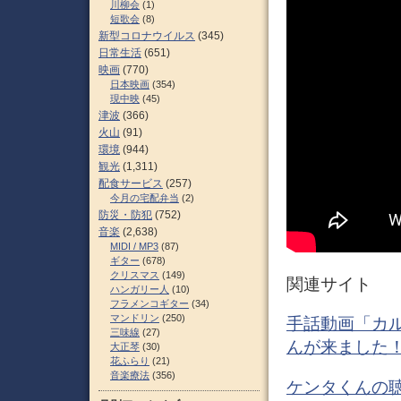
川柳会
(1)
短歌会
(8)
新型コロナウイルス
(345)
日常生活
(651)
映画
(770)
日本映画
(354)
現中映
(45)
津波
(366)
火山
(91)
環境
(944)
観光
(1,311)
配食サービス
(257)
今月の宅配弁当
(2)
防災・防犯
(752)
音楽
(2,638)
MIDI / MP3
(87)
ギター
(678)
クリスマス
(149)
関連サイト
ハンガリー人
(10)
フラメンコギター
(34)
マンドリン
(250)
手話動画「カ
三味線
(27)
んが来ました！
大正琴
(30)
花ふらり
(21)
音楽療法
(356)
ケンタくんの聴