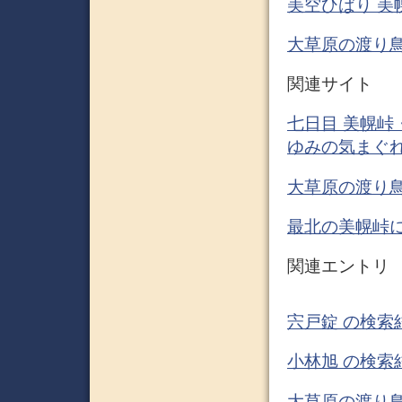
美空ひばり 美幌
大草原の渡り鳥。 
関連サイト
七日目 美幌峠
ゆみの気まぐれD
大草原の渡り鳥
最北の美幌峠に立ち
関連エントリ
宍戸錠 の検索
小林旭 の検索
大草原の渡り鳥