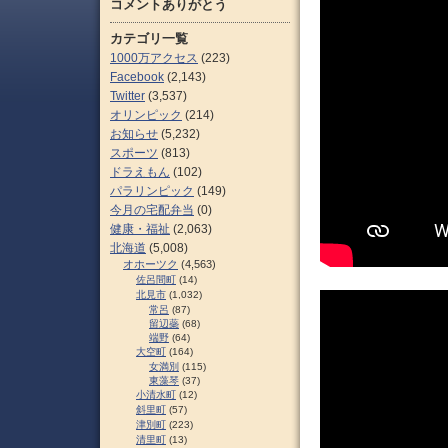
コメントありがとう
カテゴリ一覧
1000万アクセス
(223)
Facebook
(2,143)
Twitter
(3,537)
オリンピック
(214)
お知らせ
(5,232)
スポーツ
(813)
ドラえもん
(102)
パラリンピック
(149)
今月の宅配弁当
(0)
健康・福祉
(2,063)
北海道
(5,008)
オホーツク
(4,563)
佐呂間町
(14)
北見市
(1,032)
常呂
(87)
留辺蘂
(68)
端野
(64)
大空町
(164)
女満別
(115)
東藻琴
(37)
小清水町
(12)
斜里町
(57)
津別町
(223)
清里町
(13)