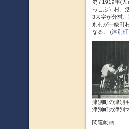
史 / 1919
っこぶ）村、
3大字が分村、
別村が一級町村
なる。 (
津別町 –
津別町の津別ギ
津別町の津別マ
関連動画