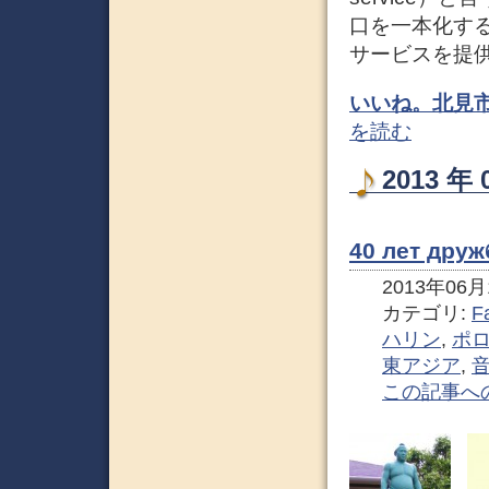
口を一本化す
サービスを提
いいね。北見市ホ
を読む
2013 
40 лет д
2013年06月1
カテゴリ:
F
ハリン
,
ポ
東アジア
,
この記事へ