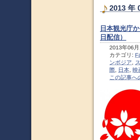
2013 
日本観光庁か
日配信）
2013年06月1
カテゴリ:
F
ンボジア
,
際
,
日本
,
映
この記事へ