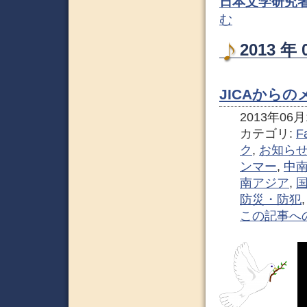
日本文学研究
む
2013 
JICAからの
2013年06月1
カテゴリ:
F
ク
,
お知ら
ンマー
,
中
南アジア
,
防災・防犯
この記事へ