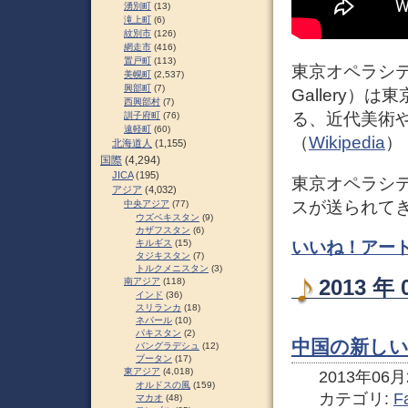
湧別町
(13)
滝上町
(6)
紋別市
(126)
網走市
(416)
置戸町
(113)
東京オペラシティア
美幌町
(2,537)
興部町
(7)
Gallery
西興部村
(7)
る、近代美術
訓子府町
(76)
遠軽町
(60)
（
Wikipedia
）
北海道人
(1,155)
国際
(4,294)
JICA
(195)
東京オペラシ
アジア
(4,032)
スが送られて
中央アジア
(77)
ウズベキスタン
(9)
カザフスタン
(6)
いいね！アートギ
キルギス
(15)
タジキスタン
(7)
トルクメニスタン
(3)
2013 
南アジア
(118)
インド
(36)
スリランカ
(18)
ネパール
(10)
パキスタン
(2)
中国の新しい
バングラデシュ
(12)
ブータン
(17)
東アジア
(4,018)
2013年06月2
オルドスの風
(159)
カテゴリ:
F
マカオ
(48)