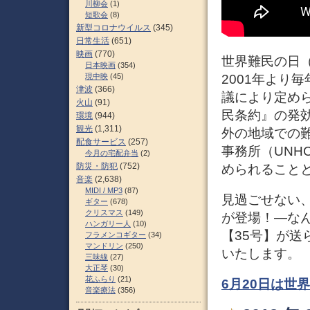
川柳会
(1)
短歌会
(8)
新型コロナウイルス
(345)
日常生活
(651)
映画
(770)
世界難民の日（W
日本映画
(354)
現中映
(45)
2001年より毎
津波
(366)
議により定め
火山
(91)
民条約』の発
環境
(944)
観光
(1,311)
外の地域での
配食サービス
(257)
事務所（UNH
今月の宅配弁当
(2)
防災・防犯
(752)
められること
音楽
(2,638)
MIDI / MP3
(87)
見過ごせない
ギター
(678)
クリスマス
(149)
が登場！―な
ハンガリー人
(10)
【35号】が
フラメンコギター
(34)
マンドリン
(250)
いたします。
三味線
(27)
大正琴
(30)
花ふらり
(21)
6月20日は世
音楽療法
(356)