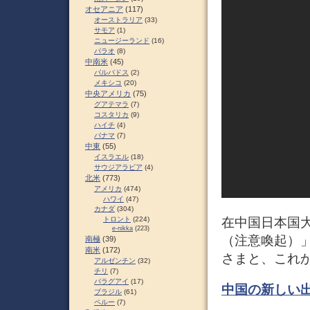
オセアニア
(117)
オーストラリア
(33)
サモア
(1)
ニュージーランド
(16)
パラオ
(8)
中南米
(45)
バルバドス
(2)
メキシコ
(20)
中央アメリカ
(75)
グアテマラ
(7)
コスタリカ
(9)
ハイチ
(4)
パナマ
(7)
中東
(55)
イスラエル
(18)
サウジアラビア
(4)
北米
(773)
アメリカ
(474)
ハワイ
(47)
カナダ
(304)
トロント
(224)
在中国日本国
e-nikka
(223)
（注意喚起）
南極
(39)
南米
(172)
さまと、これ
アルゼンチン
(32)
チリ
(7)
パラグアイ
(17)
中国の新しい
ブラジル
(61)
ペルー
(7)