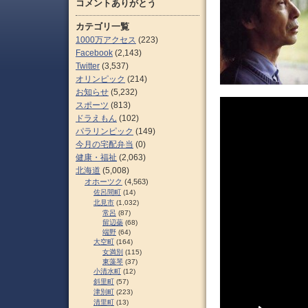
コメントありがとう
カテゴリ一覧
1000万アクセス
(223)
Facebook
(2,143)
Twitter
(3,537)
オリンピック
(214)
お知らせ
(5,232)
スポーツ
(813)
ドラえもん
(102)
パラリンピック
(149)
今月の宅配弁当
(0)
健康・福祉
(2,063)
北海道
(5,008)
オホーツク
(4,563)
佐呂間町
(14)
北見市
(1,032)
常呂
(87)
留辺蘂
(68)
端野
(64)
大空町
(164)
女満別
(115)
東藻琴
(37)
小清水町
(12)
斜里町
(57)
津別町
(223)
清里町
(13)