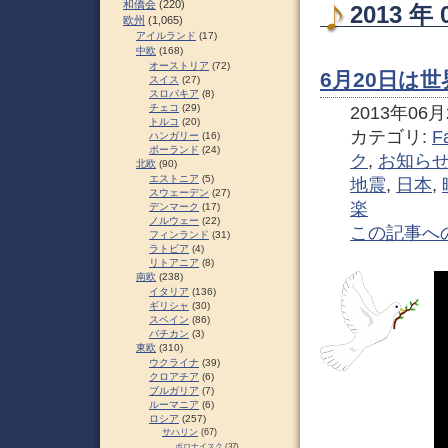
和僑会
(220)
2013 
欧州
(1,065)
アイルランド
(17)
中欧
(168)
オーストリア
(72)
6月20日は
スイス
(27)
スロパキア
(8)
チェコ
(29)
2013年06月2
トルコ
(20)
カテゴリ:
F
ハンガリー
(16)
ポーランド
(24)
ク
,
お知ら
北欧
(90)
エストニア
(5)
地震
,
日本
,
スウェーデン
(27)
楽
デンマーク
(17)
ノルウェー
(22)
この記事へ
フィンランド
(31)
ラトビア
(4)
リトアニア
(8)
南欧
(238)
イタリア
(136)
ギリシャ
(30)
スペイン
(86)
バチカン
(3)
東欧
(310)
ウクライナ
(39)
クロアチア
(6)
ブルガリア
(7)
ルーマニア
(6)
ロシア
(257)
サハリン
(67)
ポロナイスク
(37)