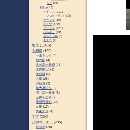
ソチ
(29)
西欧
(445)
イギリス
(211)
スコットランド
(15)
オランダ
(40)
ドイツ
(122)
フランス
(121)
ベルギー
(13)
ポルトガル
(5)
モナコ
(2)
地震
(1,015)
大相撲
(100)
一山本大生
(4)
仲の国
(4)
北の富士勝昭
(11)
北青鵬 治
(6)
大砂嵐
(6)
大鵬
(28)
御嶽海
(2)
旭大星託也
(3)
照ノ富士春雄
(6)
王鵬幸之介
(2)
琴紺野優紀
(13)
白鵬
(17)
矢後太規
(4)
宇宙
(234)
川柳コーナー
(235)
俳句会
(20)