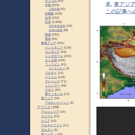
モンゴル
(65)
本
,
東アジ
中国
(819)
人民中国
(97)
この記事へ
北朝鮮
(106)
台湾
(333)
日本
(3,968)
日中文化交流
(105)
日本の皇室
(88)
韓国
(250)
香港
(83)
東南アジア
(351)
インドネシア
(119)
カンボジア
(63)
シンガポール
(104)
タイ王国
(140)
フィリピン
(41)
モンテンルパ
(3)
ブルネイ
(14)
ベトナム
(104)
マレーシア
(71)
ミャンマー
(49)
ラオス
(43)
東ティモール
(13)
西アジア
(34)
アゼルバイジャン
(4)
アフリカ
(199)
アルジェリア
(14)
エジプト
(23)
ケニア
(10)
ブルキナファソ
(11)
ヨルダン
(9)
南スーダン
(19)