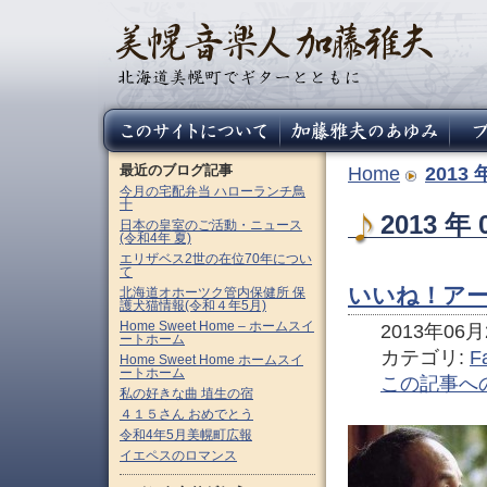
最近のブログ記事
Home
2013 
今月の宅配弁当 ハローランチ鳥
十
2013 
日本の皇室のご活動・ニュース
(令和4年 夏)
エリザベス2世の在位70年につい
て
いいね！アート
北海道オホーツク管内保健所 保
護犬猫情報(令和４年5月)
Home Sweet Home – ホームスイ
2013年06月2
ートホーム
カテゴリ:
F
Home Sweet Home ホームスイ
ートホーム
この記事へ
私の好きな曲 埴生の宿
４１５さん おめでとう
令和4年5月美幌町広報
イエペスのロマンス