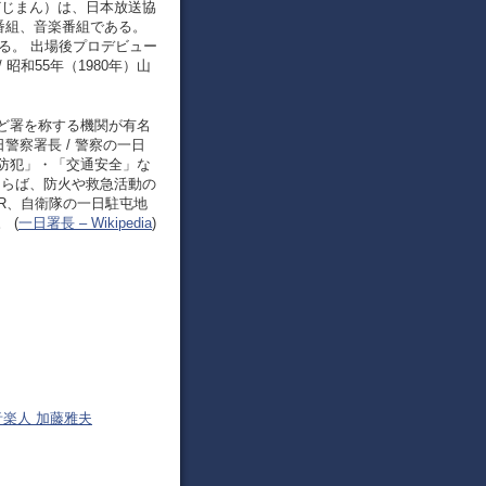
どじまん）は、日本放送協
番組、音楽番組である。
る。 出場後プロデビュー
 昭和55年（1980年）山
ど署を称する機関が有名
警察署長 / 警察の一日
防犯」・「交通安全」な
ならば、防火や救急活動の
R、自衛隊の一日駐屯地
 (
一日署長 – Wikipedia
)
音楽人 加藤雅夫