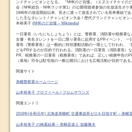
ンドチャンピオンとなる。 『NHKのど自慢』（エヌエイチケイの
会（NHK総合・NHKラジオ第1）の公開視聴者参加の生放送生オケ
1946年の放送開始以来、長きに渡って放送されている長寿番組であ
した主なタレント / チャンピオン大会 / 歴代グランドチャンピオン /
本裕美子 (
NHKのど自慢 – Wikipedia
)
一日署長（いちにちしょちょう）とは、警察署、消防署や税務署な
女優・有名タレントを一日に限り署長に起用するPRイベント。 一日
署長（警察署長）は一般的に特別運動活動の一環として行われ、「
どをPRするのが目的で行われる。消防署の一日署長（消防署長）
PR、税務署の一日署長（税務署長）であれば、正しい税務申告のP
（基地）司令は駐屯地の一般公開日における広報活動が目的である。
関連サイト
美幌警察署ホームページ
山本裕美子 プロフィール | フロムサウンズ
関連エントリ
2019年(令和元年) 北海道美幌町 交通事故死ゼロを目指す町 – 美幌
山本裕美子 の検索結果 – 美幌音楽人 加藤雅夫