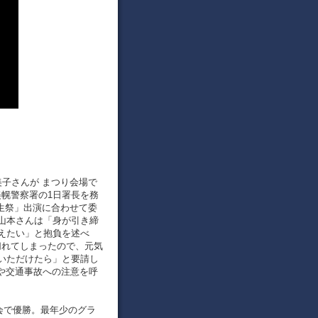
裕美子さんが まつり会場で
美幌警察署の1日署長を務
生祭」出演に合わせて委
山本さんは「身が引き締
えたい」と抱負を述べ
切れてしまったので、元気
いただけたら」と要請し
欺や交通事故への注意を呼
オン大会で優勝。最年少のグラ