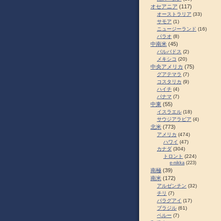
オセアニア
(117)
オーストラリア
(33)
サモア
(1)
ニュージーランド
(16)
パラオ
(8)
中南米
(45)
バルバドス
(2)
メキシコ
(20)
中央アメリカ
(75)
グアテマラ
(7)
コスタリカ
(9)
ハイチ
(4)
パナマ
(7)
中東
(55)
イスラエル
(18)
サウジアラビア
(4)
北米
(773)
アメリカ
(474)
ハワイ
(47)
カナダ
(304)
トロント
(224)
e-nikka
(223)
南極
(39)
南米
(172)
アルゼンチン
(32)
チリ
(7)
パラグアイ
(17)
ブラジル
(61)
ペルー
(7)