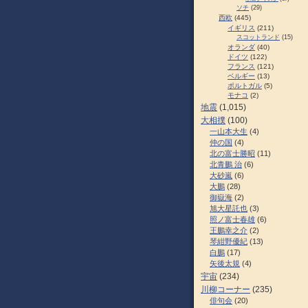
ソチ
(29)
西欧
(445)
イギリス
(211)
スコットランド
(15)
オランダ
(40)
ドイツ
(122)
フランス
(121)
ベルギー
(13)
ポルトガル
(5)
モナコ
(2)
地震
(1,015)
大相撲
(100)
一山本大生
(4)
仲の国
(4)
北の富士勝昭
(11)
北青鵬 治
(6)
大砂嵐
(6)
大鵬
(28)
御嶽海
(2)
旭大星託也
(3)
照ノ富士春雄
(6)
王鵬幸之介
(2)
琴紺野優紀
(13)
白鵬
(17)
矢後太規
(4)
宇宙
(234)
川柳コーナー
(235)
俳句会
(20)