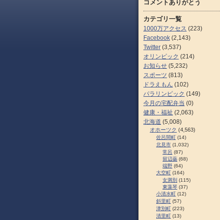
コメントありがとう
カテゴリ一覧
1000万アクセス
(223)
Facebook
(2,143)
Twitter
(3,537)
オリンピック
(214)
お知らせ
(5,232)
スポーツ
(813)
ドラえもん
(102)
パラリンピック
(149)
今月の宅配弁当
(0)
健康・福祉
(2,063)
北海道
(5,008)
オホーツク
(4,563)
佐呂間町
(14)
北見市
(1,032)
常呂
(87)
留辺蘂
(68)
端野
(64)
大空町
(164)
女満別
(115)
東藻琴
(37)
小清水町
(12)
斜里町
(57)
津別町
(223)
清里町
(13)