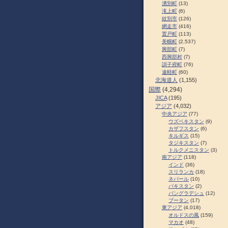
湧別町
(13)
滝上町
(6)
紋別市
(126)
網走市
(416)
置戸町
(113)
美幌町
(2,537)
興部町
(7)
西興部村
(7)
訓子府町
(76)
遠軽町
(60)
北海道人
(1,155)
国際
(4,294)
JICA
(195)
アジア
(4,032)
中央アジア
(77)
ウズベキスタン
(9)
カザフスタン
(6)
キルギス
(15)
タジキスタン
(7)
トルクメニスタン
(3)
南アジア
(118)
インド
(36)
スリランカ
(18)
ネパール
(10)
パキスタン
(2)
バングラデシュ
(12)
ブータン
(17)
東アジア
(4,018)
オルドスの風
(159)
マカオ
(48)