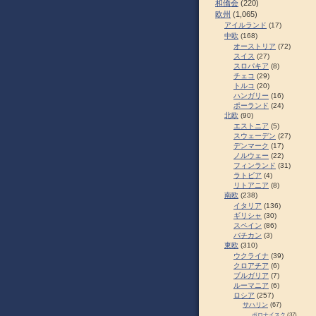
和僑会
(220)
欧州
(1,065)
アイルランド
(17)
中欧
(168)
オーストリア
(72)
スイス
(27)
スロパキア
(8)
チェコ
(29)
トルコ
(20)
ハンガリー
(16)
ポーランド
(24)
北欧
(90)
エストニア
(5)
スウェーデン
(27)
デンマーク
(17)
ノルウェー
(22)
フィンランド
(31)
ラトビア
(4)
リトアニア
(8)
南欧
(238)
イタリア
(136)
ギリシャ
(30)
スペイン
(86)
バチカン
(3)
東欧
(310)
ウクライナ
(39)
クロアチア
(6)
ブルガリア
(7)
ルーマニア
(6)
ロシア
(257)
サハリン
(67)
ポロナイスク
(37)