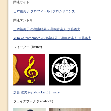
関連サイト
山本裕美子 プロフィール | フロムサウンズ
関連エントリ
山本裕美子 の検索結果 – 美幌音楽人 加藤雅夫
Yumiko Yamamoto の検索結果 – 美幌音楽人 加藤雅夫
ツイッター (Twitter)
加藤 雅夫 (@bihorokato) | Twitter
フェイスブック (Facebook)