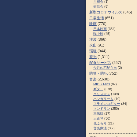
川柳会
(1)
短歌会
(8)
新型コロナウイルス
(345)
日常生活
(651)
映画
(770)
日本映画
(354)
現中映
(45)
津波
(366)
火山
(91)
環境
(944)
観光
(1,311)
配食サービス
(257)
今月の宅配弁当
(2)
防災・防犯
(752)
音楽
(2,638)
MIDI / MP3
(87)
ギター
(678)
クリスマス
(149)
ハンガリー人
(10)
フラメンコギター
(34)
マンドリン
(250)
三味線
(27)
大正琴
(30)
花ふらり
(21)
音楽療法
(356)