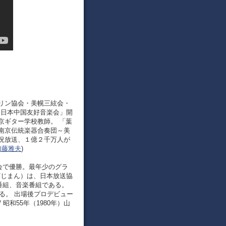
ンドリン協会・美幌三絃会・
「日本中国友好音楽会」開
京ギター学校教師。 「葉
南京伝統楽器合奏団～美
況放送、１億２千万人が
 加藤雅夫
)
オン大会で優勝。最年少のグラ
どじまん）は、日本放送協
番組、音楽番組である。
る。 出場後プロデビュー
 昭和55年（1980年）山