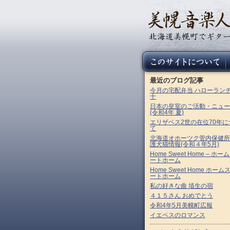
最近のブログ記事
今月の宅配弁当 ハローラン
十
日本の皇室のご活動・ニュー
(令和4年 夏)
エリザベス2世の在位70年に
て
北海道オホーツク管内保健所
護犬猫情報(令和４年5月)
Home Sweet Home – ホー
ートホーム
Home Sweet Home ホーム
ートホーム
私の好きな曲 埴生の宿
４１５さん おめでとう
令和4年5月美幌町広報
イエペスのロマンス