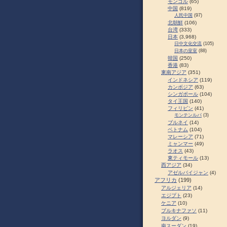
モンゴル
(65)
中国
(819)
人民中国
(97)
北朝鮮
(106)
台湾
(333)
日本
(3,968)
日中文化交流
(105)
日本の皇室
(88)
韓国
(250)
香港
(83)
東南アジア
(351)
インドネシア
(119)
カンボジア
(63)
シンガポール
(104)
タイ王国
(140)
フィリピン
(41)
モンテンルパ
(3)
ブルネイ
(14)
ベトナム
(104)
マレーシア
(71)
ミャンマー
(49)
ラオス
(43)
東ティモール
(13)
西アジア
(34)
アゼルバイジャン
(4)
アフリカ
(199)
アルジェリア
(14)
エジプト
(23)
ケニア
(10)
ブルキナファソ
(11)
ヨルダン
(9)
南スーダン
(19)