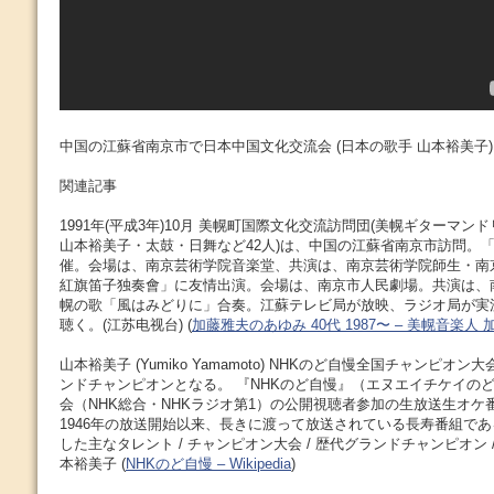
中国の江蘇省南京市で日本中国文化交流会 (日本の歌手 山本裕美子)
関連記事
1991年(平成3年)10月 美幌町国際文化交流訪問団(美幌ギターマ
山本裕美子・太鼓・日舞など42人)は、中国の江蘇省南京市訪問。
催。会場は、南京芸術学院音楽堂、共演は、南京芸術学院師生・南
紅旗笛子独奏會」に友情出演。会場は、南京市人民劇場。共演は、
幌の歌「風はみどりに」合奏。江蘇テレビ局が放映、ラジオ局が実
聴く。(江苏电视台) (
加藤雅夫のあゆみ 40代 1987〜 – 美幌音楽人
山本裕美子 (Yumiko Yamamoto) NHKのど自慢全国チャンピ
ンドチャンピオンとなる。 『NHKのど自慢』（エヌエイチケイの
会（NHK総合・NHKラジオ第1）の公開視聴者参加の生放送生オケ
1946年の放送開始以来、長きに渡って放送されている長寿番組であ
した主なタレント / チャンピオン大会 / 歴代グランドチャンピオン /
本裕美子 (
NHKのど自慢 – Wikipedia
)