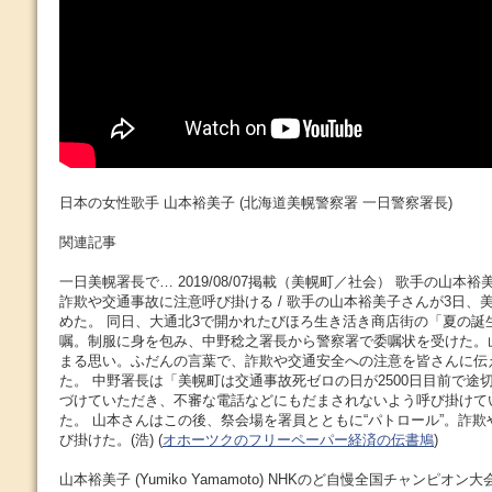
日本の女性歌手 山本裕美子 (北海道美幌警察署 一日警察署長)
関連記事
一日美幌署長で… 2019/08/07掲載（美幌町／社会） 歌手の山本
詐欺や交通事故に注意呼び掛ける / 歌手の山本裕美子さんが3日、
めた。 同日、大通北3で開かれたびほろ生き活き商店街の「夏の誕
嘱。制服に身を包み、中野稔之署長から警察署で委嘱状を受けた。
まる思い。ふだんの言葉で、詐欺や交通安全への注意を皆さんに伝
た。 中野署長は「美幌町は交通事故死ゼロの日が2500日目前で途
づけていただき、不審な電話などにもだまされないよう呼び掛けて
た。 山本さんはこの後、祭会場を署員とともに“パトロール”。詐
び掛けた。(浩) (
オホーツクのフリーペーパー経済の伝書鳩
)
山本裕美子 (Yumiko Yamamoto) NHKのど自慢全国チャンピ